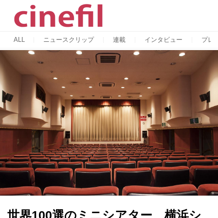
ALL
ニュースクリップ
連載
インタビュー
プレ
世界100選のミニシアター 横浜シ