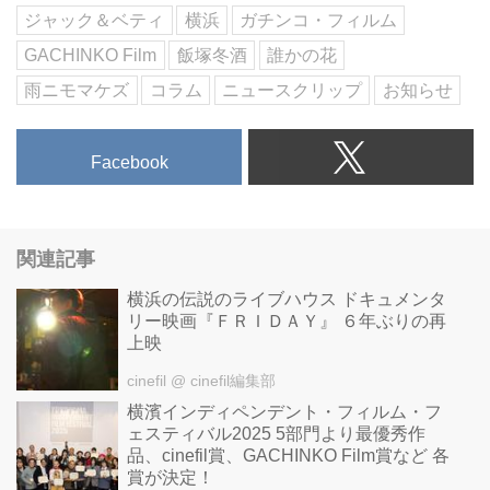
ジャック＆ベティ
横浜
ガチンコ・フィルム
GACHINKO Film
飯塚冬酒
誰かの花
雨ニモマケズ
コラム
ニュースクリップ
お知らせ
Facebook
関連記事
横浜の伝説のライブハウス ドキュメンタ
リー映画『ＦＲＩＤＡＹ』 ６年ぶりの再
上映
cinefil
@ cinefil編集部
横濱インディペンデント・フィルム・フ
ェスティバル2025 5部門より最優秀作
品、cinefil賞、GACHINKO Film賞など 各
賞が決定！