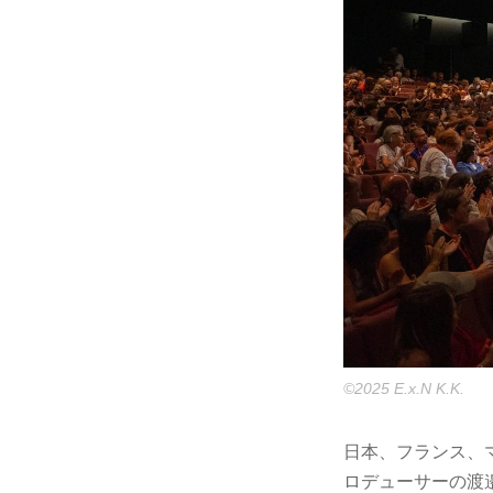
©2025 E.x.N K.K.
⽇本、フランス、
ロデューサーの渡