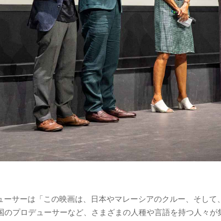
ューサーは「この映画は、⽇本やマレーシアのクルー、そして
 カ国のプロデューサーなど、さまざまの⼈種や⾔語を持つ⼈々が