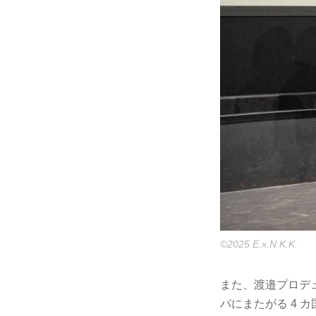
©2025 E.x.N K.K.
また、渡邉プロデ
パにまたがる 4