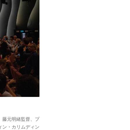
、藤元明緒監督、プ
ィン・カリムディン