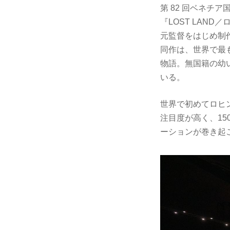
第 82 回ベネ
『LOST LAN
元監督をはじめ制
同作は、世界で最
物語。無国籍の幼
いる。
世界で初めてロヒン
注⽬度が⾼く、1
ーションが巻き起こり