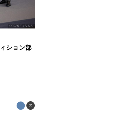
©2025 E.x.N K.K.
ティション部