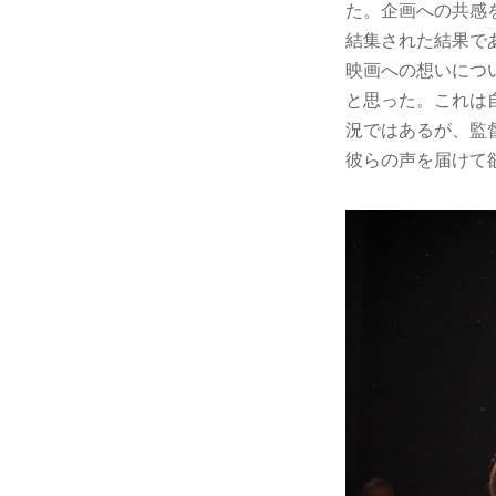
た。企画への共感
結集された結果で
映画への想いにつ
と思った。これは
況ではあるが、監
彼らの声を届けて