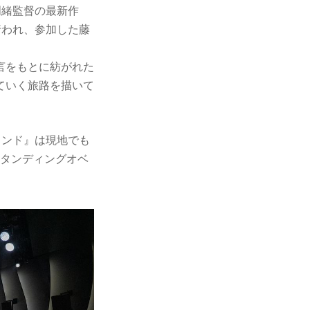
明緒監督の最新作
⾏われ、参加した藤
⾔をもとに紡がれた
ていく旅路を描いて
ランド』は現地でも
スタンディングオベ