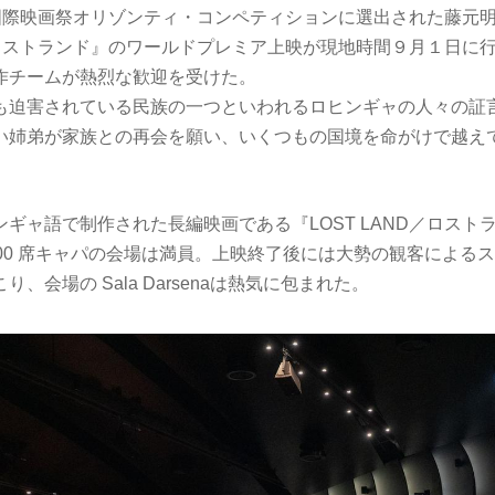
チア国際映画祭オリゾンティ・コンペティションに選出された藤元
D／ロストランド』のワールドプレミア上映が現地時間９⽉１⽇に
作チームが熱烈な歓迎を受けた。
も迫害されている⺠族の⼀つといわれるロヒンギャの⼈々の証
い姉弟が家族との再会を願い、いくつもの国境を命がけで越え
ギャ語で制作された⻑編映画である『LOST LAND／ロスト
500 席キャパの会場は満員。上映終了後には⼤勢の観客による
、会場の Sala Darsenaは熱気に包まれた。