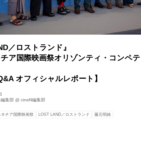
LAND／ロストランド』
回ベネチア国際映画祭オリゾンティ・コンペ
Q&A オフィシャルレポート】
3
ル編集部
@
cinefil編集部
ベネチア国際映画祭
LOST LAND／ロストランド
藤元明緒