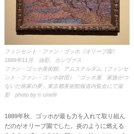
フィンセント・ファン・ゴッホ《オリーブ園》
1889年11月 油彩、カンヴァス
ファン・ゴッホ美術館、アムステルダム（フィンセ
ント・ファン・ゴッホ財団）「ゴッホ展 家族がつ
ないだ画家の夢」東京都美術館報道内覧会にて撮
影 photo by © cinefil
1889年秋、ゴッホが最も力を入れて取り組ん
だのがオリーブ園でした。炎のように燃える