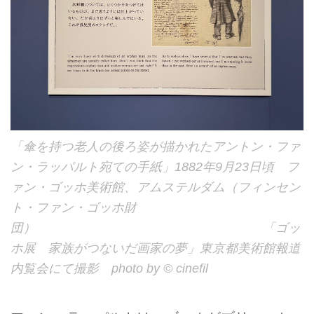
「傘を持つ老人の後ろ姿が描かれたアントン・ファ
ン・ラッパルト宛ての手紙」1882年9月23日頃 フ
ァン・ゴッホ美術館、アムステルダム（フィンセン
ト・ファン・ゴッホ財
団） 「ゴッ
ホ展 家族がつないだ画家の夢」東京都美術館報道
内覧会にて撮影 photo by © cinefil