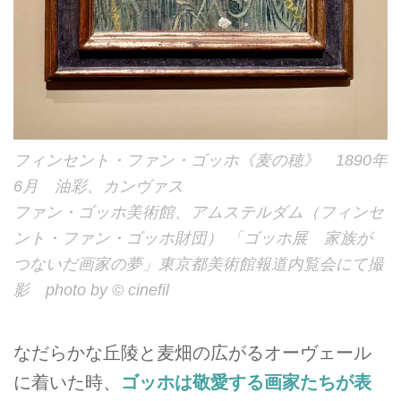
フィンセント・ファン・ゴッホ《麦の穂》 1890年
6月 油彩、カンヴァス
ファン・ゴッホ美術館、アムステルダム（フィンセ
ント・ファン・ゴッホ財団） 「ゴッホ展 家族が
つないだ画家の夢」東京都美術館報道内覧会にて撮
影 photo by © cinefil
なだらかな丘陵と麦畑の広がるオーヴェール
に着いた時、
ゴッホは敬愛する画家たちが表