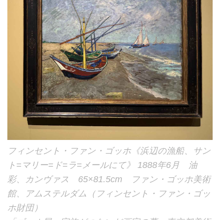
フィンセント・ファン・ゴッホ《浜辺の漁船、サン
ト=マリー=ド=ラ=メールにて》 1888年6月 油
彩、カンヴァス 65×81.5cm ファン・ゴッホ美術
館、アムステルダム（フィンセント・ファン・ゴッ
ホ財団）