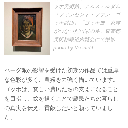
ッホ美術館、アムステルダム
（フィンセント・ファン・ゴ
ッホ財団）「ゴッホ展 家族
がつないだ画家の夢」東京都
美術館報道内覧会にて撮影
photo by © cinefil
ハーグ派の影響を受けた初期の作品では重厚
な色彩が多く、農婦を力強く描いています。
ゴッホは、貧しい農民たちの支えになること
を目指し、絵を描くことで農民たちの暮らし
の真実を伝え、貢献したいと願っていまし
た。