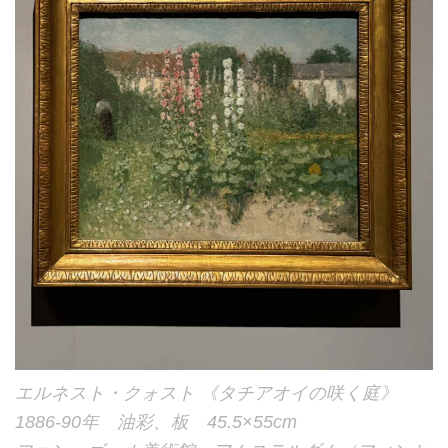
エルネスト・クォスト 《タチアオイの咲く庭》
1886-90年 油彩、板 45.5×55cm