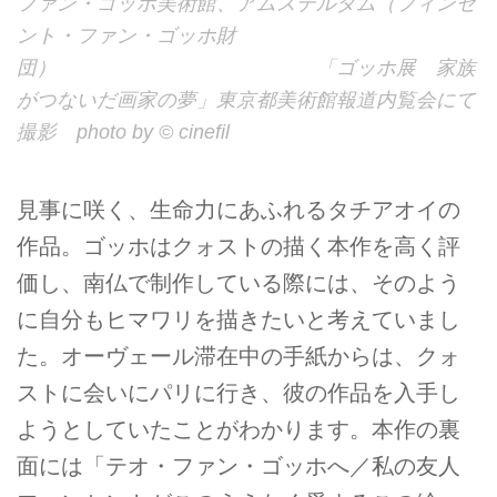
ファン・ゴッホ美術館、アムステルダム（フィンセ
ント・ファン・ゴッホ財
団） 「ゴッホ展 家族
がつないだ画家の夢」東京都美術館報道内覧会にて
撮影 photo by © cinefil
見事に咲く、生命力にあふれるタチアオイの
作品。ゴッホはクォストの描く本作を高く評
価し、南仏で制作している際には、そのよう
に自分もヒマワリを描きたいと考えていまし
た。オーヴェール滞在中の手紙からは、クォ
ストに会いにパリに行き、彼の作品を入手し
ようとしていたことがわかります。本作の裏
面には「テオ・ファン・ゴッホへ／私の友人