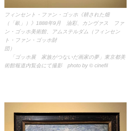
フィンセント・ファン・ゴッホ《耕された畑
（「畝」）》1888年9月 油彩、カンヴァス ファ
ン・ゴッホ美術館、アムステルダム（フィンセン
ト・ファン・ゴッホ財
団）
「ゴッホ展 家族がつないだ画家の夢」東京都美
術館報道内覧会にて撮影 photo by © cinefil