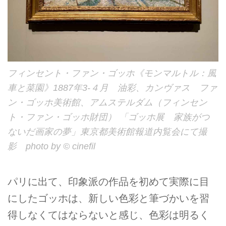
フィンセント・ファン・ゴッホ《モンマルトル：風
車と菜園》1887年3-４月 油彩、カンヴァス ファ
ン・ゴッホ美術館、アムステルダム（フィンセン
ト・ファン・ゴッホ財団） 「ゴッホ展 家族がつ
ないだ画家の夢」東京都美術館報道内覧会にて撮
影 photo by © cinefil
パリに出て、印象派の作品を初めて実際に目
にしたゴッホは、新しい色彩と筆づかいを習
得しなくてはならないと感じ、色彩は明るく