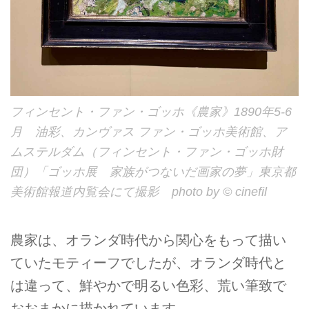
フィンセント・ファン・ゴッホ《農家》1890年5-6
月 油彩、カンヴァス ファン・ゴッホ美術館、ア
ムステルダム（フィンセント・ファン・ゴッホ財
団）「ゴッホ展 家族がつないだ画家の夢」東京都
美術館報道内覧会にて撮影 photo by © cinefil
農家は、オランダ時代から関心をもって描い
ていたモティーフでしたが、オランダ時代と
は違って、鮮やかで明るい色彩、荒い筆致で
おおまかに描かれています。