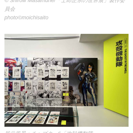
©︎ Shirow Masamune/「士郎正宗の世界展」製作委
員会
photo©︎moichisaito