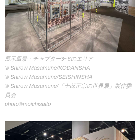
展示風景：チャプター3~6のエリア
©︎ Shirow Masamune/KODANSHA
©︎ Shirow Masamune/SEISHINSHA
©︎ Shirow Masamune/「士郎正宗の世界展」製作委
員会
photo©︎moichisaito