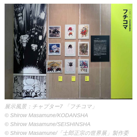
展示風景：チャプター7 「フチコマ」
©︎ Shirow Masamune/KODANSHA
©︎ Shirow Masamune/SEISHINSHA
©︎ Shirow Masamune/「士郎正宗の世界展」製作委