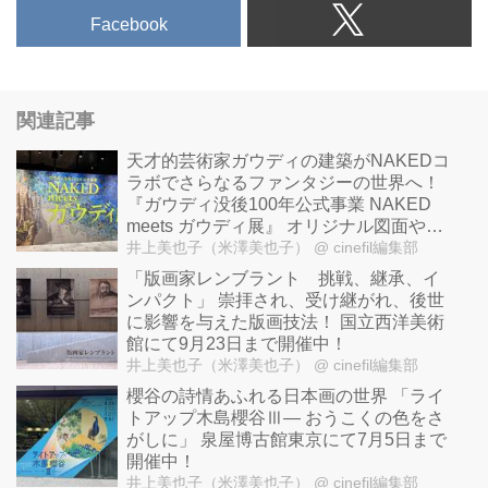
Facebook
関連記事
天才的芸術家ガウディの建築がNAKEDコ
ラボでさらなるファンタジーの世界へ！
『ガウディ没後100年公式事業 NAKED
meets ガウディ展』 オリジナル図面やガ
ウディ手記など秘蔵のコレクション世界
井上美也子（米澤美也子）
@ cinefil編集部
初公開！
「版画家レンブラント 挑戦、継承、イ
ンパクト」 崇拝され、受け継がれ、後世
に影響を与えた版画技法！ 国立西洋美術
館にて9月23日まで開催中！
井上美也子（米澤美也子）
@ cinefil編集部
櫻谷の詩情あふれる日本画の世界 「ライ
トアップ木島櫻谷Ⅲ― おうこくの色をさ
がしに」 泉屋博古館東京にて7月5日まで
開催中！
井上美也子（米澤美也子）
@ cinefil編集部