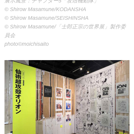
展示風景：チャプター5「攻殻機動隊」
©︎ Shirow Masamune/KODANSHA
©︎ Shirow Masamune/SEISHINSHA
©︎ Shirow Masamune/「士郎正宗の世界展」製作委
員会
photo©︎moichisaito