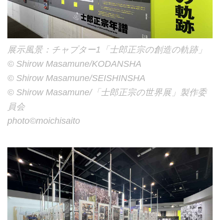
展示風景：チャプター1「士郎正宗の創造の軌跡」
©︎ Shirow Masamune/KODANSHA
©︎ Shirow Masamune/SEISHINSHA
©︎ Shirow Masamune/「士郎正宗の世界展」製作委
員会
photo©︎moichisaito