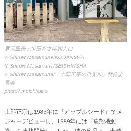
展示風景：世田谷文学館入口
©︎ Shirow Masamune/KODANSHA
©︎ Shirow Masamune/SEISHINSHA
©︎ Shirow Masamune/「士郎正宗の世界展」製作委
員会
photo©︎moichisaito
士郎正宗は1985年に『アップルシード』でメ
ジャーデビューし、1989年には『攻殻機動
隊』を連載開始しました。彼の作品は、当時