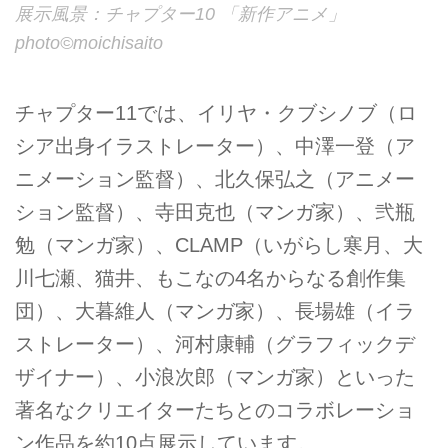
展示風景：チャプター10 「新作アニメ」
photo©︎moichisaito
チャプター11では、イリヤ・クブシノブ（ロ
シア出身イラストレーター）、中澤一登（ア
ニメーション監督）、北久保弘之（アニメー
ション監督）、寺田克也（マンガ家）、弐瓶
勉（マンガ家）、CLAMP（いがらし寒月、大
川七瀬、猫井、もこなの4名からなる創作集
団）、大暮維人（マンガ家）、長場雄（イラ
ストレーター）、河村康輔（グラフィックデ
ザイナー）、小浪次郎（マンガ家）といった
著名なクリエイターたちとのコラボレーショ
ン作品を約10点展示しています。