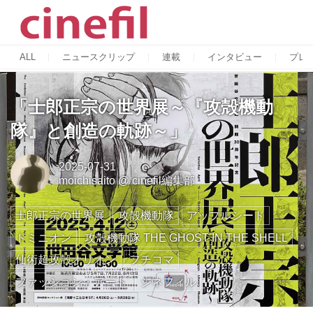
ALL
ニュースクリップ
連載
インタビュー
プレ
「士郎正宗の世界展～『攻殻機動
隊』と創造の軌跡～」
2025-07-31
moichisaito
@
cinefil編集部
士郎正宗の世界展
攻殻機動隊
アップルシード
ドミニオン
攻殻機動隊 THE GHOST IN THE SHELL
仙術超攻殻オリオン
フチコマ
ファッション・アート
シネフィル