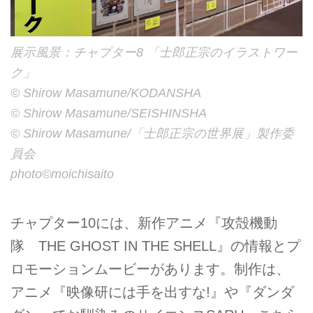
展示風景：チャプター8 「士郎正宗のイラストワー
ク」
©︎ Shirow Masamune/KODANSHA
©︎ Shirow Masamune/SEISHINSHA
©︎ Shirow Masamune/「士郎正宗の世界展」製作委
員会
photo©︎moichisaito
チャプター10には、新作アニメ『攻殻機動
隊 THE GHOST IN THE SHELL』の情報とプ
ロモーションムービーがあります。制作は、
アニメ『映像研には手を出すな!』や『ダンダ