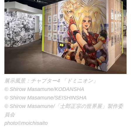
展示風景：チャプター4 「ドミニオン」
©︎ Shirow Masamune/KODANSHA
©︎ Shirow Masamune/SEISHINSHA
©︎ Shirow Masamune/「士郎正宗の世界展」製作委
員会
photo©︎moichisaito