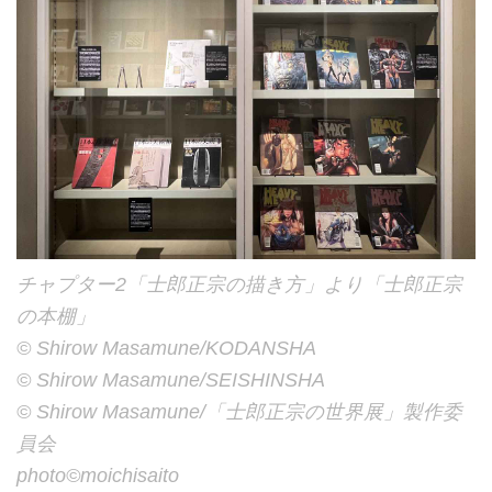
チャプター2「士郎正宗の描き方」より「士郎正宗
の本棚」
©︎ Shirow Masamune/KODANSHA
©︎ Shirow Masamune/SEISHINSHA
©︎ Shirow Masamune/「士郎正宗の世界展」製作委
員会
photo©︎moichisaito