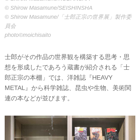
©︎ Shirow Masamune/SEISHINSHA
©︎ Shirow Masamune/「士郎正宗の世界展」製作委
員会
photo©︎moichisaito
士郎がその作品の世界観を構築する思考・思
想を形成したであろう蔵書が紹介される「士
郎正宗の本棚」では、洋雑誌『HEAVY
METAL』から科学雑誌、昆虫や生物、美術関
連の本などが並びます。