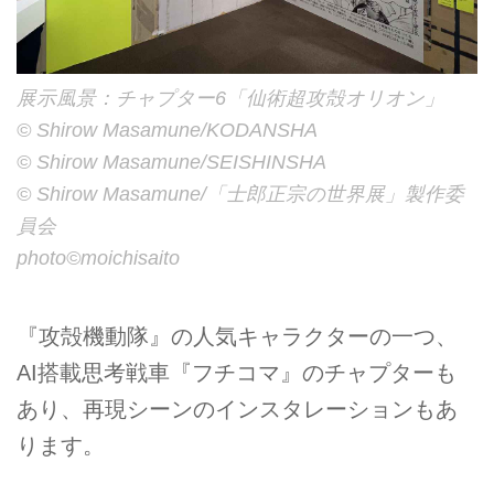
展示風景：チャプター6「仙術超攻殻オリオン」
©︎ Shirow Masamune/KODANSHA
©︎ Shirow Masamune/SEISHINSHA
©︎ Shirow Masamune/「士郎正宗の世界展」製作委
員会
photo©︎moichisaito
『攻殻機動隊』の人気キャラクターの一つ、
AI搭載思考戦車『フチコマ』のチャプターも
あり、再現シーンのインスタレーションもあ
ります。