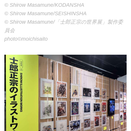
©︎ Shirow Masamune/KODANSHA
©︎ Shirow Masamune/SEISHINSHA
©︎ Shirow Masamune/「士郎正宗の世界展」製作委
員会
photo©︎moichisaito