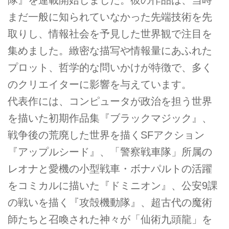
まだ一般に知られていなかった先端技術を先
取りし、情報社会を予見した世界観で注目を
集めました。緻密な描写や情報量にあふれた
プロット、哲学的な問いかけが特徴で、多く
のクリエイターに影響を与えています。
代表作には、コンピュータが政治を担う世界
を描いた初期作品集『ブラックマジック』、
戦争後の荒廃した世界を描くSFアクション
『アップルシード』、「警察戦車隊」所属の
レオナと愛機の小型戦車・ボナパルトの活躍
をコミカルに描いた『ドミニオン』、公安9課
の戦いを描く『攻殻機動隊』、超古代の魔術
師たちと召喚された神々が「仙術九頭龍」を