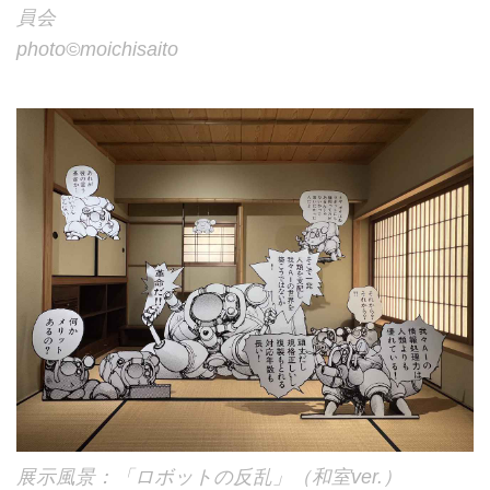
員会
photo©︎moichisaito
展示風景：「ロボットの反乱」（和室ver.）