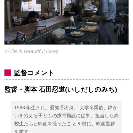
©Life is Beautiful Okay
監督コメント
監督・脚本 石田忍道(いしだしのみち)
1988 年生まれ。愛知県出身。 大学卒業後、障が
いを抱える子どもの療育施設に従事。担当した高
校生たちと映画を撮ったこ とを機に、映画監督
を志す。