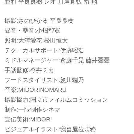
亜和 平良良樹 レオ 川岸宜弘 南 翔
撮影:さのひかる 平良良樹
録音・整音:小畑智寛
照明:大澤愛花 松田恒太
テクニカルサポート:伊藤昭浩
ミドルマネージャー:斎藤千晃 藤井憂憂
手話監修:今井ミカ
フードスタイリスト:笈川端乃
音楽:MIDORINOMARU
撮影協力:国立市フィルムコミッション
制作:一眼制作シネマ
宣伝美術:M!DOR!
ビジュアルイラスト:我喜屋位瑳務