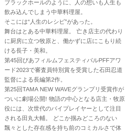
ブラックホールのように、人の想いも人生も
飲み込んでしまう中華料理屋。
そこには“人生のレシピ”があった。
舞台はとある中華料理屋。 亡き店主の代わり
に厨房に立つ牧原と、働かずに店にこもり続
ける長子・美和。
第45回ぴあフィルムフェスティバルPFFアワ
ード2023で審査員特別賞を受賞した石田忍道
監督による長編第2作。
第25回TAMA NEW WAVEグランプリ受賞作が
ついに劇場公開! 物語の中心となる店主・牧原
役には、次世代のバイプレイヤーとして注目
される田丸大輔。 どこか掴みどころのない
飄々とした存在感を持ち前のコミカルさで体