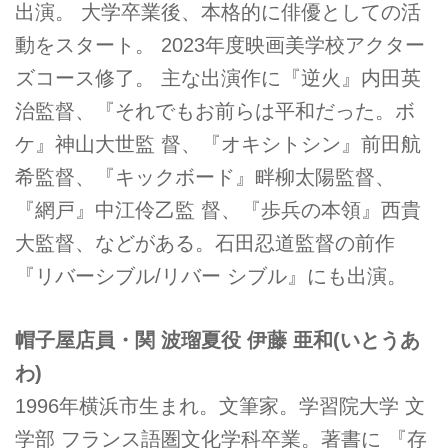
出演。 大学卒業後、本格的に俳優としての活
動をスタート。 2023年度映画美学校アクター
ズコース修了。 主な出演作に『逆火』内田英
治監督、『それでもお前らは平和だった。ボ
ケ』神山大世監 督、『オキシトシン』前田航
希監督、『キックボード』畔柳太陽監督、
『網戸』中江伶乙監 督、『歩兵の本領』西貴
大監督、などがある。石田忍道監督の前作
『リバーシブル/リバー シブル』にも出演。
帽子屋店員・関 波瑠夏役 伊藤 亜和(いとうあ
わ)
1996年横浜市生まれ。文筆家。学習院大学 文
学部 フランス語圏文化学科卒業。著書に 『存