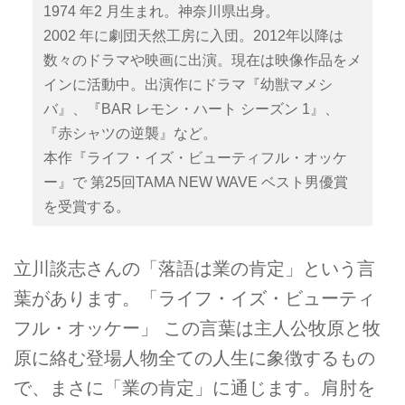
1974 年2 月生まれ。神奈川県出身。
2002 年に劇団天然工房に入団。2012年以降は
数々のドラマや映画に出演。現在は映像作品をメ
インに活動中。出演作にドラマ『幼獣マメシ
バ』、『BAR レモン・ハート シーズン 1』、
『赤シャツの逆襲』など。
本作『ライフ・イズ・ビューティフル・オッケ
ー』で 第25回TAMA NEW WAVE ベスト男優賞
を受賞する。
立川談志さんの「落語は業の肯定」という言
葉があります。「ライフ・イズ・ビューティ
フル・オッケー」 この言葉は主人公牧原と牧
原に絡む登場人物全ての人生に象徴するもの
で、まさに「業の肯定」に通じます。肩肘を