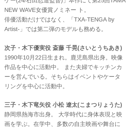
ケー(24/石田忍道監督)」本作にて第25回TAMA
NEW WAVE女優賞ノミネー ト。
俳優活動だけではなく、「TXA-TENGA by
Artist-」では第二弾のモデルも務める。
次子・木下優実役 斎藤 千晃(さいとうちあき)
1990年10月22日生まれ。鹿児島県出身。映像
作品を中心に活動中。 また夫婦でキッチンカ
ーを営んでいる。そちらはイベントやケータ
リングを中心に活動中。
三子・木下竜矢役 小松 遼太(こまつりょうた)
静岡県熱海市出身。 大学時代に身体表現と映
画を学ぶ。在学中、多数の自主映画や舞台に