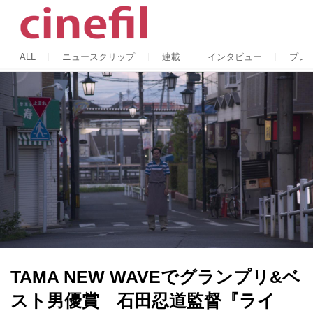
ALL
ニュースクリップ
連載
インタビュー
プレ
TAMA NEW WAVEでグランプリ&ベ
スト男優賞 石田忍道監督『ライ