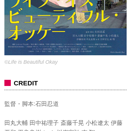
©Life is Beautiful Okay
CREDIT
監督・脚本:石田忍道
田丸大輔 田中祐理子 斎藤千晃 小松遼太 伊藤