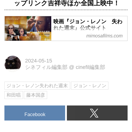
ップリンク吉祥寺ほか全国上映中！
映画『ジョン・レノン 失わ
れた週末』公式サイト
mimosafilms.com
映画『ジョン・レノン 失われた
週末』2024年5月10日(金)より角
川シネマ有楽町、シネクイント、
2024-05-15
新宿シネマカリテ、池袋シネマ・
シネフィル編集部
@
cinefil編集部
ロサ、アップリンク吉祥寺ほか全
国ロードショー
ジョン・レノン失われた週末
ジョン・レノン
和田唱
藤本国彦
Facebook