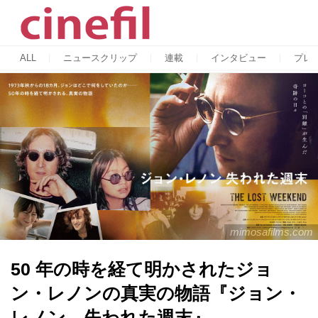
ALL
ニュースクリップ
連載
インタビュー
プレ
mimosafilms.com
50 年の時を経て明かされたジョ
ン・レノンの真実の物語『ジョン・
レノン 失われた週末』-