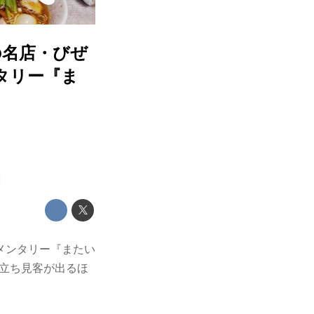
の名店・びぜ
タリー『ま
メンタリー『またい
。立ち見客が出るほ