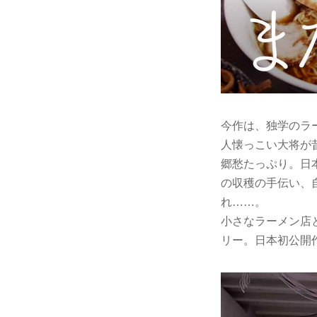
今作は、独学のラ
人懐っこい大将が
郷愁たっぷり。日
の収穫の手伝い、
れ……。
小さなラーメン店
リー。日本初公開