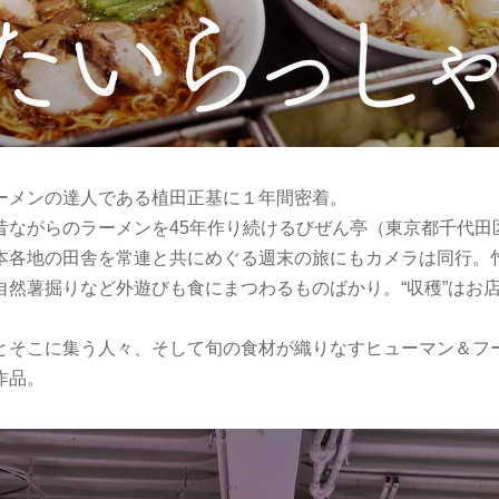
ーメンの達人である植田正基に１年間密着。
昔ながらのラーメンを45年作り続けるびぜん亭（東京都千代田
本各地の田舎を常連と共にめぐる週末の旅にもカメラは同行。
自然薯掘りなど外遊びも食にまつわるものばかり。“収穫”はお
とそこに集う人々、そして旬の食材が織りなすヒューマン＆フ
作品。