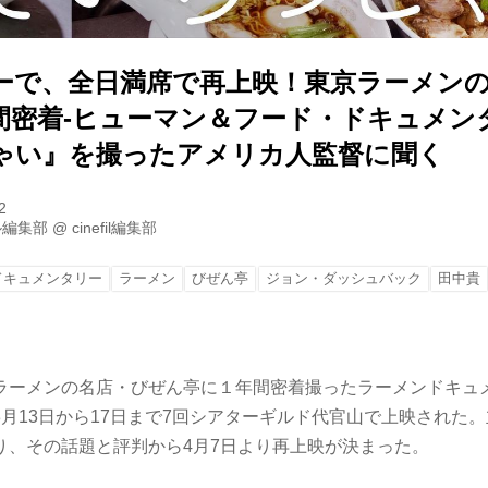
ーで、全日満席で再上映！東京ラーメン
間密着-ヒューマン＆フード・ドキュメン
ゃい』を撮ったアメリカ人監督に聞く
2
ル編集部
@
cinefil編集部
ドキュメンタリー
ラーメン
びぜん亭
ジョン・ダッシュバック
田中貴
ラーメンの名店・びぜん亭に１年間密着撮ったラーメンドキュ
月13日から17日まで7回シアターギルド代官山で上映された
り、その話題と評判から4月7日より再上映が決まった。