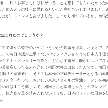
別に、店のお客さんには私がいることを忘れてもらいたかった
るためカメラの後ろに隠れるといった意味合いもありました。
したが、ストレスもありました。しっかり撮れているか、自信
は生まれたのでしょうか？
す中でほかの監督のためにいくつかの短編を編集したあとで、
た。でも日本語が上手くないのでフィクション作で日本人俳優
からドキュメンタリー制作と、どんな主題が可能かについて考
の常連客だった友人を介して植田大将に出会ったんです。植田
薯掘りの週末旅に、そののち本作のプロデューサーとなる山本
びぜん亭へ行って、おいしい東京スタイルの醤油ラーメンを初
薯の旅はすごく楽しくて、植田さんと常連さんたちのフレンド
た。観光客が足を踏み入れないような、日本のリアルな田舎を
ね。