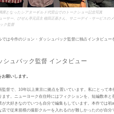
満席となったシアターギルド代官山でのトークショー記念写真
ューサー、びぜん亭元店主 植田正基さん、サニーデイ・サービスの
ック監督
ルでは今作のジョン・ダッシュバック監督に独占インタビュー
ッシュバック監督 インタビュー
をお願いします。
画監督で、10年以上東京に拠点を置いています。私にとって本
ります。ニューヨーク在住時にはフィクションを、短編数本と
業が大好きなのでいつも自分で編集もしています。本作では初
な店で従来規模の撮影クルーを入れるのが難しかったのが自分