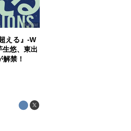
©豊田組
超える』-W
芋生悠、東出
が解禁！