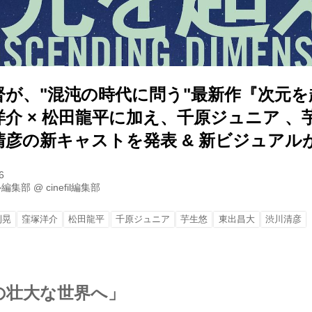
督が、"混沌の時代に問う"最新作『次元を
介 × 松田龍平に加え、千原ジュニア 、
清彦の新キャストを発表 & 新ビジュアル
6
ル編集部
@
cinefil編集部
利晃
窪塚洋介
松田龍平
千原ジュニア
芋生悠
東出昌大
渋川清彦
の壮大な世界へ」