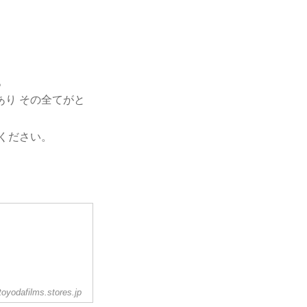
。
り その全てがと
ください。
toyodafilms.stores.jp