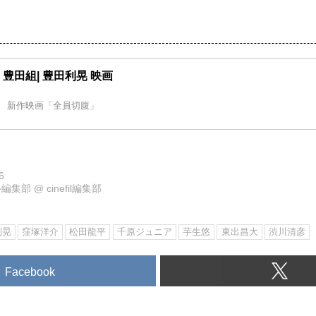
MS 豊田組| 豊田利晃 映画
 新作映画「全員切腹」
6
ル編集部
@
cinefil編集部
利晃
窪塚洋介
松田龍平
千原ジュニア
芋生悠
東出昌大
渋川清彦
Facebook