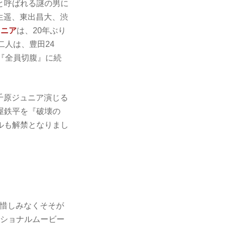
と呼ばれる謎の男に
生遥、東出昌大、渋
ュニア
は、20年ぶり
二人は、豊田24
『全員切腹』に続
原ジュニア演じる
屋鉄平を『破壊の
アルも解禁となりまし
が惜しみなくそそが
ーショナルムービー