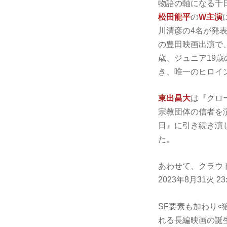
物語の軸になる千
松田龍平
の
W
主演
川清彦の4名が発
の豊田映画出演で
歳、ジュニア19
き、唯一のヒロイン
東出昌大
は『クロー
宗教団体の信者を
日』に引き続き演し
た。
あわせて、クラウ
2023年8月31火
SF要素も加わり
れる長編映画の誕