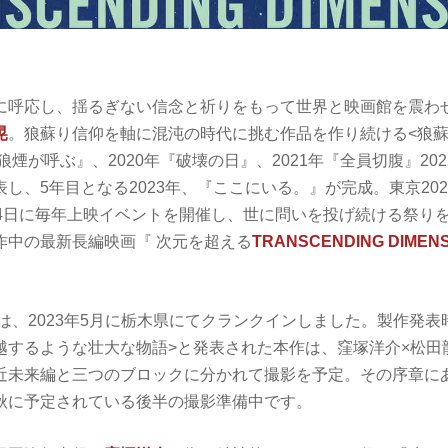
に呼応し、揺るぎない信念と祈りをもって世界と映画館を震わ
晃
。狼蘇り信仰を軸に混沌の時代に挑む作品を作り続ける<狼蘇
『狼煙が呼ぶ』、2020年『破壊の日』、2021年『全員切腹』20
し、5年目となる2023年、『ここにいる。』が完成。東京20
24日に毎年上映イベントを開催し、世に問いを投げ続ける祭り
作中の最新長編映画『 次元を超える
TRANSCENDING DIMEN
は、2023年5月に栃木県にてクランクインしました。製作発表
越するような壮大な物語>と発表された本作は、窪塚洋介×松田
近未来編と三つのブロックに分かれて撮影を予定。その序章に
秋に予定されている後半の撮影準備中です。