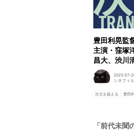
豊田利晃監
主演・窪塚洋
昌大、渋川
2023-07-2
シネフィ
次元を超える
豊田
「前代未聞