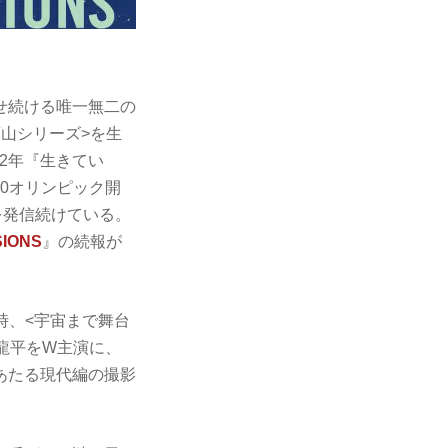
せ続ける唯一無二の
山シリーズ>を生
22年『生きてい
20オリンピック開
を発信続けている。
SIONS
』の続報が
時、<宇宙まで舞台
龍平をW主演に、
あたる現代編の撮影