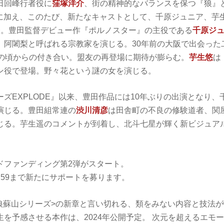
日回峰行者役に
窪塚洋介
、街の精神的なバランスを保つ『狼』
に加え、このたび、新たなキャストとして、千原ジュニア、芋
表。豊田監督デビュー作『ポルノスター』の主役である
千原ジ
、阿闍梨と呼ばれる宗教家を演じる。30年前の大阪で出会った
歳の頃からの付き合い。盟友の再登場に期待が膨らむ。
芋生悠
は
役で登場。野々花という謎の女を演じる。
ズEXPLODE』以来、豊田作品には10年ぶりの出演となり、千
演じる。豊田組常連の
渋川清彦
は田舎町の不良の修験道者、関
゙る。芋生遥のコメントが到着し、北斗七星が輝く新ビジュ
ドファンディング第2弾がスタート。
 23:59まで新たにサポートを募ります。
<狼蘇山シリーズ>の新章と言い切れる、類をみない内容と技法
生を予感させる本作は、2024年公開予定。 次元を超えるエモ