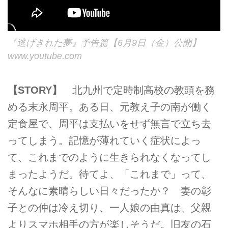
『逃げきれた夢』予告篇【6月9日（金）公開】
www.youtube.com
【STORY】
北九州で定時制高校の教頭を務
める末永周平。ある日、元教え子の南が働く
定食屋で、周平は支払いをせず無言で立ち去
ってしまう。記憶が薄れていく症状によっ
て、これまでのように生きられなくなってし
まったようだ。待てよ、「これまで」って、
そんなに素晴らしい日々だったか？ 妻の彰
子との仲は冷え切り、一人娘の由真は、父親
よりスマホ相手の方が楽しそうだ。旧友の石