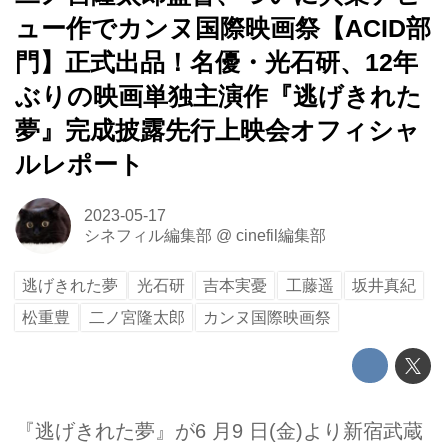
ュー作でカンヌ国際映画祭【ACID部
門】正式出品！名優・光石研、12年
ぶりの映画単独主演作『逃げきれた
夢』完成披露先行上映会オフィシャ
ルレポート
2023-05-17
シネフィル編集部
@
cinefil編集部
逃げきれた夢
光石研
吉本実憂
工藤遥
坂井真紀
松重豊
二ノ宮隆太郎
カンヌ国際映画祭
『逃げきれた夢』が6 月9 日(金)より新宿武蔵