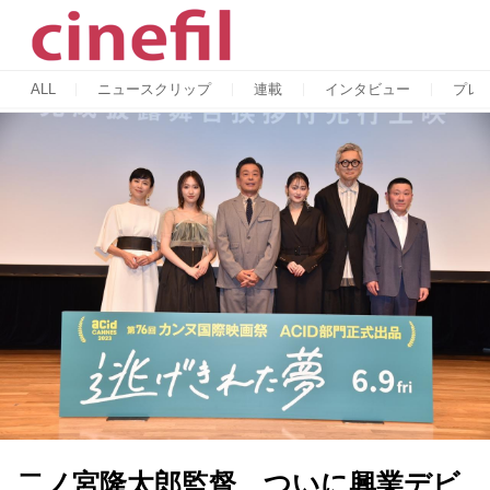
ALL
ニュースクリップ
連載
インタビュー
プレ
二ノ宮隆太郎監督、ついに興業デビ