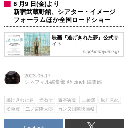
6 月9 日(金)より
新宿武蔵野館、シアター・イメージ
フォーラムほか全国ロードショー
映画『逃げきれた夢』公式サ
イト
nigekiretayume.jp
6月9日（金）新宿武蔵野館、シア
ター・イメージフォーラムほかロ
ードショー。2019フィルメック
2023-05-17
ス新人監督賞 グランプリ受賞作
シネフィル編集部
@
cinefil編集部
品
逃げきれた夢
光石研
吉本実憂
工藤遥
坂井真紀
松重豊
二ノ宮隆太郎
カンヌ国際映画祭
Facebook