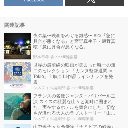
関連記事
夜の葉〜映画をめぐる雑感〜 #23『急に
具合が悪くなる』と宮野真生子・磯野真
穂『急に具合が悪くなる』
野本幸孝
@ cinefil編集部
世界の最前線の映画が集まった唯一の無
二のセレクション 「カンヌ監督週間 in
Tokio」上映全11作品ラインナップを発
表！
シネフィル編集部
@ cinefil編集部
フランスの名優ジャンヌ・バリバール主
演-スイスの壮麗な山々と湖畔に囲まれ
た、実在するホテルを舞台にした、切な
さが溢れる大人のラブストーリー『山逢
いのホテルで』公開！
シネフィル編集部
@ cinefil編集部
山中瑶子 × 河合優実『ナミビアの砂漠』-