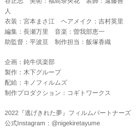
谷正志 美術：福島奈央花 装飾：遠藤善
人
衣装：宮本まさ江 ヘアメイク：吉村英里
編集：長瀬万里 音楽：曽我部恵一
助監督：平波亘 制作担当：飯塚香織
企画：鈍牛倶楽部
製作：木下グループ
配給：キノフィルムズ
制作プロダクション：コギトワークス
2022『逃げきれた夢』フィルムパートナーズ
公式Instagram：@nigekiretayume