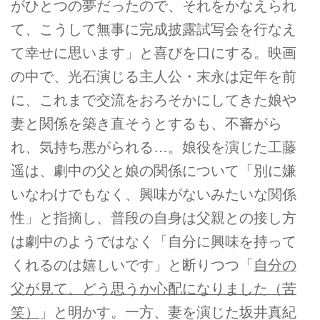
がひとつの夢だったので、それをかなえられ
て、こうして無事に完成披露試写会を行なえ
て幸せに思います」と喜びを口にする。映画
の中で、光石演じる主人公・末永は定年を前
に、これまで交流をおろそかにしてきた娘や
妻と関係を築き直そうとするも、不審がら
れ、気持ち悪がられる…。娘役を演じた工藤
遥は、劇中の父と娘の関係について「別に嫌
いなわけでもなく、興味がないみたいな関係
性」と指摘し、普段の自身は父親との接し方
は劇中のようではなく「自分に興味を持って
くれるのは嬉しいです」と断りつつ「
自分の
父が見て、どう思うか心配になりました（苦
笑）
」と明かす。一方、妻を演じた坂井真紀