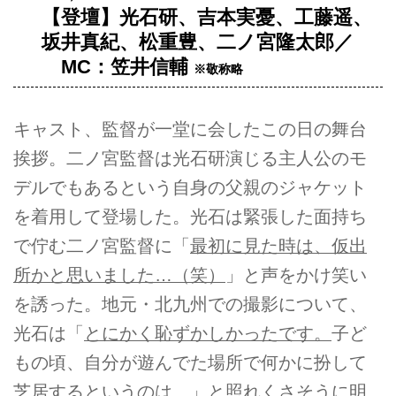
【登壇】光石研、吉本実憂、工藤遥、
坂井真紀、松重豊、二ノ宮隆太郎／
MC：笠井信輔
※敬称略
キャスト、監督が一堂に会したこの日の舞台
挨拶。二ノ宮監督は光石研演じる主人公のモ
デルでもあるという自身の父親のジャケット
を着用して登場した。光石は緊張した面持ち
で佇む二ノ宮監督に「
最初に見た時は、仮出
所かと思いました…（笑）
」と声をかけ笑い
を誘った。地元・北九州での撮影について、
光石は「
とにかく恥ずかしかったです。
子ど
もの頃、自分が遊んでた場所で何かに扮して
芝居するというのは…」と照れくさそうに明