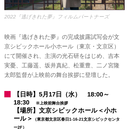
2022『逃げきれた夢』フィルムパートナーズ
映画『逃げきれた夢』の完成披露試写会が文
京シビックホール小ホール（東京・文京区）
にて開催され、主演の光石研をはじめ、吉本
実憂、工藤遥、坂井真紀、松重豊、二ノ宮隆
太郎監督が上映前の舞台挨拶に登壇した。
【日時】5月17日（水） 18:00～
18:30
※上映前舞台挨拶
【場所】文京シビックホール＜小ホ
ール＞
（東京都文京区春日1‐16‐21文京シビックセンタ
ー2F）