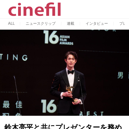
ALL
ニュースクリップ
連載
インタビュー
プレ
鈴木亮平と共にプレゼンターを務め