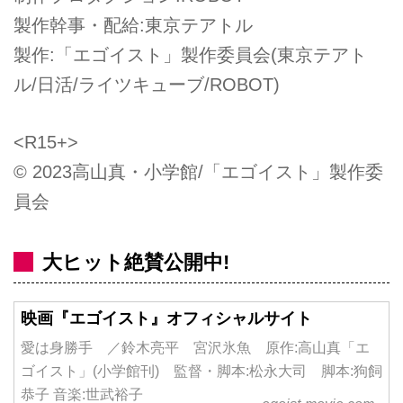
製作幹事・配給:東京テアトル
製作:「エゴイスト」製作委員会(東京テアト
ル/日活/ライツキューブ/ROBOT)
<R15+>
© 2023高山真・小学館/「エゴイスト」製作委
員会
大ヒット絶賛公開中!
映画『エゴイスト』オフィシャルサイト
愛は身勝手 ／鈴木亮平 宮沢氷魚 原作:高山真「エ
ゴイスト」(小学館刊) 監督・脚本:松永大司 脚本:狗飼
恭子 音楽:世武裕子