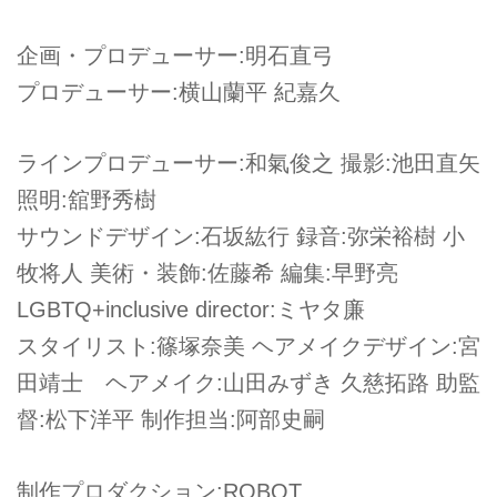
企画・プロデューサー:明石直弓
プロデューサー:横山蘭平 紀嘉久
ラインプロデューサー:和氣俊之 撮影:池田直矢
照明:舘野秀樹
サウンドデザイン:石坂紘行 録音:弥栄裕樹 小
牧将人 美術・装飾:佐藤希 編集:早野亮
LGBTQ+inclusive director:ミヤタ廉
スタイリスト:篠塚奈美 ヘアメイクデザイン:宮
田靖士 ヘアメイク:山田みずき 久慈拓路 助監
督:松下洋平 制作担当:阿部史嗣
制作プロダクション:ROBOT