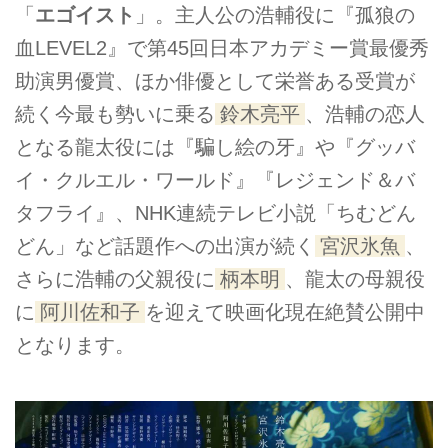
「
エゴイスト
」。主人公の浩輔役に『孤狼の
血LEVEL2』で第45回日本アカデミー賞最優秀
助演男優賞、ほか俳優として栄誉ある受賞が
続く今最も勢いに乗る
鈴木亮平
、浩輔の恋人
となる龍太役には『騙し絵の牙』や『グッバ
イ・クルエル・ワールド』『レジェンド＆バ
タフライ』、NHK連続テレビ小説「ちむどん
どん」など話題作への出演が続く
宮沢氷魚
、
さらに浩輔の父親役に
柄本明
、龍太の母親役
に
阿川佐和子
を迎えて映画化現在絶賛公開中
となります。