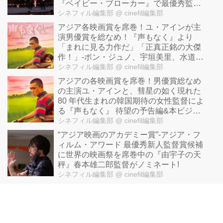
『ベイビー・ブローカー』で最優秀監督
賞！最優秀助演男優賞には宮沢氷魚！
シネフィル編集部
@ cinefil編集部
アジア各映画賞を席巻！ユ・アインが主
演男優賞を総なめ！『声もなく』より
「まれに見る力作だ」「正真正銘の大傑
作！」-ポン・ジュノ、宇垣美里、水道橋
博士ら各界の著名人絶賛コメント到着！
シネフィル編集部
@ cinefil編集部
アジアの各映画賞を席巻！男優賞総なめ
の主演ユ・アインと、彗星の如く現れた
80 年代生まれの韓国期待の女性監督によ
る『声もなく』 待望の予告編&本ビジュ
アルが解禁！
シネフィル編集部
@ cinefil編集部
“アジア映画のアカデミー賞”-アジア・フ
ィルム・アワード 最優秀新人監督賞候補
に世界の映画祭を席巻中の『由宇子の天
秤』春本雄二郎監督がノミネート!
シネフィル編集部
@ cinefil編集部