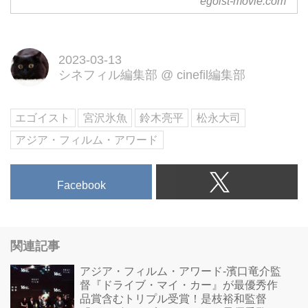
egoist-movie.com
2023-03-13
シネフィル編集部
@
cinefil編集部
エゴイスト
宮沢氷魚
鈴木亮平
松永大司
アジア・フィルム・アワード
Facebook
関連記事
アジア・フィルム・アワード-濱口竜介監
督『ドライブ・マイ・カー』が最優秀作
品賞含むトリプル受賞！是枝裕和監督