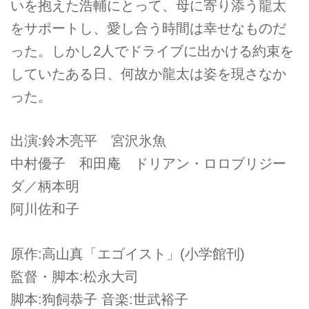
いを抱えた浩輔にとって、母に寄り添う龍太
をサポートし、愛し合う時間は幸せなものだ
った。しかし2人でドライブに出かける約束を
していたある日、何故か龍太は姿を現さなか
った。
出演:鈴木亮平 宮沢氷魚
中村優子 和田庵 ドリアン・ロロブリジー
ダ／柄本明
阿川佐和子
原作:高山真「エゴイスト」(小学館刊)
監督・脚本:松永大司
脚本:狗飼恭子 音楽:世武裕子