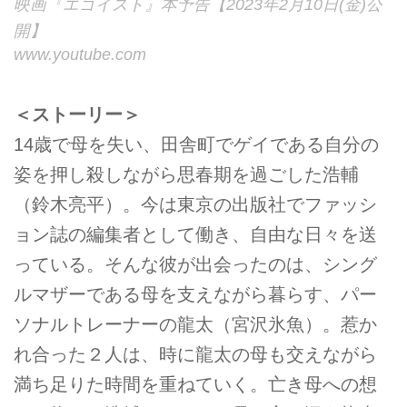
映画『エゴイスト』本予告【2023年2月10日(金)公
開】
www.youtube.com
＜ストーリー＞
14歳で母を失い、田舎町でゲイである自分の
姿を押し殺しながら思春期を過ごした浩輔
（鈴木亮平）。今は東京の出版社でファッシ
ョン誌の編集者として働き、自由な日々を送
っている。そんな彼が出会ったのは、シング
ルマザーである母を支えながら暮らす、パー
ソナルトレーナーの龍太（宮沢氷魚）。惹か
れ合った２人は、時に龍太の母も交えながら
満ち足りた時間を重ねていく。亡き母への想