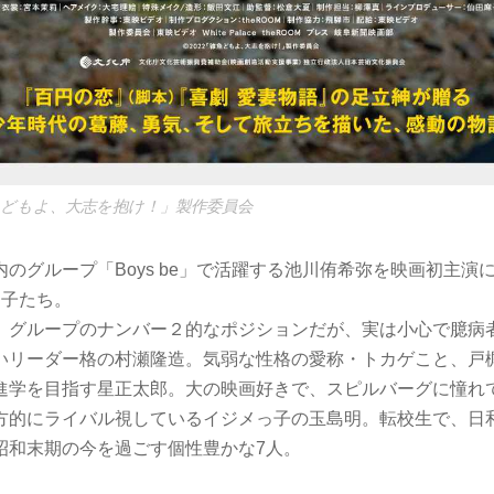
魚どもよ、大志を抱け！」製作委員会
.内のグループ「Boys be」で活躍する池川侑希弥を映画初主
男子たち。
、グループのナンバー２的なポジションだが、実は小心で臆病
いリーダー格の村瀬隆造。気弱な性格の愛称・トカゲこと、戸
進学を目指す星正太郎。大の映画好きで、スピルバーグに憧れ
方的にライバル視しているイジメっ子の玉島明。転校生で、日
昭和末期の今を過ごす個性豊かな7人。