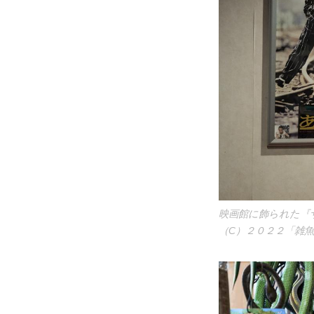
映画館に飾られた『
（C）２０２２「雑