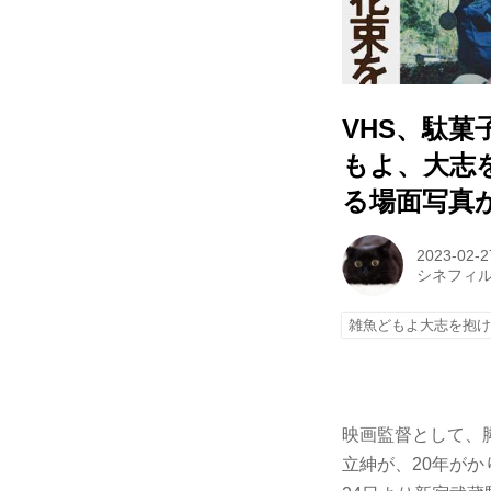
VHS、駄菓
もよ、大志
る場面写真
2023-02-2
シネフィ
雑魚どもよ大志を抱け
映画監督として、
立紳が、20年が