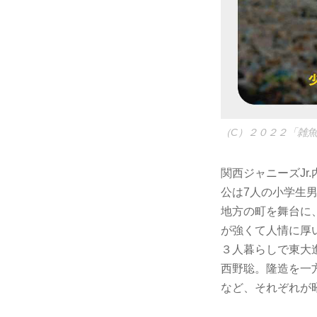
（C）２０２２「雑
関西ジャニーズJr
公は7人の小学生
地方の町を舞台に
が強くて人情に厚
３人暮らしで東大
西野聡。隆造を一
など、それぞれが