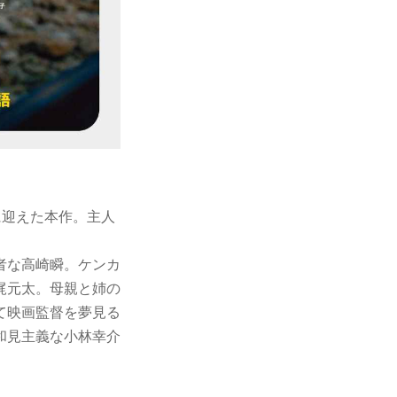
演に迎えた本作。主人
者な高崎瞬。ケンカ
梶元太。母親と姉の
て映画監督を夢見る
和見主義な小林幸介