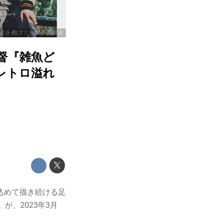
志を抱け！」製作委員会
監督『雑魚ど
レトロ溢れ
込めて描き続ける足
が、2023年3月