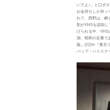
いでよ♪」と口ず
お金持ちしか持っ
れて、西野は、瞬
割がVHSを認知
げられる中、VH
測、昭和の定番で
版』(22)や『東
バップ・ハイスクー