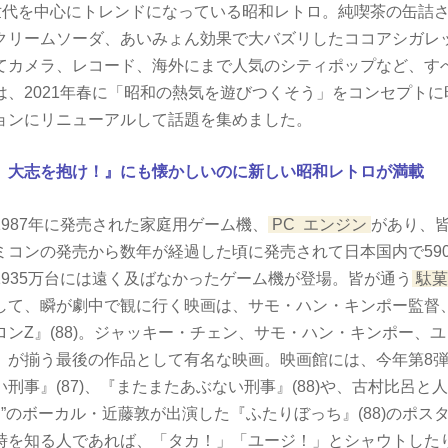
世代を中心にトレンドになっている昭和レトロ。純喫茶の缶詰
クリームソーダ、あいみょん効果で大バズリしたココアシガレ
てカメラ、レコード、海外にまで人気のシティポップなど、す
は、2021年春に「昭和の熱気を遊びつくそう」をコンセプト
ョンにリニューアルして話題を集めました。
、大志を抱け！』にも懐かしいのに新しい昭和レトロが満載
987年に発売された家庭用ゲーム機、
PC
エンジン
があり、
ミコンの発売から数年が経過した頃に発売されて日本国内で59
1935万台には遠く及ばなかったゲーム機が登場。皆が通う
駄菓
して、瞬が劇中で観に行く映画は、サモ・ハン・キンポー監督
ンZ』(88)。ジャッキー・チェン、サモ・ハン・キンポー、
」が揃う最後の作品として有名な映画。映画館には、今年第8
刑事』(87)、『またまたあぶない刑事』(88)や、古村比呂と
BOYS”のボーカル・近藤敦が出演した『ふたりぼっち』(88)のポ
時を知る人であれば、「タカ！」「ユージ！」とシャウトした