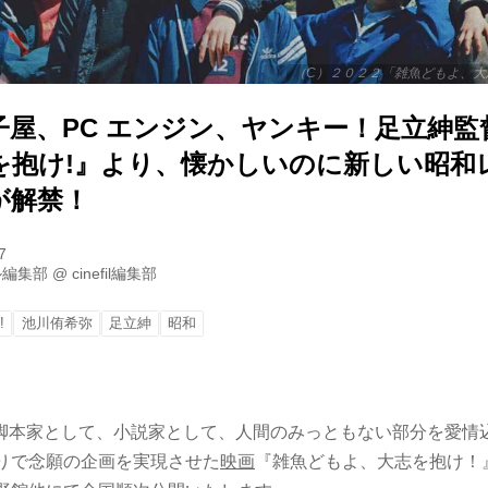
（C）２０２２「雑魚どもよ、大
子屋、PC エンジン、ヤンキー！足立紳
を抱け!』より、懐かしいのに新しい昭和
が解禁！
7
ル編集部
@
cinefil編集部
!
池川侑希弥
足立紳
昭和
脚本家として、小説家として、人間のみっともない部分を愛情
かりで念願の企画を実現させた
映画
『雑魚どもよ、大志を抱け！』