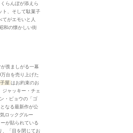
さくらんぼが添えら
ット、そして駄菓子
べてがエモいと人
に昭和の懐かしい街
皆が羨ましがる一幕
0万台を売り上げた
子屋
はお約束のお
、ジャッキー・チェ
ユン・ピョウの「ゴ
弾となる最新作が公
人気ロックグルー
スターが貼られている
り、「目を閉じてお