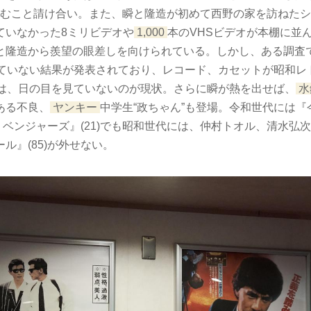
さむこと請け合い。また、瞬と隆造が初めて西野の家を訪ねた
ていなかった8ミリビデオや
1,000
本のVHSビデオが本棚に並
と隆造から羨望の眼差しを向けられている。しかし、ある調査で
していない結果が発表されており、レコード、カセットが昭和レ
Sは、日の目を見ていないのが現状。さらに瞬が熱を出せば、
水
ある不良、
ヤンキー
中学生“政ちゃん”も登場。令和世代には『今
京リベンジャーズ』(21)でも昭和世代には、仲村トオル、清水弘
ル』(85)が外せない。