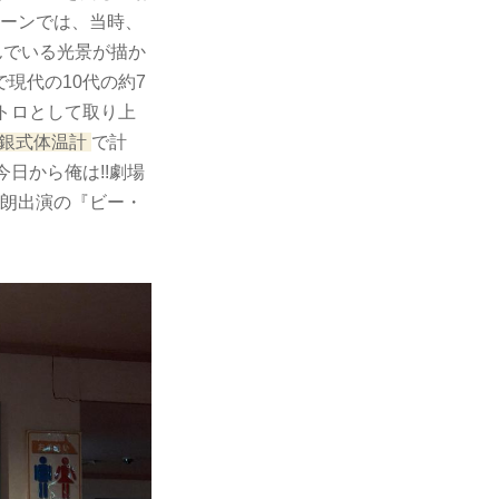
シーンでは、当時、
んでいる光景が描か
現代の10代の約7
トロとして取り上
銀式体温計
で計
日から俺は!!劇場
次朗出演の『ビー・