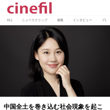
ALL
ニュースクリップ
連載
インタビュー
プレ
中国全土を巻き込む社会現象を起こ