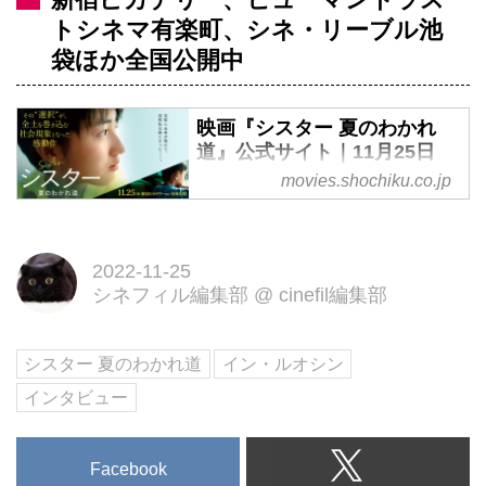
トシネマ有楽町、シネ・リーブル池
袋ほか全国公開中
映画『シスター 夏のわかれ
道』公式サイト｜11月25日
（金）全国公開
movies.shochiku.co.jp
見知らぬ弟が現れて、突然私は姉
になった―。その“選択”が、全土
を巻き込む社会現象となった感動
2022-11-25
シネフィル編集部
@
cinefil編集部
作
シスター 夏のわかれ道
イン・ルオシン
インタビュー
Facebook