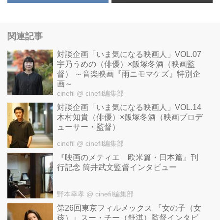
関連記事
対談企画「いま気になる映画人」VOL.07
宇乃うめの（俳優）×飯塚冬酒（映画監
督） ～音楽映画『雨ニモマケズ』特別企
画～
cinefil
@ cinefil編集部
対談企画「いま気になる映画人」VOL.14
木村知貴（俳優）×飯塚冬酒（映画プロデ
ューサー・監督）
cinefil
@ cinefil編集部
『映画のメティエ 欧米篇・日本篇』刊
行記念 筒井武文監督インタビュー
野本幸孝
@ cinefil編集部
第26回東京フィルメックス 『女の子（女
孩）』スー・チー（舒淇）監督インタビ