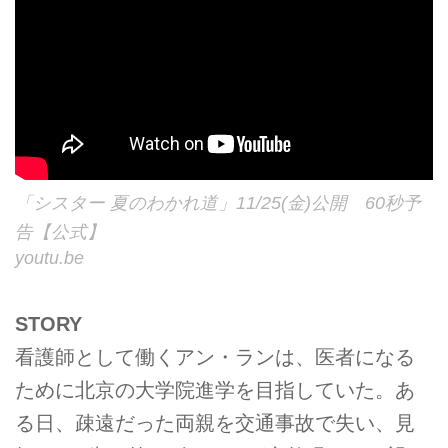
「シスター 夏のわかれ道」11/25(金)公開 60秒予
告【公式】
youtu.be
STORY
看護師として働くアン・ランは、医者になる
ために北京の大学院進学を目指していた。あ
る日、疎遠だった両親を交通事故で失い、見