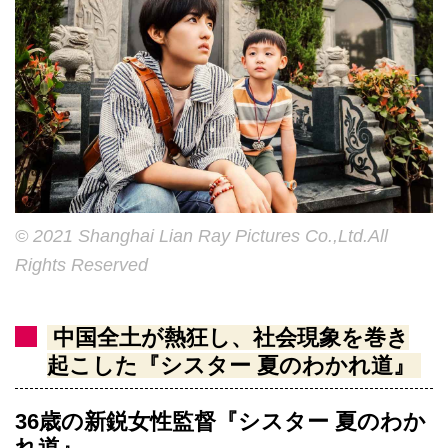
© 2021 Shanghai Lian Ray Pictures Co.,Ltd.All
Rights Reserved
中国全土が熱狂し、社会現象を巻き
起こした『シスター 夏のわかれ道』
36歳の新鋭女性監督『シスター 夏のわか
れ道』