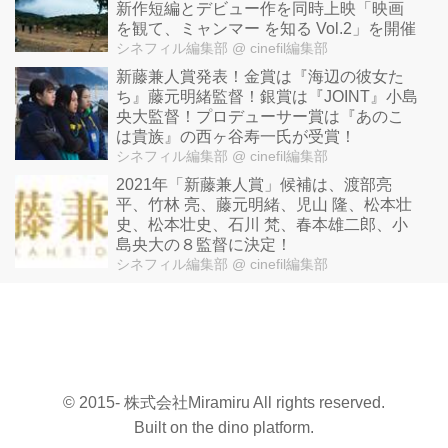
新作短編とデビュー作を同時上映「映画
を観て、ミャンマー を知る Vol.2」を開催
シネフィル編集部
@ cinefil編集部
新藤兼人賞発表！金賞は『海辺の彼女た
ち』藤元明緒監督！銀賞は『JOINT』小島
央大監督！プロデューサー賞は『あのこ
は貴族』の西ヶ谷寿一氏が受賞！
シネフィル編集部
@ cinefil編集部
2021年「新藤兼人賞」候補は、渡部亮
平、竹林 亮、藤元明緒、児山 隆、松本壮
史、松本壮史、石川 梵、春本雄二郎、小
島央大の８監督に決定！
シネフィル編集部
@ cinefil編集部
© 2015- 株式会社Miramiru All rights reserved.
Built on
the dino platform
.