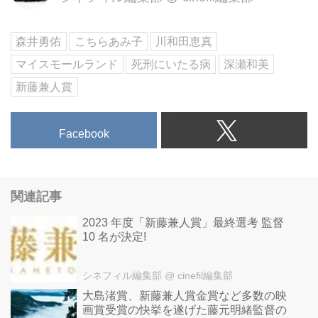
森井勇佑
こちらあみ子
川和田恵真
マイスモールランド
死刑にいたる病
深瀬和美
新藤兼人賞
Facebook
関連記事
2023 年度「新藤兼人賞」最終選考 監督
10 名が決定!​
シネフィル編集部
@ cinefil編集部
大島渚賞、新藤兼人賞金賞など多数の映
画賞受賞の快挙を遂げた藤元明緒監督の