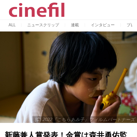
ALL
ニュースクリップ
連載
インタビュー
プレ
(C) 2022『こちらあみ子』フィルムパートナーズ
新藤兼人賞発表！金賞は森井勇佑監