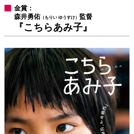
金賞：
森井勇佑
監督
（もりい ゆうすけ）
『こちらあみ子』