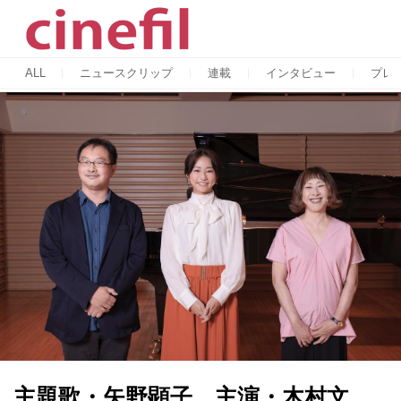
ALL
ニュースクリップ
連載
インタビュー
プレ
主題歌・矢野顕子、主演・木村文