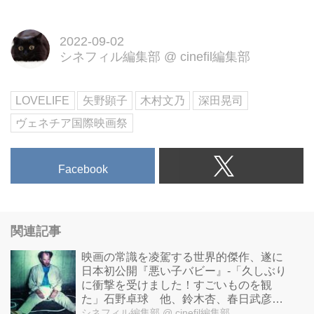
田晃司 inspired by 矢野顕子
「LOVE LIFE」9.9[金] 全国ロード
2022-09-02
ショー
シネフィル編集部
@
cinefil編集部
LOVELIFE
矢野顕子
木村文乃
深田晃司
ヴェネチア国際映画祭
Facebook
関連記事
映画の常識を凌駕する世界的傑作、遂に
日本初公開『悪い子バビー』-「久しぶり
に衝撃を受けました！すごいものを観
た」石野卓球 他、鈴木杏、春日武彦、
小島秀夫らから絶賛の声到着！
シネフィル編集部
@ cinefil編集部