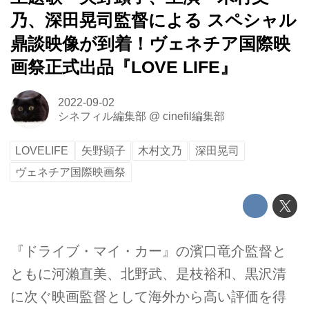
乃、深田晃司監督による スペシャル
鼎談映像が到着！ヴェネチア国際映
画祭正式出品『LOVE LIFE』
2022-09-02
シネフィル編集部
@
cinefil編集部
LOVELIFE
矢野顕子
木村文乃
深田晃司
ヴェネチア国際映画祭
『ドライブ・マイ・カー』の濱口竜介監督と
ともに河瀨直美、北野武、是枝裕和、黒沢清
に次ぐ映画監督として海外から高い評価を得