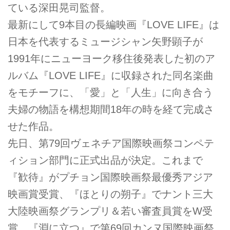
ている深田晃司監督。
最新にして9本目の長編映画『LOVE LIFE』は
日本を代表するミュージシャン矢野顕子が
1991年にニューヨーク移住後発表した初のア
ルバム『LOVE LIFE』に収録された同名楽曲
をモチーフに、「愛」と「人生」に向き合う
夫婦の物語を構想期間18年の時を経て完成さ
せた作品。
先日、第79回ヴェネチア国際映画祭コンペテ
ィション部門に正式出品が決定。これまで
『歓待』がプチョン国際映画祭最優秀アジア
映画賞受賞、『ほとりの朔子』でナント三大
大陸映画祭グランプリ＆若い審査員賞をW受
賞、『淵に立つ』で第69回カンヌ国際映画祭