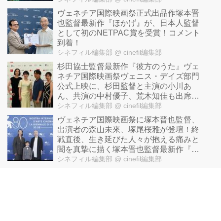
ヴェネチア国際映画祭正式出品作塚本晋
也監督最新作『ほかげ』が、日本人監督
として初のNETPAC賞を受賞！コメント
到着！
シネフィル編集部
@ cinefil編集部
杉田協士監督最新作『彼方のうた』ヴェ
ネチア国際映画祭ヴェニス・デイズ部門
公式上映に、杉田監督と主演の小川あ
ん、共演の中村優子、荒木知佳も出席！
さらに釜山国際映画祭への出品も決定！
シネフィル編集部
@ cinefil編集部
ヴェネチア国際映画祭に塚本晋也監督、
出演者の森山未來、塚尾桜雅が登壇！終
戦直後、生き延びた人々が抱える痛みと
闇を真摯に描く塚本晋也監督最新作『ほ
かげ』
シネフィル編集部
@ cinefil編集部