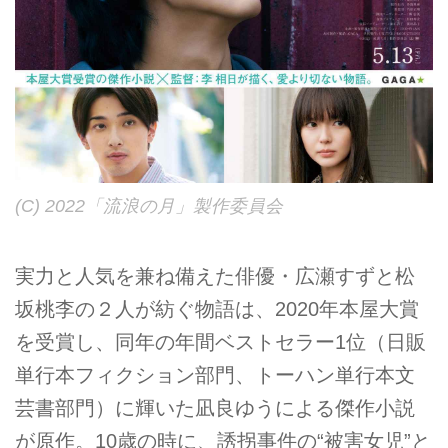
(C) 2022「流浪の月」製作委員会
実力と人気を兼ね備えた俳優・広瀬すずと松
坂桃李の２人が紡ぐ物語は、2020年本屋大賞
を受賞し、同年の年間ベストセラー1位（日販
単行本フィクション部門、トーハン単行本文
芸書部門）に輝いた凪良ゆうによる傑作小説
が原作。10歳の時に、誘拐事件の“被害女児”と