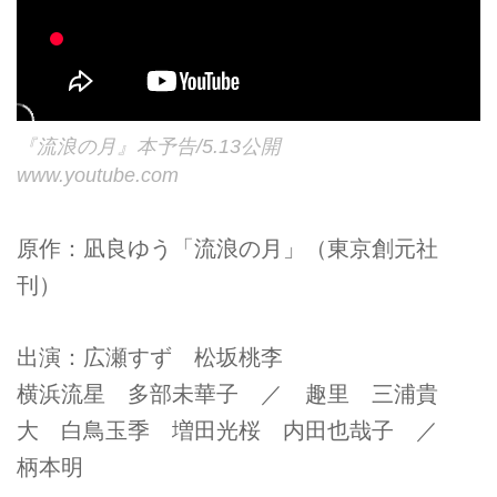
『流浪の月』本予告/5.13公開
www.youtube.com
原作：凪良ゆう「流浪の月」（東京創元社
刊）
出演：広瀬すず 松坂桃李
横浜流星 多部未華子 ／ 趣里 三浦貴
大 白鳥玉季 増田光桜 内田也哉子 ／
柄本明