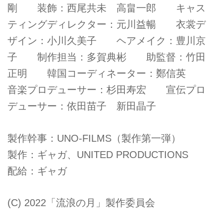
剛 装飾：西尾共未 高畠一郎 キャス
ティングディレクター：元川益暢 衣裳デ
ザイン：小川久美子 ヘアメイク：豊川京
子 制作担当：多賀典彬 助監督：竹田
正明 韓国コーディネーター：鄭信英
音楽プロデューサー：杉田寿宏 宣伝プロ
デューサー：依田苗子 新田晶子
製作幹事：UNO-FILMS（製作第一弾）
製作：ギャガ、UNITED PRODUCTIONS
配給：ギャガ
(C) 2022「流浪の月」製作委員会