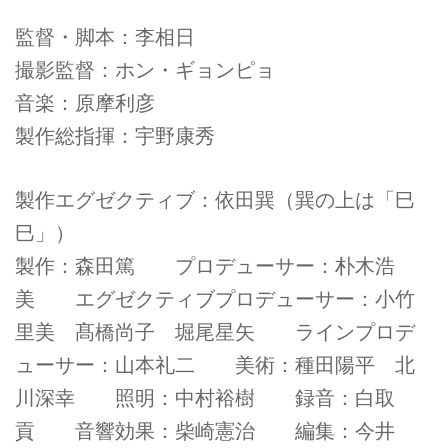
監督・脚本：李相日
撮影監督：ホン・ギョンピョ
音楽：原摩利彦
製作総指揮：宇野康秀
製作エグゼクティブ：依田巽（巽の上は「巳
巳」）
製作：森田篤 プロデューサー：朴木浩
美 エグゼクティブプロデューサー：小竹
里美 髙橋尚子 堀尾星矢 ラインプロデ
ューサー：山本礼二 美術：種田陽平 北
川深幸 照明：中村裕樹 録音：白取
貢 音響効果：柴崎憲治 編集：今井