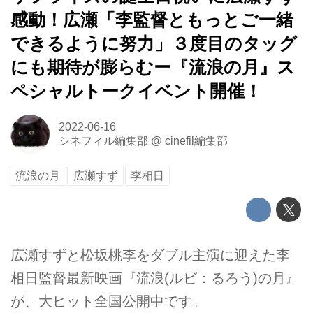
感動！広瀬「李監督ともっとご一緒
できるように努力」３度目のタッグ
にも期待が膨らむー『流浪の月』ス
ペシャルトークイベント開催！
2022-06-16
シネフィル編集部
@
cinefil編集部
流浪の月
広瀬すず
李相日
広瀬すずと松坂桃李をダブル主演に迎えた李
相日監督最新映画『流浪(ルビ：るろう)の月』
が、大ヒット
全国公開中
です。