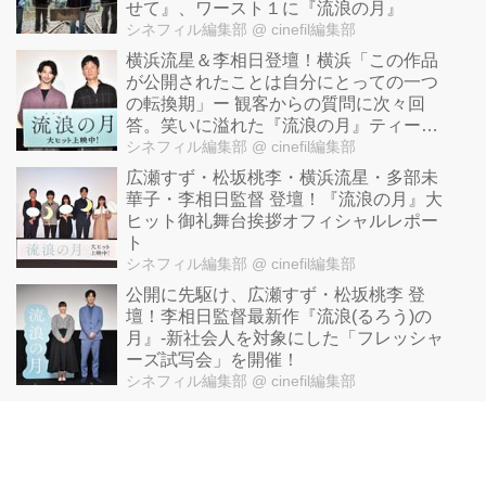
せて』、ワースト１に『流浪の月』
シネフィル編集部
@ cinefil編集部
横浜流星＆李相日登壇！横浜「この作品
が公開されたことは自分にとっての一つ
の転換期」ー 観客からの質問に次々回
答。笑いに溢れた『流浪の月』ティーチ
インオフィシャルレポート到着！
シネフィル編集部
@ cinefil編集部
広瀬すず・松坂桃李・横浜流星・多部未
華子・李相日監督 登壇！『流浪の月』大
ヒット御礼舞台挨拶オフィシャルレポー
ト
シネフィル編集部
@ cinefil編集部
公開に先駆け、広瀬すず・松坂桃李 登
壇！李相日監督最新作『流浪(るろう)の
月』-新社会人を対象にした「フレッシャ
ーズ試写会」を開催！
シネフィル編集部
@ cinefil編集部