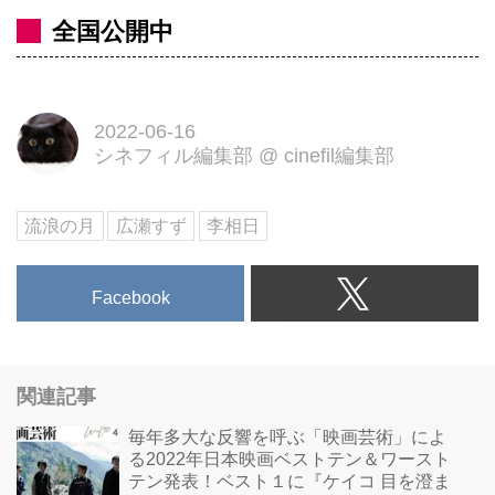
全国公開中
2022-06-16
シネフィル編集部
@
cinefil編集部
流浪の月
広瀬すず
李相日
Facebook
関連記事
毎年多大な反響を呼ぶ「映画芸術」によ
る2022年日本映画ベストテン＆ワースト
テン発表！ベスト１に『ケイコ 目を澄ま