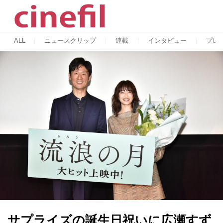
ALL
ニュースクリップ
連載
インタビュー
プレ
サプライズの誕生日祝いに広瀬すず