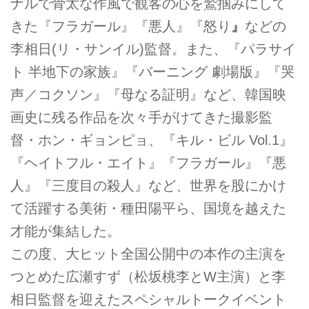
ナルで骨太な作風で観客の心を鷲掴みにして
きた『フラガール』『悪人』『怒り
』
などの
李相日(リ・サンイル)監督。また、『パラサイ
ト 半地下の家族』『バーニング 劇場版』『哭
声／コクソン』『母なる証明』など、韓国映
画史に残る作品を次々手がけてきた撮影監
督・ホン・ギョンピョ、『キル・ビル Vol.1』
『ヘイトフル・エイト』『フラガール』『悪
人』『三度目の殺人』など、世界を股にかけ
て活躍する美術・種田陽平ら、国境を越えた
才能が集結した。
この度、大ヒット全国公開中の本作の主演を
つとめた広瀬すず（松坂桃李とW主演）と李
相日監督を迎えたスペシャルトークイベント