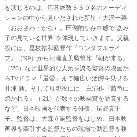
を演じるのは、応募総数３３０名のオーディ
ションの中から見いだされた新星・大沢一菜
（おおさわ・かな）。圧倒的な存在感で“あみ
子の見ている世界”を体現していきます。父親
役には、是枝裕和監督作『ワンダフルライ
フ』（’99）から河瀬直美監督作『朝が来る』
（’20）など世界的な人気を誇る監督の映画か
らTVドラマ「最愛」まで幅広い活躍を見せる
井浦 新。そして母親役には、主演作『茜色に
焼かれる』（’21）が数々の映画賞を受賞する
など、日本映画を代表する俳優、尾野真千
子。監督は、大森立嗣監督をはじめ、日本映
画界を牽引する監督たちの現場で助監督を務