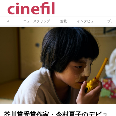
ALL
ニュースクリップ
連載
インタビュー
プレ
芥川賞受賞作家・今村夏子のデビュ