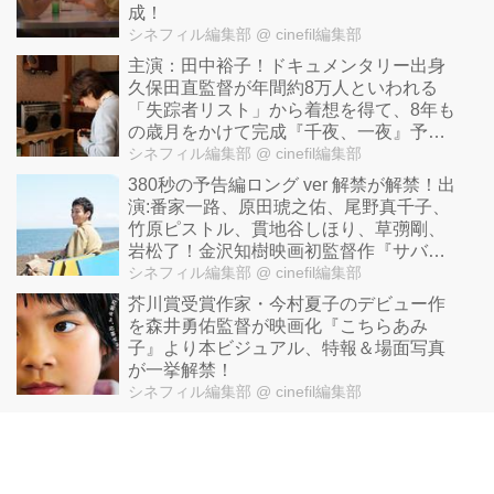
成！
シネフィル編集部
@ cinefil編集部
主演：田中裕子！ドキュメンタリー出⾝
久保田直監督が年間約8万人といわれる
「失踪者リスト」から着想を得て、8年も
の歳⽉をかけて完成『千夜、一夜』予告
完成！
シネフィル編集部
@ cinefil編集部
380秒の予告編ロング ver 解禁が解禁！出
演:番家一路、原田琥之佑、尾野真千子、
竹原ピストル、貫地谷しほり、草彅剛、
岩松了！金沢知樹映画初監督作『サバカ
ンSABAKAN』
シネフィル編集部
@ cinefil編集部
芥川賞受賞作家・今村夏子のデビュー作
を森井勇佑監督が映画化『こちらあみ
子』より本ビジュアル、特報＆場面写真
が一挙解禁！
シネフィル編集部
@ cinefil編集部