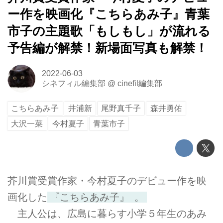
ー作を映画化『こちらあみ子』青葉
市子の主題歌「もしもし」が流れる
予告編が解禁！新場面写真も解禁！
2022-06-03
シネフィル編集部
@
cinefil編集部
こちらあみ子
井浦新
尾野真千子
森井勇佑
大沢一菜
今村夏子
青葉市子
芥川賞受賞作家・今村夏子のデビュー作を映
画化した
『こちらあみ子』
。
主人公は、広島に暮らす小学５年生のあみ