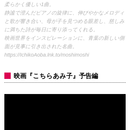
柔らかく優しい1曲。
静謐で澄んだピアノの旋律に、伸びやかなメロディ
と歌が響き合い、母が子を見つめる眼差し、慈しみ
に満ちた詩が毎日に寄り添ってくれる。
映画世界をインスピレーションに、青葉の新しい側
面が見事に引き出された名曲。
https://IchikoAoba.lnk.to/moshimoshi
映画『こちらあみ子』予告編