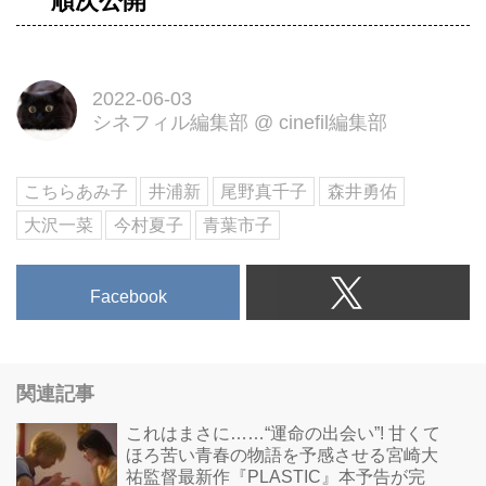
順次公開
2022-06-03
シネフィル編集部
@
cinefil編集部
こちらあみ子
井浦新
尾野真千子
森井勇佑
大沢一菜
今村夏子
青葉市子
Facebook
関連記事
これはまさに……“運命の出会い”! 甘くて
ほろ苦い青春の物語を予感させる宮崎大
祐監督最新作『PLASTIC』本予告が完