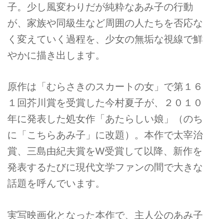
子。少し風変わりだが純粋なあみ子の行動
が、家族や同級生など周囲の人たちを否応な
く変えていく過程を、少女の無垢な視線で鮮
やかに描き出します。
原作は「むらさきのスカートの女」で第１６
１回芥川賞を受賞した今村夏子が、２０１０
年に発表した処女作「あたらしい娘」（のち
に「こちらあみ子」に改題）。本作で太宰治
賞、三島由紀夫賞をW受賞して以降、新作を
発表するたびに現代文学ファンの間で大きな
話題を呼んでいます。
実写映画化となった本作で、主人公のあみ子