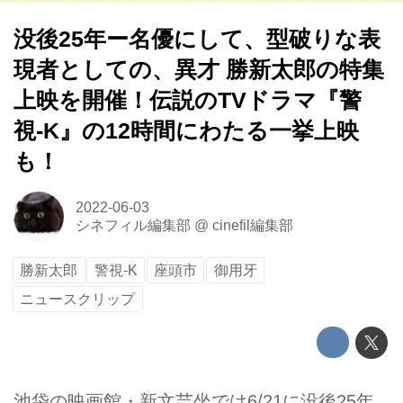
没後25年ー名優にして、型破りな表
現者としての、異才 勝新太郎の特集
上映を開催！伝説のTVドラマ『警
視-K』の12時間にわたる一挙上映
も！
2022-06-03
シネフィル編集部
@
cinefil編集部
勝新太郎
警視-K
座頭市
御用牙
ニュースクリップ
池袋の映画館・新文芸坐では6/21に没後25年