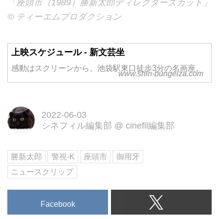
「座頭市（1989）勝新太郎ディレクターズカット」
© ティーエムプロダクション
上映スケジュール - 新文芸坐
感動はスクリーンから。池袋駅東口徒歩3分の名画座。
www.shin-bungeiza.com
2022-06-03
シネフィル編集部
@
cinefil編集部
勝新太郎
警視-K
座頭市
御用牙
ニュースクリップ
Facebook