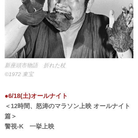
新座頭市物語 折れた杖
©︎1972 東宝
●6/18(土)オールナイト
＜12時間、怒涛のマラソン上映 オールナイト
篇＞
警視-K 一挙上映