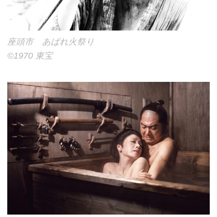
座頭市 あばれ火祭り
©︎1970 東宝