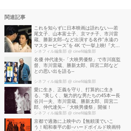
関連記事
これを知らずに日本映画は語れない—若
尾文子、山本富士子、京マチ子、市川雷
蔵、勝新太郎--など出演する名作"永遠の
マスターピース"を 4K で一挙上映!『大映
4K 映画祭』予告解禁！
シネフィル編集部
@ cinefil編集部
名優 仲代達矢-「大映男優祭」で市川崑監
督、市川雷蔵、勝新太郎、田宮二郎など
との思い出を語る--
シネフィル編集部
@ cinefil編集部
愛に生き、正義を守り、打算的に生き
る、“美しく、魅力的な男たちの45本ー長
谷川一夫、市川雷蔵、勝新太郎、田宮二
郎、仲代達矢--「大映男優祭」開催！
シネフィル編集部
@ cinefil編集部
京都で過激に上映中の【無頼漢でいこ
う！昭和泰平の影−ハードボイルド映画特