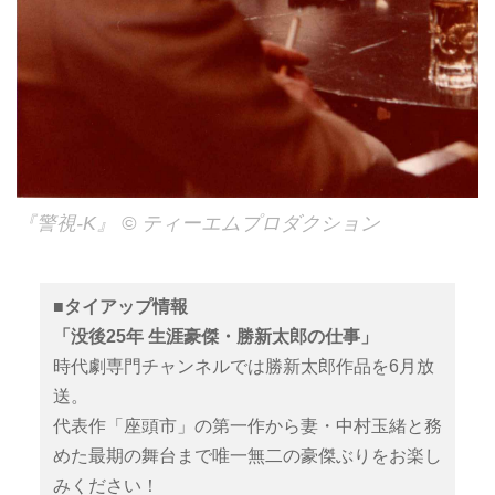
『警視-K』 © ティーエムプロダクション
■タイアップ情報
「没後25年 生涯豪傑・勝新太郎の仕事」
時代劇専門チャンネルでは勝新太郎作品を6月放
送。
代表作「座頭市」の第一作から妻・中村玉緒と務
めた最期の舞台まで唯一無二の豪傑ぶりをお楽し
みください！