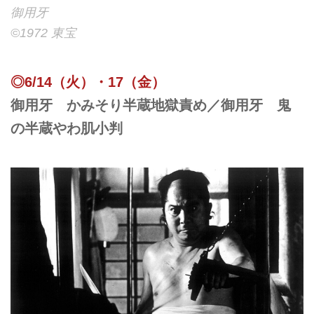
御用牙
©︎1972 東宝
◎6/14（火）・17（金）
御用牙 かみそり半蔵地獄責め／御用牙 鬼
の半蔵やわ肌小判