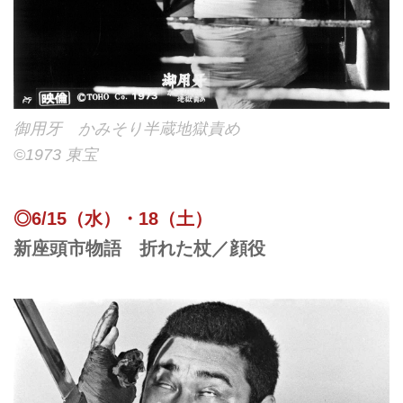
御用牙 かみそり半蔵地獄責め
©︎1973 東宝
◎6/15（水）・18（土）
新座頭市物語 折れた杖／顔役