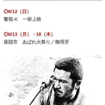
◎6/12（日）
警視-K 一挙上映
◎6/13（月）・16（木）
座頭市 あばれ火祭り／御用牙