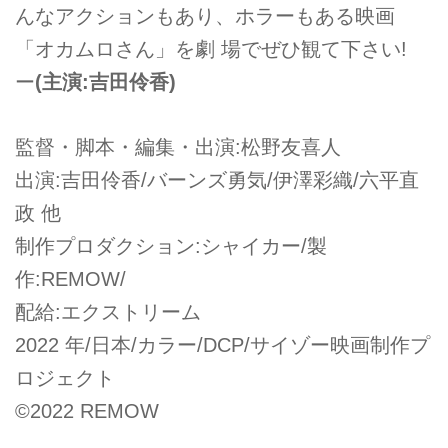
んなアクションもあり、ホラーもある映画
「オカムロさん」を劇 場でぜひ観て下さい!
ー
(主演:吉田伶香)
監督・脚本・編集・出演:松野友喜人
出演:吉田伶香/バーンズ勇気/伊澤彩織/六平直
政 他
制作プロダクション:シャイカー/製
作:REMOW/
配給:エクストリーム
2022 年/日本/カラー/DCP/サイゾー映画制作プ
ロジェクト
©️2022 REMOW