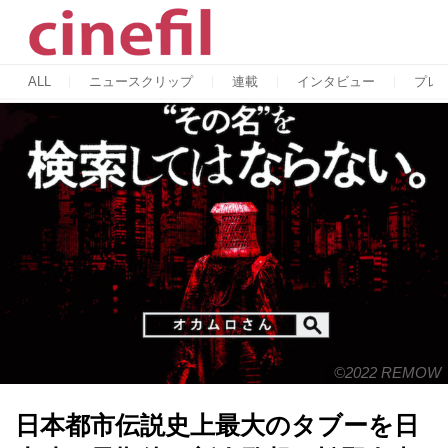
ALL
ニュースクリップ
連載
インタビュー
プレ
©️2022 REMOW
日本都市伝説史上最大のタブーを日