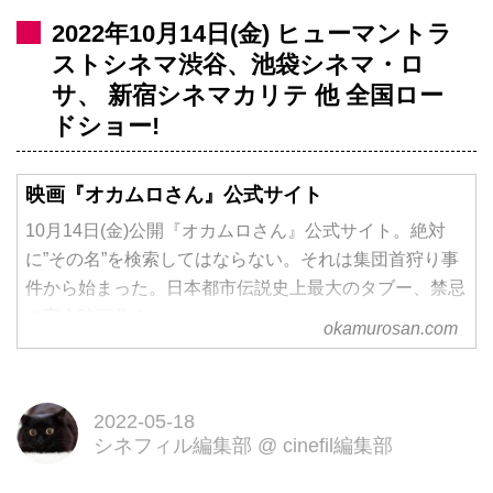
2022年10月14日(金) ヒューマントラ
ストシネマ渋谷、池袋シネマ・ロ
サ、 新宿シネマカリテ 他 全国ロー
ドショー!
映画『オカムロさん』公式サイト
10月14日(金)公開『オカムロさん』公式サイト。絶対
に”その名”を検索してはならない。それは集団首狩り事
件から始まった。日本都市伝説史上最大のタブー、禁忌
の完全映画化！
okamurosan.com
2022-05-18
シネフィル編集部
@
cinefil編集部