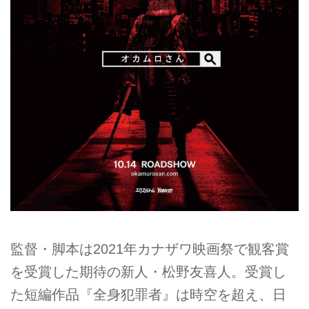
監督・脚本は2021年カナザワ映画祭で観客賞
を受賞した期待の新人・松野友喜人。受賞し
た短編作品『全身犯罪者』は時空を超え、日