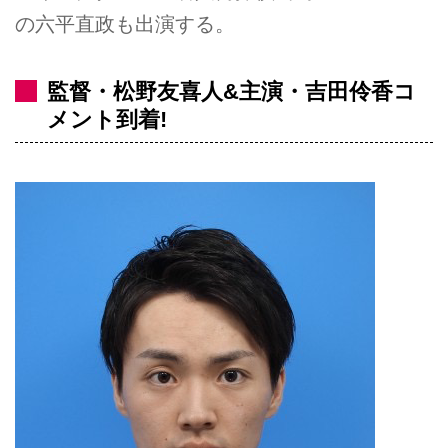
の六平直政も出演する。
監督・松野友喜人&主演・吉田伶香コ
メント到着!