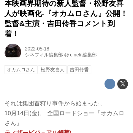
本映画界期待の新人監督・松野友喜
人が映画化-『オカムロさん』公開！
監督&主演・吉田伶香コメント到
着！
2022-05-18
シネフィル編集部
@
cinefil編集部
オカムロさん
松野友喜人
吉田伶香
それは集団首狩り事件から始まった。
10月14日(金)、 全国ロードショー『オカムロ
さん』
ティザービジュアル解禁!