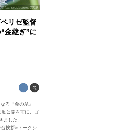
003 film production, 2019
ゴベリゼ監督
“金継ぎ”に
となる『金の糸』
この度公開を前に、ゴ
きました。
台挨拶&トークシ