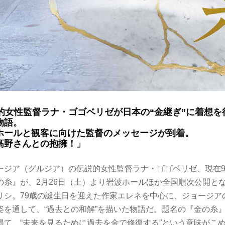
説的女性監督ラナ・ゴゴベリゼが日本の“金継ぎ”に着想を
物語。
ホールと観客に向けた監督のメッセージが到着。
髙野さんとの抱擁！」
ージア（グルジア）の伝説的女性監督ラナ・ゴゴベリゼ、現在9
の糸』が、2月26日（土）より岩波ホールほか全国順次公開と
リシ。79歳の誕生日を迎えた作家エレネを中心に、ジョージア
姿を通して、“過去との和解”を描いた物語だ。題名の『金の糸
得て、“未来を見るために過去を金で修復する”という意味がこ