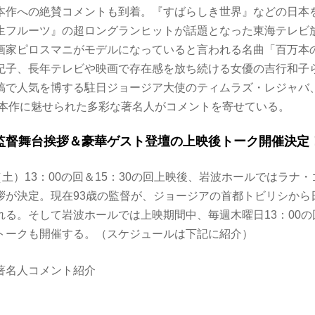
本作への絶賛コメントも到着。『すばらしき世界』などの日本
生フルーツ』の超ロングランヒットが話題となった東海テレビ
画家ピロスマニがモデルになっていると言われる名曲「百万本
紀子、長年テレビや映画で存在感を放ち続ける女優の吉行和子ら
稿で人気を博する駐日ジョージア大使のティムラズ・レジャバ
、本作に魅せられた多彩な著名人がコメントを寄せている。
監督舞台挨拶＆豪華ゲスト登壇の上映後トーク開催決定
（土）13：00の回＆15：30の回上映後、岩波ホールではラナ
拶が決定。現在93歳の監督が、ジョージアの首都トビリシから
れる。そして岩波ホールでは上映期間中、毎週木曜日13：00
トークも開催する。（スケジュールは下記に紹介）
著名人コメント紹介