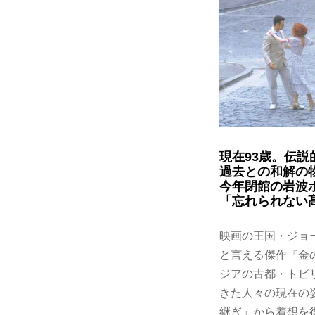
現在93歳。伝
過去との和解の
今年閉館の岩波
「忘れられない
映画の王国・ジョ
と言える傑作『金
ジアの古都・トビ
きた人々の現在の
継ぎ」から着想を