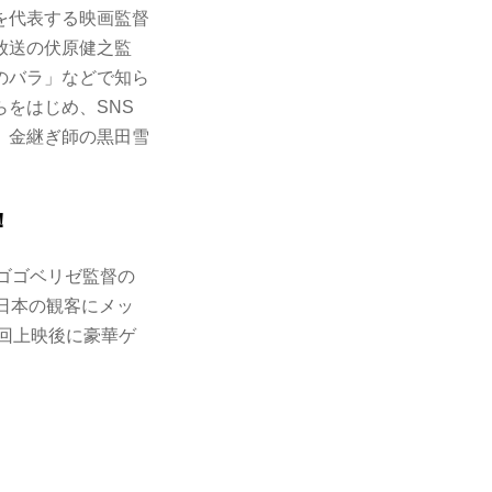
を代表する映画監督
放送の伏原健之監
のバラ」などで知ら
をはじめ、SNS
、金継ぎ師の黒田雪
！
・ゴゴベリゼ監督の
日本の観客にメッ
の回上映後に豪華ゲ