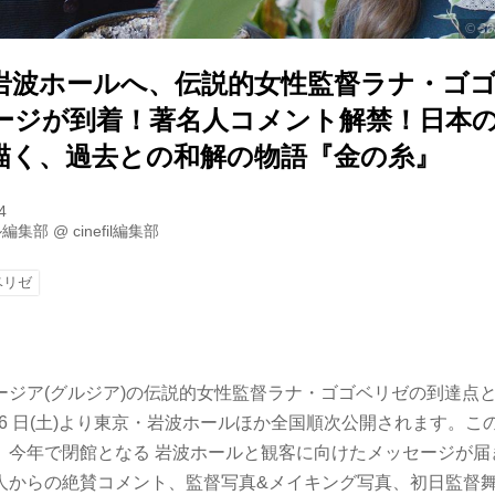
©️ 3
岩波ホールへ、伝説的女性監督ラナ・ゴ
ージが到着！著名人コメント解禁！日本の
描く、過去との和解の物語『金の糸』
4
ル編集部
@
cinefil編集部
ベリゼ
ージア(グルジア)の伝説的女性監督ラナ・ゴゴベリゼの到達点
 月 26 日(土)より東京・岩波ホールほか全国順次公開されます。
、今年で閉館となる 岩波ホールと観客に向けたメッセージが届
人からの絶賛コメント、監督写真&メイキング写真、初日監督舞