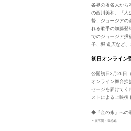
各界の著名人から
の西川美和、『人
督、ジョージアの
れる歌手の加藤登
でのジョージア投
子、堀 道広など
初日オンライン
公開初日2月26日
オンライン舞台挨
セージを届けてく
ストによる上映後
◆『金の糸』への
＊順不同・敬称略