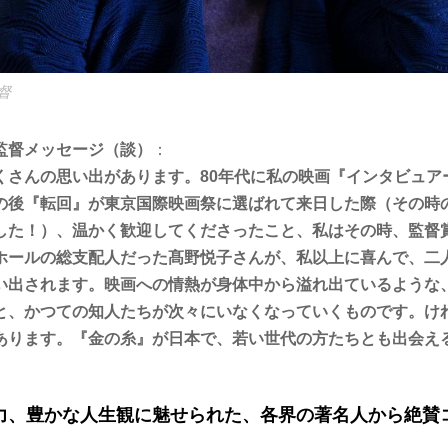
督
監督メッセージ（談）
：
くさんの思い出があります。80年代に私の映画『インタビュア
の後『転回』が東京国際映画祭に選ばれて来日した際（その時
した！）、温かく歓迎してくださったこと、私はその時、監督
ホールの総支配人だった髙野悦子さんが、私以上に喜んで、二
い出されます。映画への情熱が身体中から溢れ出ているような
と、かつての知人たちが次々にいなくなっていくものです。け
あります。『金の糸』が日本で、若い世代の方たちとも出会え
力、豊かな人生観に魅せられた、各界の著名人から絶賛