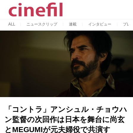
ALL
ニュースクリップ
連載
インタビュー
プレ
「コントラ」アンシュル・チョウハ
ン監督の次回作は日本を舞台に尚玄
とMEGUMIが元夫婦役で共演す