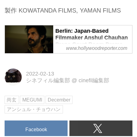
製作 KOWATANDA FILMS, YAMAN FILMS
Berlin: Japan-Based
Filmmaker Anshul Chauhan
Preps Court Room Drama
www.hollywoodreporter.com
‘December’
The movie stars popular
Japanese actors Shogen and
2022-02-13
Megumi as an ex-husband and
シネフィル編集部
@
cinefil編集部
wife who are pulled together
again after their daughter's
尚玄
MEGUMI
December
murderer is granted a retrial.
アンシュル・チョウハン
Facebook