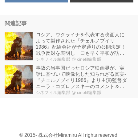
関連記事
ロシア、ウクライナを代表する映画人に
よって製作された『チェルノブイリ
1986』配給会社が予定通りの公開決定！
戦争反対を表明し一日も早く平和が訪れ
ることを願う、製作者の声明も到着！
シネフィル編集部
@ cinefil編集部
事故の当事国だったロシア映画界が、実
話に基づいて映像化した知られざる真実-
『チェルノブイリ1986』より主演/監督ダ
ニーラ・コズロフスキーのコメント＆場
面写真が解禁！
シネフィル編集部
@ cinefil編集部
© 2015- 株式会社Miramiru All rights reserved.