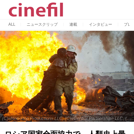
ALL
ニュースクリップ
連載
インタビュー
プレ
(C)«Non-stop Production» LLC, (C)«Central Partnership» LLC, (C)«GPM KIT» LLC, 2020. All Rights Reserved.