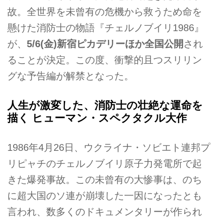
故。全世界を未曾有の危機から救うため命を
懸けた消防士の物語『チェルノブイリ1986』
が、
5/6(金)新宿ピカデリーほか全国公開
され
ることが決定。この度、衝撃的且つスリリン
グな予告編が解禁となった。
人生が激変した、消防士の壮絶な運命を
描く ヒューマン・スペクタクル大作
1986年4月26日、ウクライナ・ソビエト連邦プ
リピャチのチェルノブイリ原子力発電所で起
きた爆発事故。この未曾有の大惨事は、のち
に超大国のソ連が崩壊した一因になったとも
言われ、数多くのドキュメンタリーが作られ