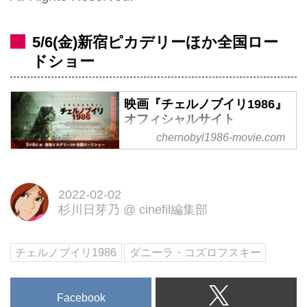
5/6(金)新宿ピカデリーほか全国ロー
ドショー
映画『チェルノブイリ1986』
オフィシャルサイト
chernobyl1986-movie.com
2022年5月6日(金)新宿ピカデリー
ほか全国ロードショー！｜1986
年4月26日、チェルノブイリ原子
2022-02-02
力発電所４号炉爆発―全世界を未
杉川日芽乃
@
cinefil編集部
曽有の危機から救うため、命を懸
けた一人の消防士がいた。
チェルノブイリ1986
ダニーラ・コズロフスキー
Facebook