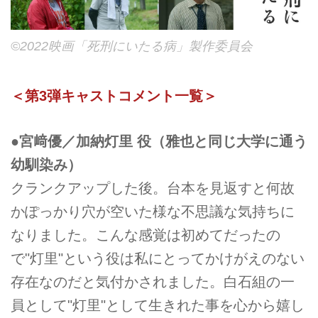
©2022映画「死刑にいたる病」製作委員会
＜第3弾キャストコメント一覧＞
●宮﨑優／加納灯里 役（雅也と同じ大学に通う
幼馴染み）
クランクアップした後。台本を見返すと何故
かぽっかり穴が空いた様な不思議な気持ちに
なりました。こんな感覚は初めてだったの
で"灯里"という役は私にとってかけがえのない
存在なのだと気付かされました。白石組の一
員として"灯里"として生きれた事を心から嬉し