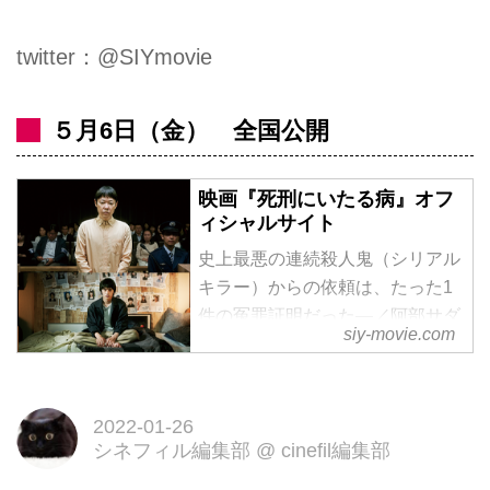
twitter：@SIYmovie
５月6日（金） 全国公開
映画『死刑にいたる病』オフ
ィシャルサイト
史上最悪の連続殺人鬼（シリアル
キラー）からの依頼は、たった1
件の冤罪証明だった―／阿部サダ
siy-movie.com
ヲ 岡田健史／監督：白石和彌／
脚本：高田亮
2022-01-26
シネフィル編集部
@
cinefil編集部