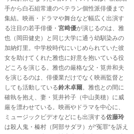
手から白石組常連のベテラン個性派俳優まで
集結。映画・ドラマや舞台など幅広く出演す
る注目の若手俳優・
宮﨑優
が演じるのは、雅
也（岡田健史）と同じ大学に通う幼馴染みの
加納灯里。中学校時代にいじめられていた彼
女を助けてくれた雅也に好意を抱いている役
どころを演じる。雅也の厳格な父・筧井和夫
を演じるのは、俳優業だけでなく映画監督と
しても活動している
鈴木卓爾
。雅也との間に
確執を抱え、妻・筧井衿子（中山美穂）に威
厳を漂わせている。映画やドラマを中心に、
ミュージックビデオなどにも出演する
佐藤玲
は殺人鬼・榛村（阿部サダヲ）が“冤罪”を訴え