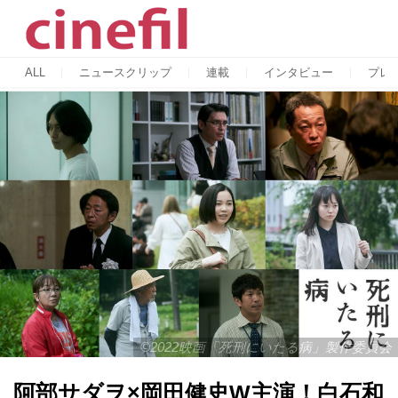
ALL
ニュースクリップ
連載
インタビュー
プレ
©2022映画「死刑にいたる病」製作委員会
阿部サダヲ×岡田健史W主演！白石和