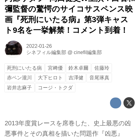
彌監督の驚愕のサイコサスペンス映
画『死刑にいたる病』第3弾キャス
ト9名を一挙解禁！コメント到着！
2022-01-26
シネフィル編集部
@
cinefil編集部
死刑にいたる病
宮﨑優
鈴木卓爾
佐藤玲
赤ペン瀧川
大下ヒロト
吉澤健
音尾琢真
岩井志麻子
コージ・トクダ
2013年度賞レースを席巻した、史上最悪の凶
悪事件とその真相を描いた問題作『凶悪』