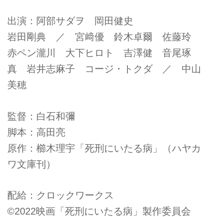
出演：阿部サダヲ 岡田健史
岩田剛典 ／ 宮﨑優 鈴木卓爾 佐藤玲
赤ペン瀧川 大下ヒロト 吉澤健 音尾琢
真 岩井志麻子 コージ・トクダ ／ 中山
美穂
監督：白石和彌
脚本：高田亮
原作：櫛木理宇「死刑にいたる病」（ハヤカ
ワ文庫刊）
配給：クロックワークス
©2022映画「死刑にいたる病」製作委員会