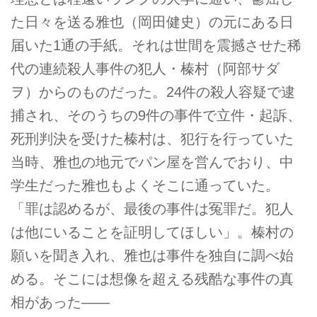
た日々を送る雅也（岡田健史）の元にある日
届いた1通の手紙。それは世間を震撼させた稀
代の連続殺人事件の犯人・榛村（阿部サダ
ヲ）からのものだった。24件の殺人容疑で逮
捕され、そのうちの9件の事件で立件・起訴、
死刑判決を受けた榛村は、犯行を行っていた
当時、雅也の地元でパン屋を営んでおり、中
学生だった雅也もよくそこに通っていた。
「罪は認めるが、最後の事件は冤罪だ。犯人
は他にいることを証明してほしい」。榛村の
願いを聞き入れ、雅也は事件を独自に調べ始
める。そこには想像を超える残酷な事件の真
相があった――