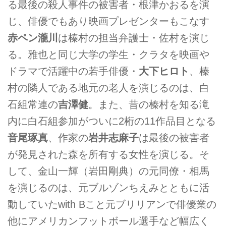
る最後の殺人事件の被害者・根津かおるを演
じ、俳優でもあり映画プレゼンターもこなす
赤ペン瀧川
は榛村の担当弁護士・佐村を演じ
る。雅也と同じ大学の学生・クラタを映画や
ドラマで活躍中の若手俳優・
大下ヒロト
、榛
村の隣人である地元の老人を演じるのは、白
石組常連の
吉澤健
。また、昔の榛村を知る滝
内に白石組参加がついに2桁の11作品目となる
音尾琢真
、作家の
岩井志麻子
は最後の被害者
が発見された森を所有する女性を演じる。そ
して、金山一輝（岩田剛典）の元同僚・相馬
を演じるのは、元ブルゾンちえみとともに活
動していたwith Bこと元ブリリアンで俳優業の
他にアメリカンフットボール選手など幅広く