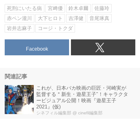
死刑にいたる病
宮﨑優
鈴木卓爾
佐藤玲
赤ペン瀧川
大下ヒロト
吉澤健
音尾琢真
岩井志麻子
コージ・トクダ
Facebook
関連記事
これが、日本バカ映画の巨匠・河崎実が
監督する＂新生・遊星王子"！キャラクタ
ービジュアル公開！映画『遊星王子
2021』(仮)
シネフィル編集部
@ cinefil編集部