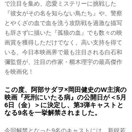
で注目を集め、恋愛ミステリーに挑戦した
『彼女がその名を知らない鳥たち』や、警察
とやくざの血で血を洗う攻防戦を過激な描写
も辞さずに描いた『孤狼の血』でも数々の映
画賞を獲得しただけでなく、高い支持を得て
いる、今日本映画界で最も注目される白石和
彌監督が、注目の作家・櫛木理宇の最高傑作
を映画化！
この度、阿部サダヲ×岡田健史のW主演の
映画『死刑にいたる病』の公開日が＜5月
6日（金）＞に決定し、第3弾キャストと
なる9名を一挙解禁されました。
今回解禁となった9名のキャストには、新鋭若