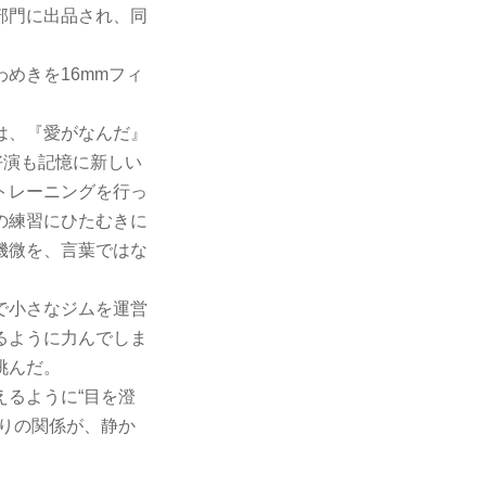
部門に出品され、同
めきを16mmフィ
は、『愛がなんだ』
好演も記憶に新しい
トレーニングを行っ
の練習にひたむきに
機微を、言葉ではな
で小さなジムを運営
るように力んでしま
挑んだ。
るように“目を澄
りの関係が、静か