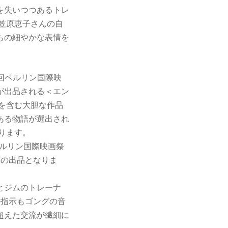
を失いつつあるトレ
笠原恵子さんの自
ちの細やかな表情を
2回ベルリン国際映
が出品される＜エン
を含む大胆な作品
ある物語が選出され
ります。
ベルリン国際映画祭
への出品となりま
とジムのトレーナ
の指示もゴングの音
超えた交流が繊細に