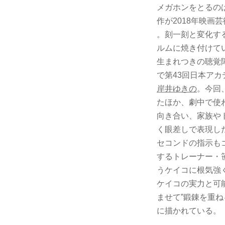
メガホンをとるの
作が2018年映画
。刻一刻と変化す
ルムに焼き付けて
生まれつきの聴覚
で第43回日本ア
岸井ゆきの
。今回
たほか、劇中で使
向き合い、家族や
く眼差しで表現し
セコンドの指示も
するトレーナー・
うケイコに根気強
ケイコの実力と可
ませて”鍛錬を重
に描かれている。