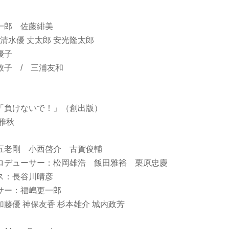
一郎 佐藤緋美
 清水優 丈太郎 安光隆太郎
優子
敦子 / 三浦友和
「負けないで！」（創出版）
雅秋
五老剛 小西啓介 古賀俊輔
ロデューサー：松岡雄浩 飯田雅裕 栗原忠慶
ース：長谷川晴彦
サー：福嶋更一郎
藤優 神保友香 杉本雄介 城内政芳