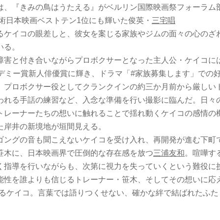
は、『きみの鳥はうたえる』がベルリン国際映画祭フォーラム
芸術日本映画ベストテン1位にも輝いた俊英・
三宅唱
るケイコの眼差しと、彼女を案じる家族やジムの面々の心のざわ
いる。
障害と付き合いながらプロボクサーとなった主人公・ケイコに
カデミー賞新人俳優賞に輝き、ドラマ「#家族募集します」での
、プロボクサー役としてクランクインの約三か月前から厳しい
われる手話の練習など、入念な準備を行い撮影に臨んだ。日々
トレーナーたちの想いに触れることで揺れ動くケイコの感情の
た岸井の新境地が垣間見える。
ゴングの音も聞こえないケイコを受け入れ、再開発が進む下町
笹木に、日本映画界で圧倒的な存在感を放つ
三浦友和
。喧嘩す
く指導を行いながらも、次第に視力を失っていくという難役に
能性を誰よりも信じるトレーナー・笹木、そしてその想いに応え
ねるケイコ。言葉では語りつくせない、確かな絆で結ばれたふた