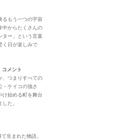
映るもう一つの宇宙
作中からたくさんの
ンター」という言葉
驚く日が楽しみで
 コメント
か、つまりすべての
公・ケイコの強さ
やけ始める町を舞台
ました。
得て生まれた物語。