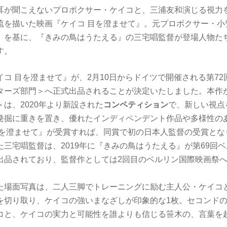
耳が聞こえないプロボクサー・ケイコと、三浦友和演じる視力
流を描いた映画『ケイコ 目を澄ませて』。元プロボクサー・小
」を基に、『きみの鳥はうたえる』の三宅唱監督が登場人物た
す。
コ 目を澄ませて』が、2月10日からドイツで開催される第7
ターズ部門＞へ正式出品されることが決定いたしました。本作
は、2020年より新設された
コンペティション
で、新しい視点
発掘に重きを置き、優れたインディペンデント作品や多様性の
目を澄ませて』が受賞すれば、同賞で初の日本人監督の受賞とな
三宅唱監督は、2019年に『きみの鳥はうたえる』が第69回
出品されており、監督作としては2回目のベルリン国際映画祭
た場面写真は、二人三脚でトレーニングに励む主人公・ケイコ
を切り取り、ケイコの強いまなざしが印象的な1枚。セコンド
コと、ケイコの実力と可能性を誰よりも信じる笹木の、言葉を