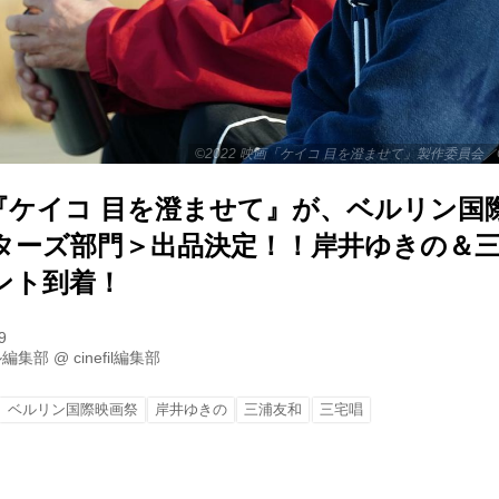
©2022 映画「ケイコ 目を澄ませて」製作委員会／COM
『ケイコ 目を澄ませて』が、ベルリン国際
ターズ部門＞出品決定！！岸井ゆきの＆
ント到着！
9
ル編集部
@
cinefil編集部
ベルリン国際映画祭
岸井ゆきの
三浦友和
三宅唱