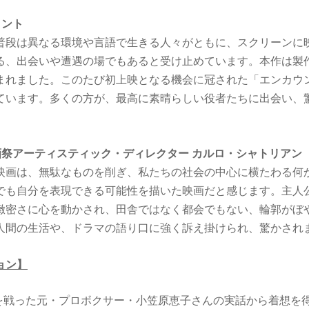
メント
普段は異なる環境や言語で生きる人々がともに、スクリーンに
る、出会いや遭遇の場でもあると受け止めています。本作は製
まれました。このたび初上映となる機会に冠された「エンカウ
ています。多くの方が、最高に素晴らしい役者たちに出会い、
画祭アーティスティック・ディレクター カルロ・シャトリアン
映画は、無駄なものを削ぎ、私たちの社会の中心に横たわる何
でも自分を表現できる可能性を描いた映画だと感じます。主人
緻密さに心を動かされ、田舎ではなく都会でもない、輪郭がぼ
人間の生活や、ドラマの語り口に強く訴え掛けられ、驚かされ
ョン】
4戦を戦った元・プロボクサー・小笠原恵子さんの実話から着想を