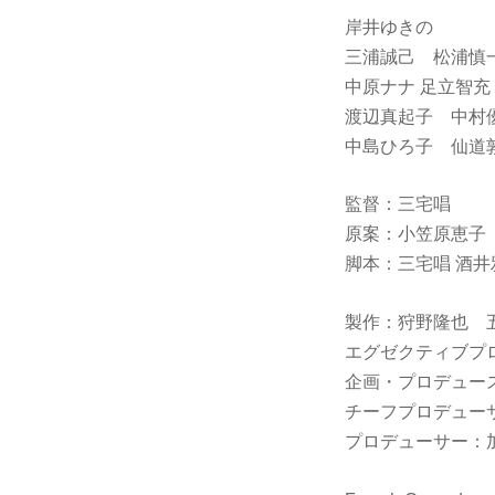
岸井ゆきの
三浦誠己 松浦慎
中原ナナ 足立智充
渡辺真起子 中村
中島ひろ子 仙道
監督：三宅唱
原案：小笠原恵子
脚本：三宅唱 酒井
製作：狩野隆也 
エグゼクティブプ
企画・プロデュ
チーフプロデュー
プロデューサー：加