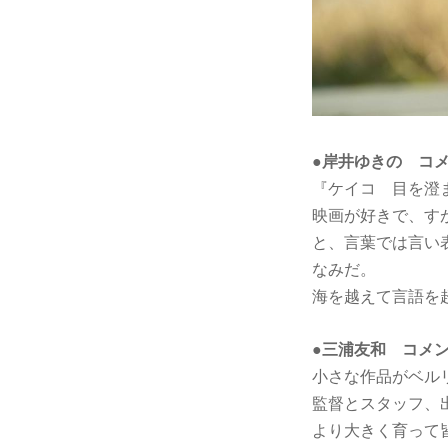
●岸井ゆきの コ
『ケイコ 目を澄
映画が好きで、す
と、言葉では言い
なみだ。
海を越えて言語を
●三浦友和 コメ
小さな作品がベル
監督とスタッフ、
より大きく育って