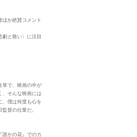
督ほか絶賛コメント
悲劇と救い〉に注目
仕草で、映画の中が
く、そんな映画には
に、僕は何度も心を
田監督の仕業だ。
『誰かの花』でのカ