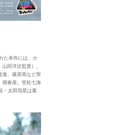
された本作には、カ
』⼭⽥洋次監督）、
⿓進、篠原篤など実
、堀春菜、笠松七海
役・太⽥琉星は素