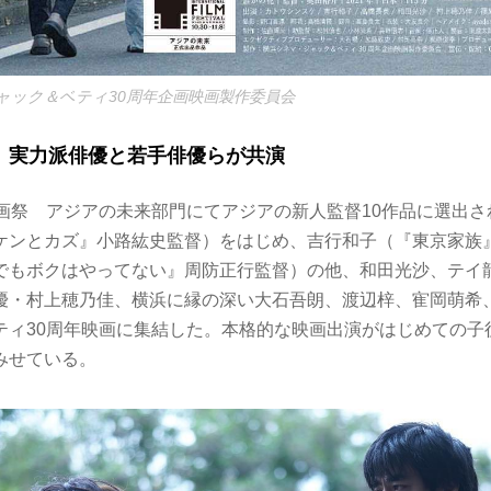
ャック＆ベティ30周年企画映画製作委員会
、実力派俳優と若手俳優らが共演
映画祭 アジアの未来部門にてアジアの新人監督10作品に選出
ケンとカズ』⼩路紘史監督）をはじめ、吉⾏和⼦（『東京家族
でもボクはやってない』周防正⾏監督）の他、和⽥光沙、テイ
優・村上穂乃佳、横浜に縁の深い⼤⽯吾朗、渡辺梓、寉岡萌希
ティ30周年映画に集結した。本格的な映画出演がはじめての⼦
みせている。