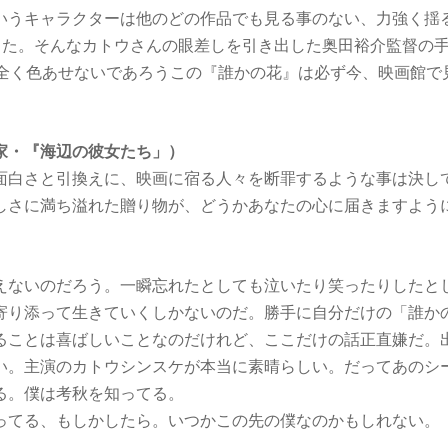
いうキャラクターは他のどの作品でも見る事のない、力強く揺
でした。そんなカトウさんの眼差しを引き出した奥田裕介監督の
も全く色あせないであろうこの『誰かの花』は必ず今、映画館で
家・『海辺の彼女たち」）
面白さと引換えに、映画に宿る人々を断罪するような事は決し
しさに満ち溢れた贈り物が、どうかあなたの心に届きますよう
）
えないのだろう。一瞬忘れたとしても泣いたり笑ったりしたと
寄り添って生きていくしかないのだ。勝手に自分だけの「誰か
ることは喜ばしいことなのだけれど、ここだけの話正直嫌だ。
い。主演のカトウシンスケが本当に素晴らしい。だってあのシ
る。僕は考秋を知ってる。
ってる、もしかしたら。いつかこの先の僕なのかもしれない。