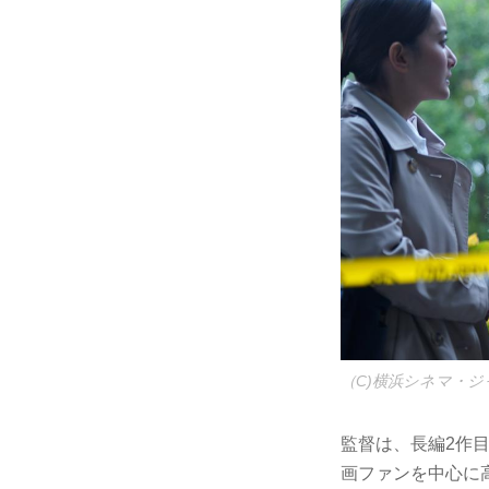
（C)横浜シネマ・ジ
監督は、長編2作
画ファンを中心に