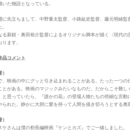
描いた物語となっている。
開に先立ちまして、中野量太監督、小路紘史監督、藤元明緒監
た。
なる新鋭・奥田裕介監督によるオリジナル脚本が描く〈現代の
おります。
作品コメント
督）
で、映画の中にグッと引き込まれることがある。たった一つの
ことがある。映画のマジックみたいなものだ。だからこそ難し
。と思っていたら、『誰かの花』の登場人物たちの些細な言動
やられた。静かに大胆に愛を持って人間を描き切ろうとする奥
督）
スケさんは僕の初長編映画『ケンとカズ』でご一緒しました。