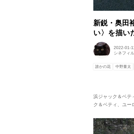
新鋭・奥田
い〉を描い
2022-01-1
シネフィ
誰かの花
中野量太
浜ジャック＆ベテ
ク＆ベティ、ユー