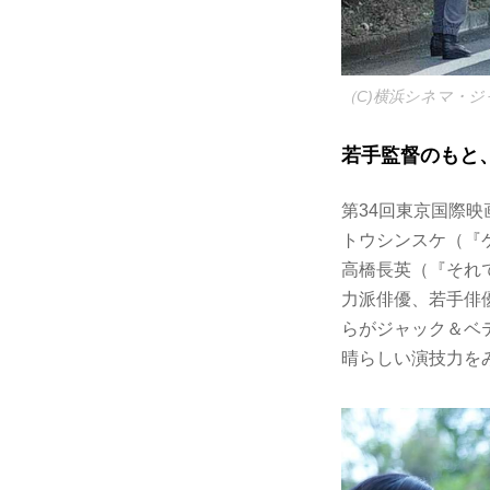
（C)横浜シネマ・ジ
若手監督のもと
第34回東京国際
トウシンスケ（『
⾼橋⻑英（『それ
⼒派俳優、若⼿俳
らがジャック＆ベ
晴らしい演技⼒を