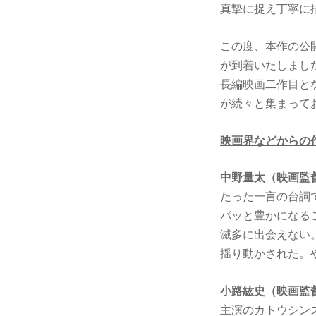
真摯に捉え丁寧に
この度、本作の公
が到着いたしまし
長編映画二作目と
が続々と集まって
映画界などからの
中野量太（映画監
たった一言の台詞
パッと豊かになる
滅多に出会えない
揺り動かされた。
小路紘史（映画監
主演のカトウシン