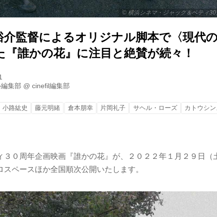
©︎ 横浜シネマ・ジャック＆ベティ3
裕介監督によるオリジナル脚本で〈現代
た『誰かの花』に注目と絶賛が続々！
1
ル編集部
@
cinefil編集部
小路紘史
藤元明緒
倉本朋幸
片岡礼子
サヘル・ローズ
カトウシン
ィ３０周年企画映画『誰かの花』が、２０２２年１月２９日（
ロスペースほか全国順次公開いたします。