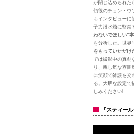
が閉じ込められた
領役のチョン・ウ
もインタビューに
子力潜水艦に監禁
わないでほしい”
を分析した。世界
をもっていただけ
では撮影中の真剣
り、親し気な雰囲
に笑顔で雑談を交
る。大胆な設定で
しみください!
『スティール