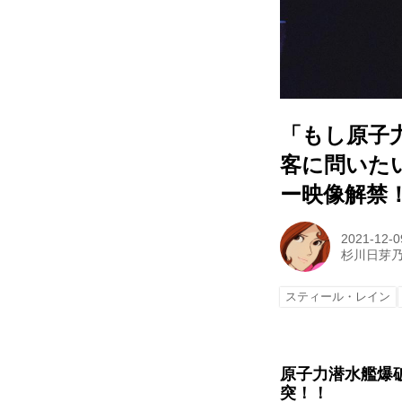
「もし原子
客に問いた
ー映像解禁
2021-12-0
杉川日芽
スティール・レイン
原子力潜水艦爆破
突！！