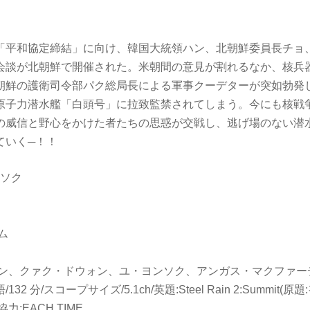
「平和協定締結」に向け、韓国大統領ハン、北朝鮮委員長チョ
会談が北朝鮮で開催された。米朝間の意見が割れるなか、核兵
朝鮮の護衛司令部パク総局長による軍事クーデターが突如勃発
原子力潜水艦「白頭号」に拉致監禁されてしまう。今にも核戦
の威信と野心をかけた者たちの思惑が交戦し、逃げ場のない潜
ていく─！！
ウソク
ム
ソン、クァク・ドウォン、ユ・ヨンソク、アンガス・マクファー
/132 分/スコープサイズ/5.1ch/英題:Steel Rain 2:Summit(原
:EACH TIME