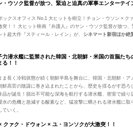
ン・ウソク監督が放つ、緊迫と迫真の軍事エンターテイ
ボックスオフィス No.1 大ヒットを樹立！チョン・ウソン × ク
激突！！ 大ヒット映画『弁護人』のヤン・ウソク監督が放つ、
ント超大作『スティール・レイン』が、
シネマート新宿ほか絶
子力潜水艦に監禁された韓国・北朝鮮・米国の首脳たち
まる！！
まま長く冷戦状態が続く朝鮮半島を舞台に、韓国・北朝鮮・ア
朝鮮高官の陰謀に巻き込まれたことから、歴史を揺るがす恐ろ
作品が誕生！脱出不可能な深海を航行する潜水艦、密室で繰り
浸水の危機と急減する酸素など、猛攻撃に晒される潜水艦に取
していく。
× クァク・ドウォン × ユ・ヨンソクが大激突！！