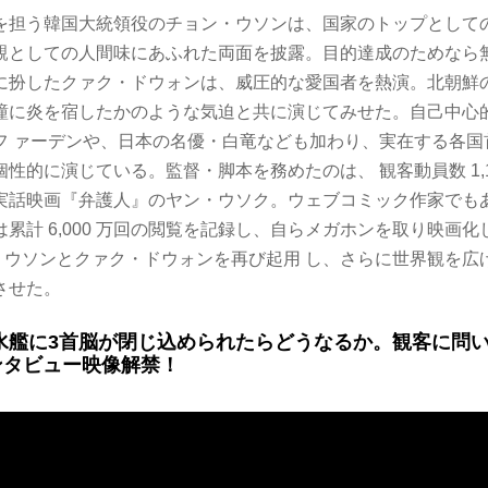
を担う韓国大統領役のチョン・ウソンは、国家のトップとして
親としての人間味にあふれた両面を披露。目的達成のためなら
に扮したクァク・ドウォンは、威圧的な愛国者を熱演。北朝鮮
瞳に炎を宿したかのような気迫と共に演じてみせた。自己中心
フ ァーデンや、日本の名優・白竜なども加わり、実在する各国
性的に演じている。監督・脚本を務めたのは、 観客動員数 1,1
実話映画『弁護人』のヤン・ウソク。ウェブコミック作家でも
累計 6,000 万回の閲覧を記録し、自らメガホンを取り映画
ン・ウソンとクァク・ドウォンを再び起用 し、さらに世界観を
させた。
水艦に3首脳が閉じ込められたらどうなるか。観客に問
ンタビュー映像解禁！