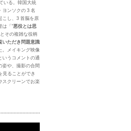
ている。韓国大統
ンソクの 3 名
こし、3 首脳を原
は「”
悪役とは思
とその複雑な役柄
覧いただき問題意識
た。メイキング映像
というコメントの通
の姿や、撮影の合間
を見ることができ
ひスクリーンでお楽