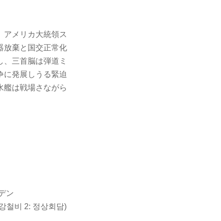
、アメリカ大統領ス
器放棄と国交正常化
し、三首脳は弾道ミ
争に発展しうる緊迫
水艦は戦場さながら
デン
題:강철비 2: 정상회담)