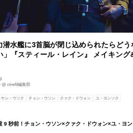
力潜水艦に3首脳が閉じ込められたらどう
い」『スティール・レイン』 メイキング
！
9
乃
@
cinefil編集部
ヤン・ウソク
チョン・ウソン
クァク・ドウォン
ユ・ヨンソク
 9 秒前！チョン・ウソン×クァク・ドウォン×ユ・ヨ