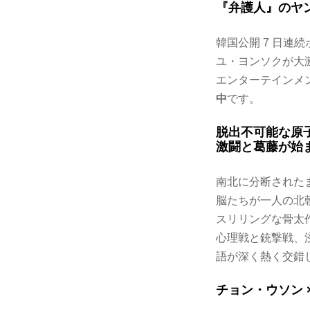
『弁護人』のヤ
韓国公開 7 日連続
ユ・ヨンソクが大
エンターテインメ
中
です。
脱出不可能な原
激闘と葛藤が始
南北に分断された
脳たちが一人の北
スリリングな骨太
心理戦と銃撃戦、
語が深く熱く交錯
チョン・ウソン 