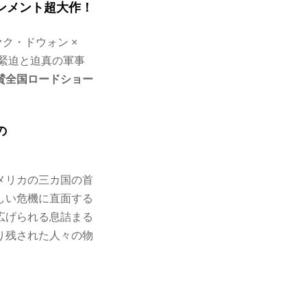
ンメント超大作！
ァク・ドウォン ×
緊迫と迫真の軍事
賛全国ロードショー
の
メリカの三カ国の首
しい危機に直面する
広げられる息詰まる
り残された人々の物