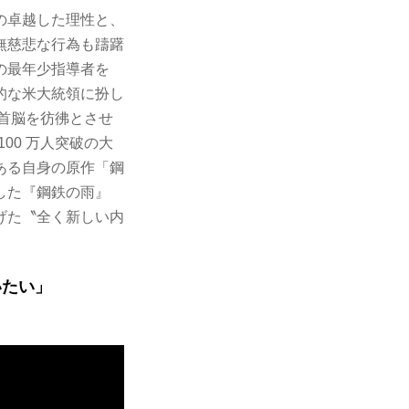
の卓越した理性と、
無慈悲な行為も躊躇
の最年少指導者を
的な米大統領に扮し
首脳を彷彿とさせ
00 万人突破の大
ある自身の原作「鋼
化した『鋼鉄の雨』
広げた〝全く新しい内
いたい」