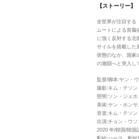
【ストーリー】
全世界が注目する
ムートによる首脳
に強く反対する北
サイルを搭載した
状態のなか、国家
の激闘へと突入し
監督/脚本:ヤン・
撮影:キム・テソン
照明:ソン・ジェホ
美術:ヤン・ホンサ
音楽:キム・テソン
出演:チョン・ウ
2020 年/韓国/韓国語
配給:ハーク、配給協力