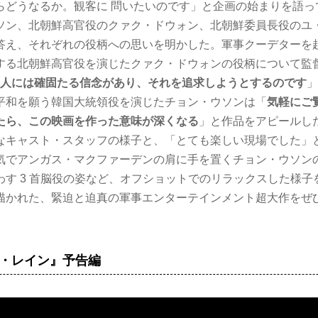
らどうなるか。観客に 問いたいのです」と企画の始まりを語っ
ソン、北朝鮮高官役のクァク・ドウォン、北朝鮮委員長役のユ・ヨ
答え、それぞれの役柄への思いを明かした。軍事クーデターを起
する北朝鮮高官役を演じたクァク・ドウォンの役柄について監督
本人には確固たる信念があり、それを追求しようとするのです
」
平和を願う韓国大統領役を演じたチョン・ウソンは「
気軽にご
たら、この映画を作った意味が深くなる
」と作品をアピールし
なキャスト・スタッフの様子と、「とても楽しい現場でした」
気でアンガス・マクファーデンの肩に手を置くチョン・ウソン
わす 3 首脳役の姿など、オフショットでのリラックスした様子
描かれた、緊迫と迫真の軍事エンターテインメント超大作をぜ
・レイン』予告編