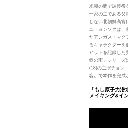
米朝の間で調停役
一家の主である父
しない北朝鮮高官
ユ・ヨンソクは、
たアンガス・マク
るキャラクターを個
ヒットを記録した
鉄の雨」シリーズは
(18)の主演チョ
容〟で本作を完成
「もし原子力潜
メイキング&イ