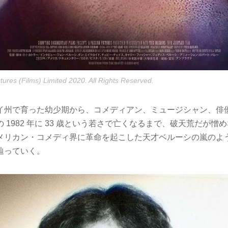
tures (Films) Limited 2020. All Rights Reserved.
イ州で育った幼少期から、コメディアン、ミュージシャン、俳
 1982 年に 33 歳という若さで亡くなるまで、破天荒だが憎
メリカン・コメディ界に革命を起こした天才ベルーシの嵐のよ
辿っていく。