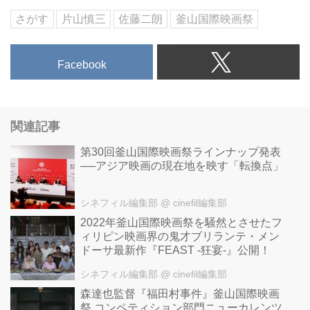
さがす
片山慎三
佐藤二朗
釜山国際映画祭
Facebook
関連記事
第30回釜山国際映画祭ラインナップ発表
──アジア映画の現在地を映す「転換点」
シネフィル編集部
@ cinefil編集部
2022年釜山国際映画祭を騒然とさせたフ
ィリピン映画界の鬼才ブリランテ・メン
ドーサ最新作『FEAST -狂宴-』公開！
シネフィル編集部
@ cinefil編集部
森達也監督『福田村事件』釜山国際映画
祭 コンペティション部門ニューカレンツ