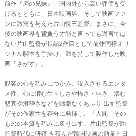
前作『岬の兄妹』。国内外から高い評価を受
けるとともに、日本映画界、そして映画ファ
ンに激震を与えた片山慎三監督。まさに、今
後の映画界を背負う才能と言っても過言では
ない片山監督が長編2作目として前作同様オリ
ジナル脚本を手掛け、満を持して製作した映
画『さがす』。
観客の心を巧みにつかみ、没入させるエンタ
メ性、心に潜む生々しさや怖さ・弱さ、滲む
悲哀や滑稽さなどを躊躇なくあぶり 出す監督
がその作家性を存分に発揮し、「人間」その
ものの本質を巧みに炙り出す。片山監督が助
監督時代に研鑽 を積んだ韓国映画の熱量と日