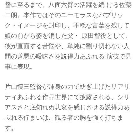
督に至るまで、八面六臂の活躍を続 ける佐藤
二朗。本作ではそのユーモラスなパブリッ
ク・イメージを封印し、不穏な言葉を残して
娘の前から姿を消した父・ 原田智役として、
彼が直面する苦悩や、単純に割り切れない人
間の善悪の曖昧さを説得力あふれる 演技で見
事に表現。
片山慎三監督が渾身の力で紡ぎ上げたリアリ
ティあふれる作品世界にて披露される、シリ
アスさと底知れぬ悲哀を感じさせる説得力あ
ふれる佇まいは、観る者の胸を強く打ちま
す。