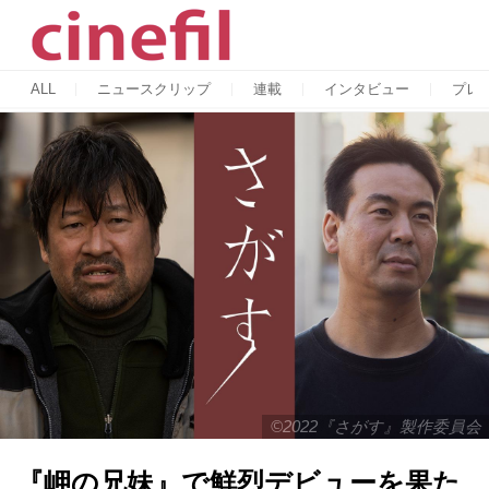
ALL
ニュースクリップ
連載
インタビュー
プレ
©2022『さがす』製作委員会
『岬の兄妹』で鮮烈デビューを果た