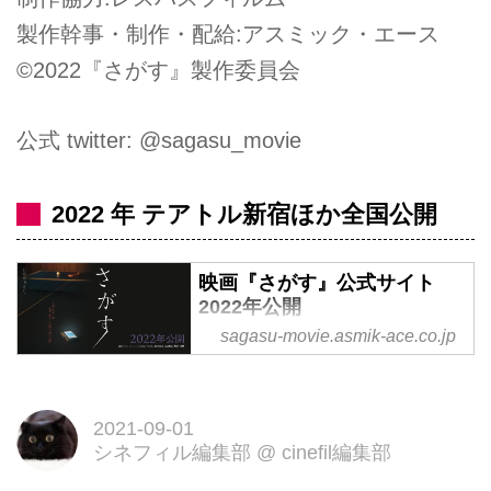
製作幹事・制作・配給:アスミック・エース
©2022『さがす』製作委員会
公式 twitter: @sagasu_movie
2022 年 テアトル新宿ほか全国公開
映画『さがす』公式サイト
2022年公開
sagasu-movie.asmik-ace.co.jp
日常が消えた。——異才・片山慎
三監督が世界に放つ、唯一無二の
衝撃作。主演：佐藤二朗 監督・
2021-09-01
脚本：片山慎三（『岬の兄妹』）
シネフィル編集部
@
cinefil編集部