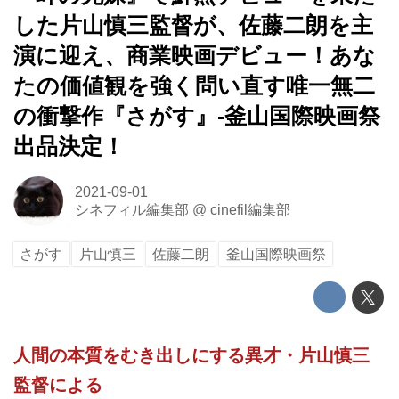
した片山慎三監督が、佐藤二朗を主
演に迎え、商業映画デビュー！あな
たの価値観を強く問い直す唯一無二
の衝撃作『さがす』-釜山国際映画祭
出品決定！
2021-09-01
シネフィル編集部
@
cinefil編集部
さがす
片山慎三
佐藤二朗
釜山国際映画祭
人間の本質をむき出しにする異才・片山慎三
監督による