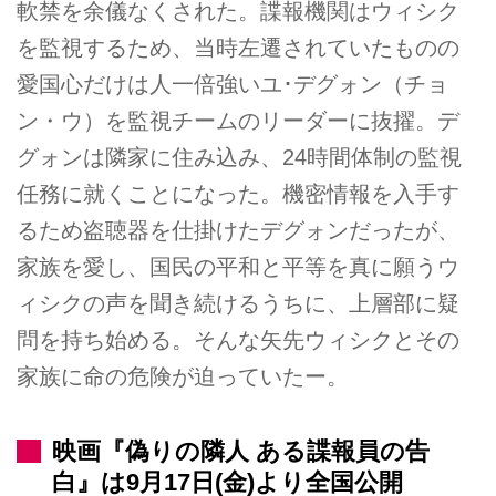
軟禁を余儀なくされた。諜報機関はウィシク
を監視するため、当時左遷されていたものの
愛国心だけは人一倍強いユ･デグォン（チョ
ン・ウ）を監視チームのリーダーに抜擢。デ
グォンは隣家に住み込み、24時間体制の監視
任務に就くことになった。機密情報を入手す
るため盗聴器を仕掛けたデグォンだったが、
家族を愛し、国民の平和と平等を真に願うウ
ィシクの声を聞き続けるうちに、上層部に疑
問を持ち始める。そんな矢先ウィシクとその
家族に命の危険が迫っていたー。
映画『偽りの隣人 ある諜報員の告
白』は9月17日(金)より全国公開