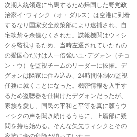
次期大統領選に出馬するため帰国した野党政
治家イ･ウィシク（オ・ダルス）は空港に到着
するなり国家安全政策部により逮捕され、自
宅軟禁を余儀なくされた。諜報機関はウィシ
クを監視するため、当時左遷されていたもの
の愛国心だけは人一倍強いユ･デグォン（チョ
ン・ウ）を監視チームのリーダーに抜擢。デ
グォンは隣家に住み込み、24時間体制の監視
任務に就くことになった。機密情報を入手す
るため盗聴器を仕掛けたデグォンだったが、
家族を愛し、国民の平和と平等を真に願うウ
ィシクの声を聞き続けるうちに、上層部に疑
問を持ち始める。そんな矢先ウィシクとその
家族に命の危険が迫っていたー。