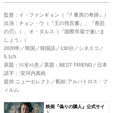
監督：イ・ファンギョン（『7 番房の奇跡』）
出演：チョン・ウ（『王の預言書』、『善惡
の刃』）、オ・ダルス（『国際市場で逢いま
しょう』）
2020年／韓国／韓国語／130分／シネスコ／
5.1ch
原題：이웃사촌／英題：BEST FRIEND／日本
語字：:安河内真純
提供:ニューセレクト／配給:アルバトロス・フ
ィルム
映画『偽りの隣人』公式サイ
ト