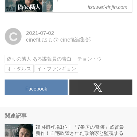
itsuwari-rinjin.com
韓国初登場1位！『7番房の奇跡』
監督最新作！1985年、軍事政権
下の韓国。民主化を求め自宅軟禁
C
2021-07-02
された政治家と監視する諜報員
cinefil.asia
@
cinefil編集部
国家を揺るがせた男たちの”正
義”を描く社会派ヒューマンサス
ペンス 9月17日（金）よりシネ
偽りの隣人 ある諜報員の告白
チョン・ウ
マート新宿ほか全国公開！
オ・ダルス
イ・ファンギョン
Facebook
関連記事
韓国初登場1位！「7番房の奇跡」監督最
新作！自宅軟禁された政治家と監視する