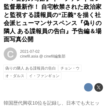
監督最新作！ 自宅軟禁された政治家
と監視する諜報員の“正義”を描く社
会派ヒューマンサスペンス『偽りの
隣人 ある諜報員の告白』予告編＆場
面写真公開
C
2021-07-02
cinefil.asia
@
cinefil編集部
偽りの隣人 ある諜報員の告白
チョン・ウ
オ・ダルス
イ・ファンギョン
韓国歴代興収10位を記録し、日本でも大ヒッ