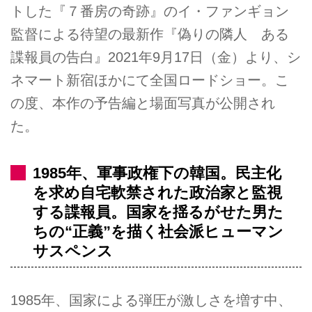
トした『７番房の奇跡』のイ・ファンギョン
監督による待望の最新作『偽りの隣人 ある
諜報員の告白』2021年9月17日（金）より、シ
ネマート新宿ほかにて全国ロードショー。こ
の度、本作の予告編と場面写真が公開され
た。
1985年、軍事政権下の韓国。民主化
を求め自宅軟禁された政治家と監視
する諜報員。国家を揺るがせた男た
ちの“正義”を描く社会派ヒューマン
サスペンス
1985年、国家による弾圧が激しさを増す中、