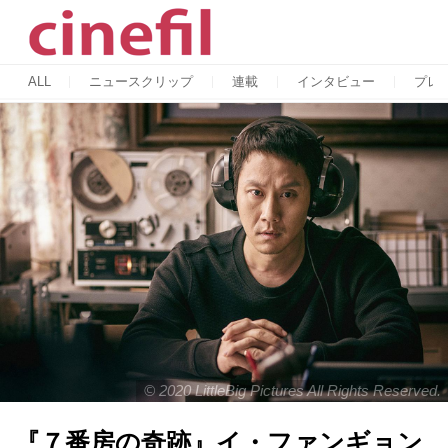
ALL
ニュースクリップ
連載
インタビュー
プレ
© 2020 LittleBig Pictures All Rights Reserved.
『７番房の奇跡』イ・ファンギョン