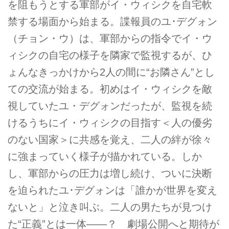
を阻もうとする軍部がイ・ウィシクを自宅軟
禁する場面から始まる。諜報員のユ･デグォン
（チョン・ウ）は、軍部からの指令でイ・ウ
ィシクの自宅の様子を隣家で監視するが、ひ
ょんなきっかけから2人の間に“お隣さん”とし
ての交流が始まる。初めはイ・ウィシクを敵
視していたユ・デグォンだったが、監視を続
けるうちにイ・ウィシクの目指す＜人の優劣
のない国家＞に共感を覚え、二人の絆が徐々
に強まっていく様子が描かれている。しか
し、軍部からの圧力は増し続け、ついに決断
を迫られたユ･デグォンは「誰かが世界を変え
ないと」と泣き叫ぶ。二人の男たちが見つけ
た“正義”とは一体――？ 劇場公開へと期待が