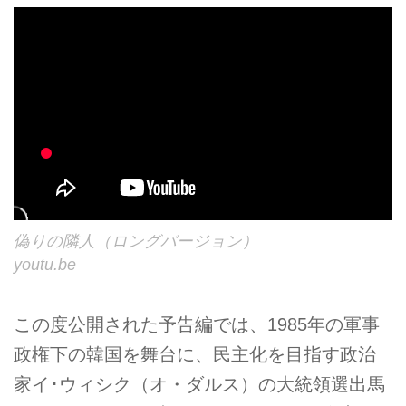
偽りの隣人（ロングバージョン）
youtu.be
この度公開された予告編では、1985年の軍事
政権下の韓国を舞台に、民主化を目指す政治
家イ･ウィシク（オ・ダルス）の大統領選出馬