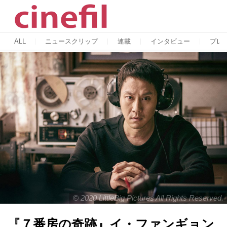
ALL
ニュースクリップ
連載
インタビュー
プレ
© 2020 LittleBig Pictures All Rights Reserved.
『７番房の奇跡』イ・ファンギョン