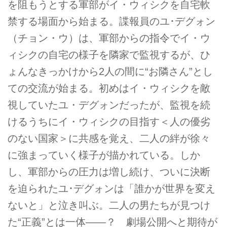
を阻もうとする軍部がイ・ウィシクを自宅軟
禁する場面から始まる。諜報員のユ･デグォン
（チョン・ウ）は、軍部からの指令でイ・ウ
ィシクの自宅の様子を隣家で監視するが、ひ
ょんなきっかけから2人の間に“お隣さん”とし
ての交流が始まる。初めはイ・ウィシクを敵
視していたユ・デグォンだったが、監視を続
けるうちにイ・ウィシクの目指す＜人の優劣
のない国家＞に共感を覚え、二人の絆が徐々
に強まっていく様子が描かれている。しか
し、軍部からの圧力は増し続け、ついに決断
を迫られたユ･デグォンは「誰かが世界を変え
ないと」と泣き叫ぶ。二人の男たちが見つけ
た“正義”とは一体――？ 劇場公開へと期待が