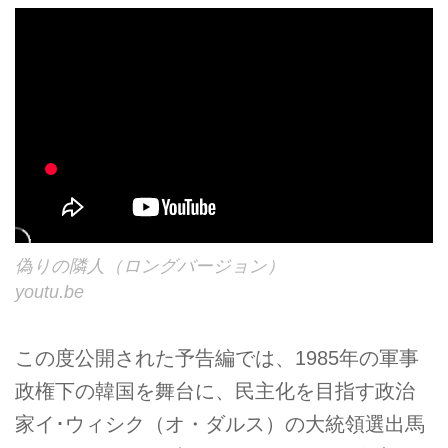
偽りの隣人（ロングバージョン）
youtu.be
この度公開された予告編では、1985年の軍事
政権下の韓国を舞台に、民主化を目指す政治
家イ･ウィシク（オ・ダルス）の大統領選出馬