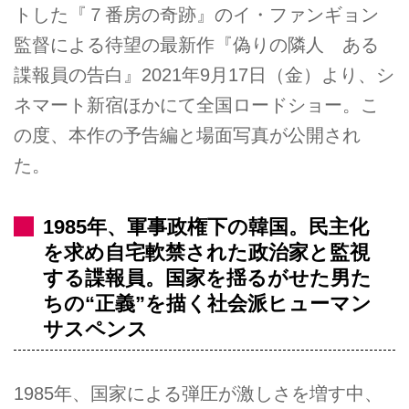
トした『７番房の奇跡』のイ・ファンギョン
監督による待望の最新作『偽りの隣人 ある
諜報員の告白』2021年9月17日（金）より、シ
ネマート新宿ほかにて全国ロードショー。こ
の度、本作の予告編と場面写真が公開され
た。
1985年、軍事政権下の韓国。民主化
を求め自宅軟禁された政治家と監視
する諜報員。国家を揺るがせた男た
ちの“正義”を描く社会派ヒューマン
サスペンス
1985年、国家による弾圧が激しさを増す中、