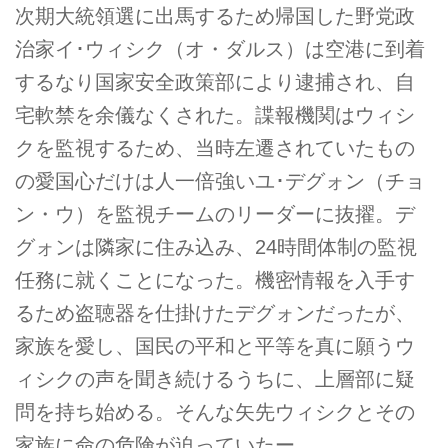
次期大統領選に出馬するため帰国した野党政
治家イ･ウィシク（オ・ダルス）は空港に到着
するなり国家安全政策部により逮捕され、自
宅軟禁を余儀なくされた。諜報機関はウィシ
クを監視するため、当時左遷されていたもの
の愛国心だけは人一倍強いユ･デグォン（チョ
ン・ウ）を監視チームのリーダーに抜擢。デ
グォンは隣家に住み込み、24時間体制の監視
任務に就くことになった。機密情報を入手す
るため盗聴器を仕掛けたデグォンだったが、
家族を愛し、国民の平和と平等を真に願うウ
ィシクの声を聞き続けるうちに、上層部に疑
問を持ち始める。そんな矢先ウィシクとその
家族に命の危険が迫っていたー。