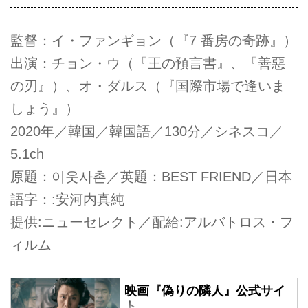
監督：イ・ファンギョン（『7 番房の奇跡』）
出演：チョン・ウ（『王の預言書』、『善惡
の刃』）、オ・ダルス（『国際市場で逢いま
しょう』）
2020年／韓国／韓国語／130分／シネスコ／
5.1ch
原題：이웃사촌／英題：BEST FRIEND／日本
語字：:安河内真純
提供:ニューセレクト／配給:アルバトロス・フ
ィルム
映画『偽りの隣人』公式サイ
ト