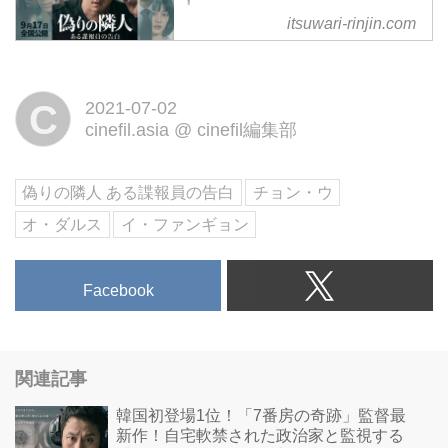
itsuwari-rinjin.com
韓国初登場1位！『7番房の奇跡』
監督最新作！1985年、軍事政権
下の韓国。民主化を求め自宅軟禁
C
2021-07-02
された政治家と監視する諜報員
cinefil.asia
@
cinefil編集部
国家を揺るがせた男たちの”正
義”を描く社会派ヒューマンサス
ペンス 9月17日（金）よりシネ
偽りの隣人 ある諜報員の告白
チョン・ウ
マート新宿ほか全国公開！
オ・ダルス
イ・ファンギョン
Facebook
関連記事
韓国初登場1位！「7番房の奇跡」監督最
新作！自宅軟禁された政治家と監視する