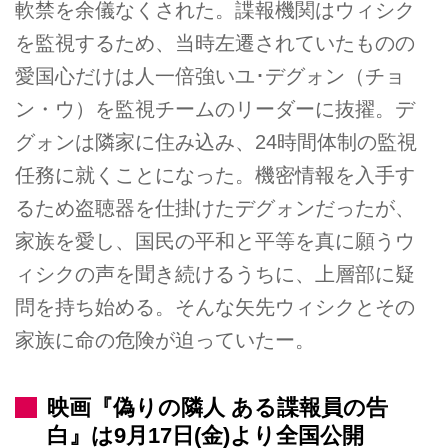
軟禁を余儀なくされた。諜報機関はウィシク
を監視するため、当時左遷されていたものの
愛国心だけは人一倍強いユ･デグォン（チョ
ン・ウ）を監視チームのリーダーに抜擢。デ
グォンは隣家に住み込み、24時間体制の監視
任務に就くことになった。機密情報を入手す
るため盗聴器を仕掛けたデグォンだったが、
家族を愛し、国民の平和と平等を真に願うウ
ィシクの声を聞き続けるうちに、上層部に疑
問を持ち始める。そんな矢先ウィシクとその
家族に命の危険が迫っていたー。
映画『偽りの隣人 ある諜報員の告
白』は9月17日(金)より全国公開