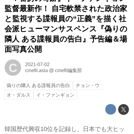
監督最新作！ 自宅軟禁された政治家
と監視する諜報員の“正義”を描く社
会派ヒューマンサスペンス『偽りの
隣人 ある諜報員の告白』予告編＆場
面写真公開
C
2021-07-02
cinefil.asia
@
cinefil編集部
偽りの隣人 ある諜報員の告白
チョン・ウ
オ・ダルス
イ・ファンギョン
韓国歴代興収10位を記録し、日本でも大ヒッ