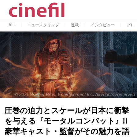
ALL
ニュースクリップ
連載
インタビュー
プレ
© 2021 Warner Bros. Entertainment Inc. All Rights Reserved
圧巻の迫力とスケールが日本に衝撃
を与える『モータルコンバット』!!
豪華キャスト・監督がその魅力を語