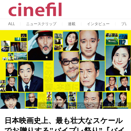
ALL
ニュースクリップ
連載
インタビュー
プレ
©2021「映画 バイプレイヤーズ」製作委員会
日本映画史上、最も壮大なスケール
でお贈りする‟バイプレ祭り”『バイ