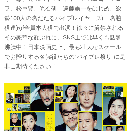
ヲ、松重豊、光石研、遠藤憲一をはじめ、総
勢100人の名だたるバイプレイヤーズ(＝名脇
役達)が全員本人役で出演！徐々に解禁される
その豪華な顔ぶれに、SNS上では早くも話題
沸騰中！日本映画史上、最も壮大なスケール
でお贈りする名脇役たちの‟バイプレ祭り“に是
非ご期待ください！