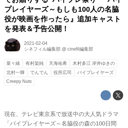
プレイヤーズ～もしも100人の名脇
役が映画を作ったら』追加キャスト
を発表＆予告公開！
2021-02-04
シネフィル編集部
@
cinefil編集部
菜々緒
有村架純
天海祐希
木村多江 岸井ゆきの
北村一輝
でんでん
役所広司
バイプレイヤーズ
Creepy Nuts
現在、テレビ東京系で放送中の大人気ドラマ
「バイプレイヤーズ～名脇役の森の100日間