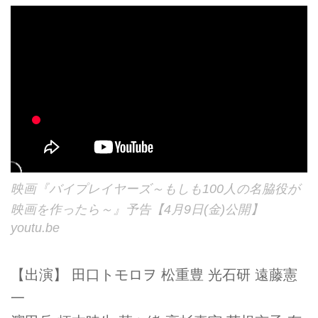
映画『バイプレイヤーズ～もしも100人の名脇役が
映画を作ったら～』予告【4月9日(金)公開】
youtu.be
【出演】 田口トモロヲ 松重豊 光石研 遠藤憲
一