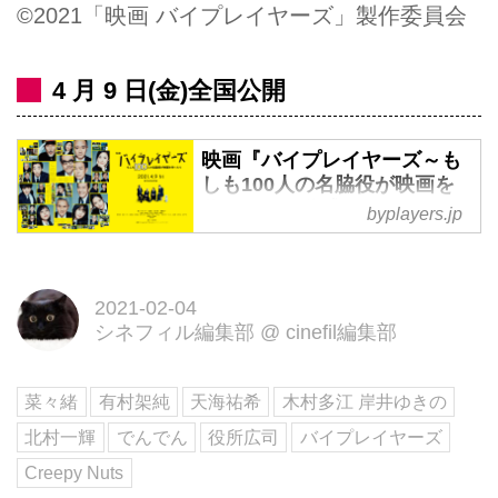
©2021「映画 バイプレイヤーズ」製作委員会
4 月 9 日(金)全国公開
映画『バイプレイヤーズ～も
しも100人の名脇役が映画を
作ったら』公式サイト
byplayers.jp
日本が誇る名脇役(バイプレイヤ
ーズ)100人が、本人役で大暴れ！
映画『バイプレイヤーズ～もしも
2021-02-04
シネフィル編集部
@
cinefil編集部
100人の名脇役が映画を作った
ら』2021年4月9日（金）ロード
ショー
菜々緒
有村架純
天海祐希
木村多江 岸井ゆきの
北村一輝
でんでん
役所広司
バイプレイヤーズ
Creepy Nuts