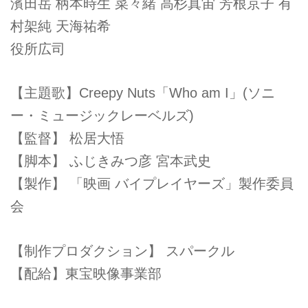
濱田岳 柄本時生 菜々緒 高杉真宙 芳根京子 有
村架純 天海祐希
役所広司
【主題歌】Creepy Nuts「Who am I」(ソニ
ー・ミュージックレーベルズ)
【監督】 松居大悟
【脚本】 ふじきみつ彦 宮本武史
【製作】 「映画 バイプレイヤーズ」製作委員
会
【制作プロダクション】 スパークル
【配給】東宝映像事業部