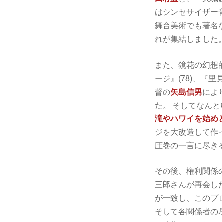
はシンセサイザー
舞台美術でも著名
れが集結しました
また、鏡花の幻想
ージ』(78)、『
督の
矢島信男
によ
た。 そしてなん
滝やハワイを始め
ジを大改造して作
圧巻の一言に尽き
その後、権利関係
三郎さんが再会し
が一致し、このプ
そして各関係者の