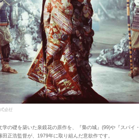
株式会社
学の礎を築いた泉鏡花の原作を、『梟の城』(99)や『スパイ・ゾ
篠田正浩監督が、1979年に取り組んだ意欲作です。