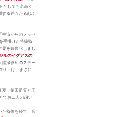
トとしても名高く
躍する錚々たる顔ぶ
『宇宙からのメッセ
品を手掛けた特撮監
世界を映像化しまし
ジルのイグアスの
大船撮影所のステー
作り上げ、まさに
昨夏、篠田監督と玉
とでお二人の想い
いた監修を経て、音