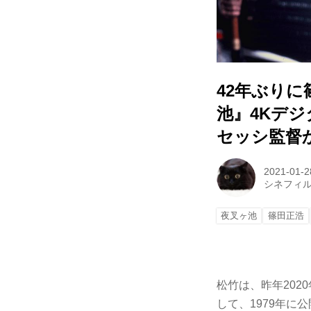
42年ぶり
池』4Kデ
セッシ監督
2021-01-2
シネフィ
夜叉ヶ池
篠田正浩
松竹は、昨年202
して、1979年に