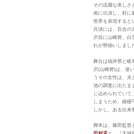
その流麗な美しさ
画に出演し、村に
世界を表現すると
共演には、百合の
沢役に山崎努、白
れが勢揃いしまし
舞台は福井県と岐
沢(山崎努)は、迷
うその女性は、夫
池の調査に出たま
じ込められていて
しまうため、鐘楼
しかし、ある出来
脚本は、篠田監督
田村孟
と、『天城越