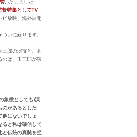
成
いたしました。
監督特集として
TV
レビ放映、海外展開
がついに蘇ります。
玉三郎の演技と、あ
るのは、玉三郎が演
の象徴としても)演
ものがあるとした
て他にないでしょ
なると私は確信して
化と伝統の真髄を捉