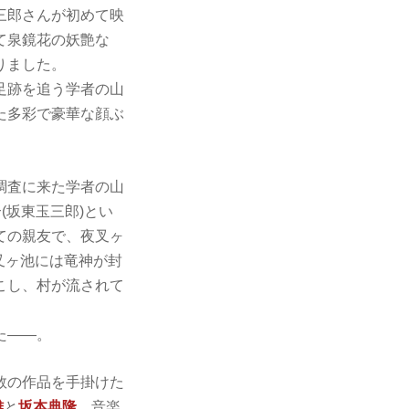
三郎さんが初めて映
て泉鏡花の妖艶な
りました。
足跡を追う学者の山
た多彩で豪華な顔ぶ
調査に来た学者の山
(坂東玉三郎)とい
ての親友で、夜叉ヶ
叉ヶ池には竜神が封
こし、村が流されて
た――。
数の作品を手掛けた
雄
と
坂本典隆
、音楽