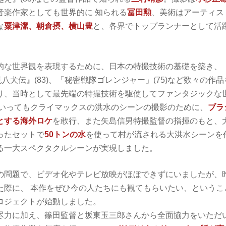
音楽作家としても世界的に 知られる
冨田勲
、美術はアーティス
な
粟津潔、朝倉摂、横山豊
と、各界でトップランナーとして活
。
的な世界観を表現するために、日本の特撮技術の基礎を築き、
里見八犬伝』(83)、「秘密戦隊ゴレンジャー」(75)など数々の作
り、当時として最先端の特撮技術を駆使してファンタジックな
といってもクライマックスの洪水のシーンの撮影のために、
ブラ
とする海外ロケ
を敢行、また矢島信男特撮監督の指揮のもと、
ったセットで
50
トンの水
を使って村が流される大洪水シーンを
る一大スペクタクルシーンが実現しました。
の問題で、ビデオ化やテレビ放映がほぼできずにいましたが、
た際に、 本作をぜひ今の人たちにも観てもらいたい、というこ
ロジェクトが始動しました。
尽力に加え、篠田監督と坂東玉三郎さんから全面協力をいただ