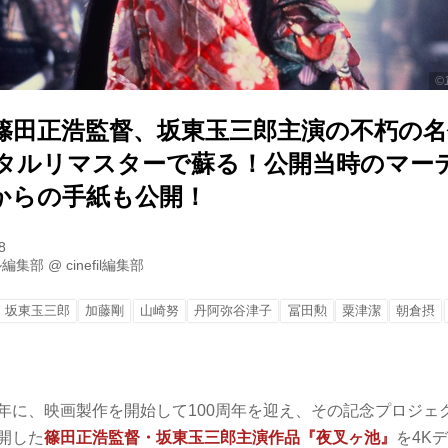
©
に篠田正浩監督、坂東玉三郎主演の不朽の
ジタルリマスターで蘇る！公開当時のマー
からの手紙も公開！
8
ル編集部
@
cinefil編集部
坂東玉三郎
加藤剛
山崎努
丹阿弥谷津子
冨田勲
粟津潔
朝倉摂
0年に、映画製作を開始して100周年を迎え、その記念プロジ
公開した
篠田正浩監督・坂東玉三郎主演作品『夜叉ヶ池』
を4K