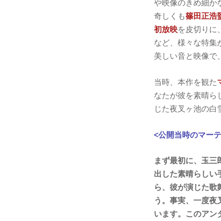
や映像のきめ細か
奇しくも
篠田正浩
初放映
を皮切りに
など、様々な特集
美しい音と映像で
当時、本作を観た
なたが彼を素晴ら
じた夜叉ヶ池の白
<公開当時のマーテ
まず最初に、玉三
出した素晴らしい
ら、彼が演じた歌
う。事実、一度夜
います。このアン