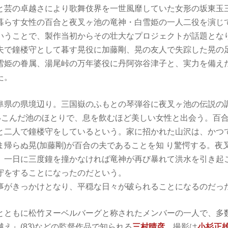
と芸の卓越さにより歌舞伎界を一世風靡していた女形の坂東玉
暮らす女性の百合と夜叉ヶ池の竜神・白雪姫の一人二役を演じ
いうことで、製作当初からその壮大なプロジェクトが話題とな
夫で鐘楼守として暮す晃役に加藤剛、晃の友人で失踪した晃の
雪姫の眷属、湯尾峠の万年婆役に丹阿弥谷津子と、実力を備え
た。
阜県の県境辺り。三国嶽のふもとの琴弾谷に夜叉ヶ池の伝説の
いこんだ池のほとりで、息を飲むほど美しい女性と出会う。百合
と二人で鐘楼守をしているという。家に招かれた山沢は、かつ
ま帰らぬ晃(加藤剛)が百合の夫であることを知 り驚愕する。夜
、一日に三度鐘を撞かなければ竜神が再び暴れて洪水を引き起
守をすることになったのだという。
事がきっかけとなり、平穏な日々が破られることになるのだっ
とともに松竹ヌーベルバーグと称されたメンバーの一人で、多
え』(83)などの監督作品で知られる
三村晴彦
。撮影は
小杉正