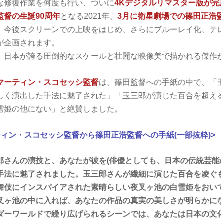
な修復作業を何度も行い、ついに
4
K
デジタルリマスター版が完
監督の生誕
90
周年
となる2021年、
3
月に衛星劇場での篠田正浩
、今後スクリーンでの上映をはじめ、さらにブルーレイ化、テ
が企画されます。
、日本が誇る圧倒的なスケールと壮麗な映像美で描かれる傑作
マーティン・スコセッシ監督
は、篠田監督への手紙の中で、「
しく演出した手法に魅了された」「玉三郎が演じた百合を超え
雪姫の他にない」と絶賛しました。
ィン・スコセッシ監督から篠田正浩監督への手紙(一部抜粋)>
郎さんの演技と、あなたが彼を(俳優としても、日本の伝統芸能
手法に魅了されました。玉三郎さんが繊細に演じた百合を凌ぐ
舞伎にインスパイアされた素晴らしい夜叉ヶ池の白雪姫をおい
叉ヶ池の中に入れば、あなたの作品の真実の美しさが明らかに
ダーワールドで繰り広げられるシーンでは、あなたは日本の文