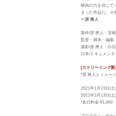
映画の力を信じて
まった作品だ。そ
ー原 將人
製作/原 將人・宮
監督・脚本・編集・
撮影/原 將人・白
日本/ドキュメンタリー/
[ストリーミング配
*原 將人とミュ
2021年1月23日(土
2021年3月13日(土
*各日料金 ¥1,000
プログラム・チケ