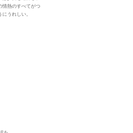
の情熱のすべてがつ
うにうれしい。
認を。