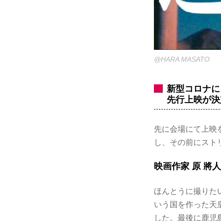
@HARA MASATO
新型コロナに
先行上映が決
先に会場にて上映
し、その前にスト
映画作家 原 將
ほんとうに撮りた
いう国を作った天
した。最後に鹿児