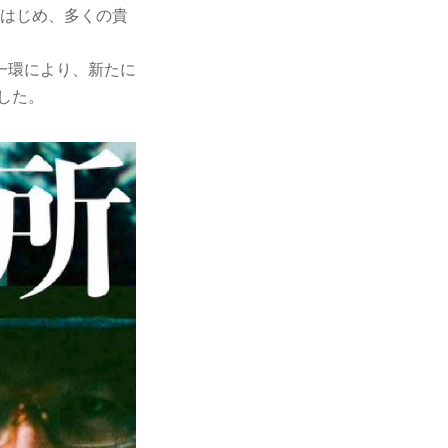
をはじめ、多くの貴
一環により、新たに
した。