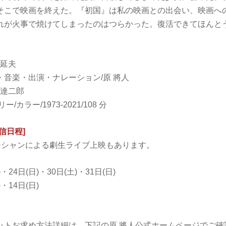
そこで映画を終えた。『初国』は私の映画との出会い、映画へ
れが火事で焼けてしまったのはつらかった。復活できてほんと
崎延夫
音楽・出演・ナレーション/原 將人
石達二郎
カラー/1973-2021/108 分
信日程]
ージシャンによる劇生ライブ上映もあります。
)・24日(日)・30日(土)・31日(日)
)・14日(日)
ットお求め方法詳細は、下記の原 將人公式ホームページでご確