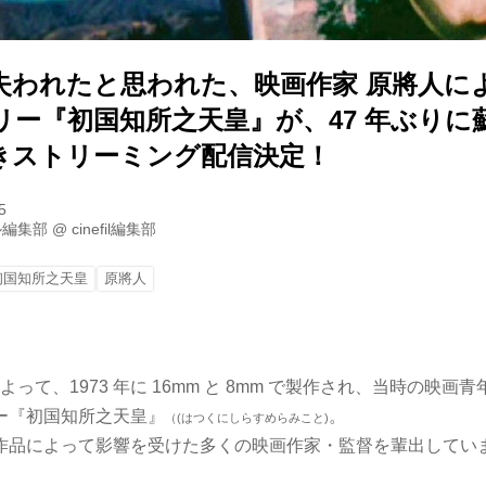
失われたと思われた、映画作家 原將人に
リー『初国知所之天皇』が、47 年ぶりに
きストリーミング配信決定！
5
ル編集部
@
cinefil編集部
初国知所之天皇
原將人
よって、1973 年に 16mm と 8mm で製作され、当時の映
ー『初国知所之天皇』
。
（(はつくにしらすめらみこと)
作品によって影響を受けた多くの映画作家・監督を輩出してい