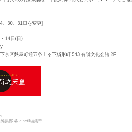
4、30、31日を変更]
)・14日(日)
ry
京都市下京区麩屋町通五条上る下鱗形町 543 有隣文化会館 2F
5
ル編集部
@
cinefil編集部