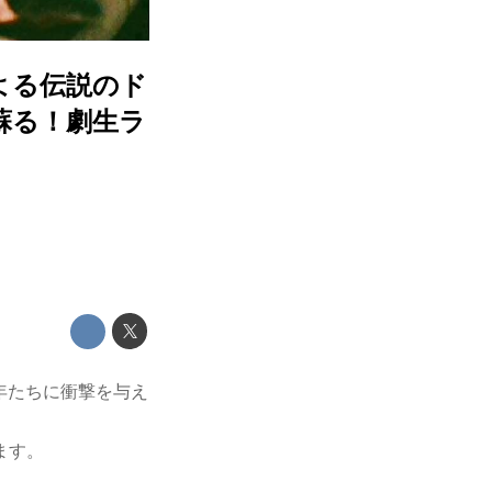
よる伝説のド
蘇る！劇生ラ
画青年たちに衝撃を与え
ます。