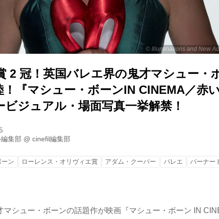
© Illuminations and New A
賞 2 冠！英国バレエ界の鬼才マシュー・
！『マシュー・ボーンIN CINEMA／赤
ービジュアル・場面写真一挙解禁！
5
ル編集部
@
cinefil編集部
ボーン
ローレンス・オリヴィエ賞
アダム・クーパー
バレエ
バーナー
マシュー・ボーンの話題作が映画『マシュー・ボーン IN CIN