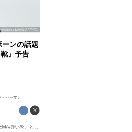
dventures Limited MMXX
ボーンの話題
い靴』予告
ド・ハーマン
EMA/赤い靴』とし