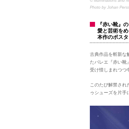
© Illuminations and
Photo by Johan Pers
『赤い靴』の
愛と芸術をめ
本作のポスタ
古典作品を斬新な
たバレエ『赤い靴
受け惜しまれつつ
このたび解禁され
ゥシューズを片手