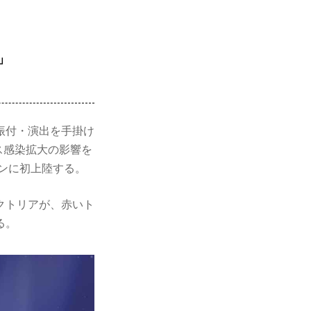
」
振付・演出を手掛け
ス感染拡大の影響を
ーンに初上陸する。
クトリアが、赤いト
る。