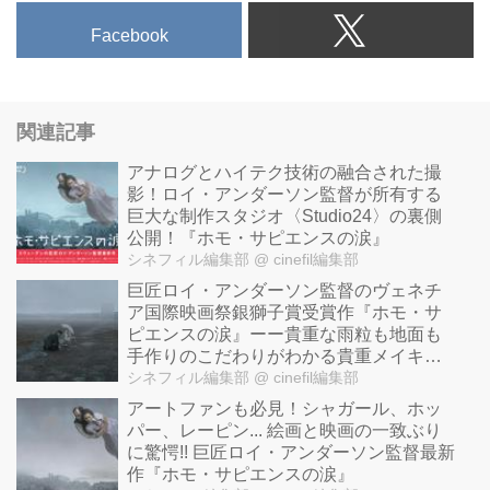
Facebook
関連記事
アナログとハイテク技術の融合された撮
影！ロイ・アンダーソン監督が所有する
巨大な制作スタジオ〈Studio24〉の裏側
公開！『ホモ・サピエンスの涙』
シネフィル編集部
@ cinefil編集部
巨匠ロイ・アンダーソン監督のヴェネチ
ア国際映画祭銀獅子賞受賞作『ホモ・サ
ピエンスの涙』ーー貴重な雨粒も地面も
手作りのこだわりがわかる貴重メイキン
グ映像到着!
シネフィル編集部
@ cinefil編集部
アートファンも必見！シャガール、ホッ
パー、レーピン... 絵画と映画の一致ぶり
に驚愕!! 巨匠ロイ・アンダーソン監督最新
作『ホモ・サピエンスの涙』