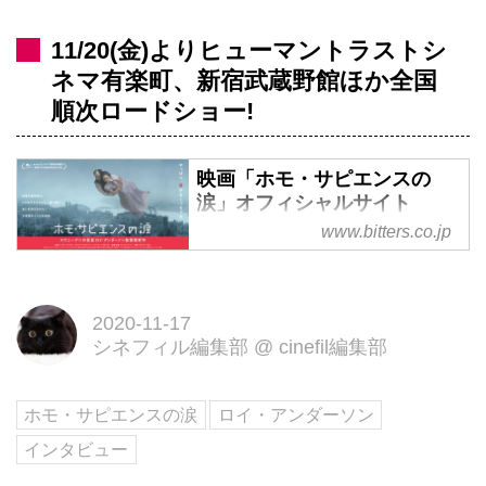
11/20(金)よりヒューマントラストシ
ネマ有楽町、新宿武蔵野館ほか全国
順次ロードショー!
映画「ホモ・サピエンスの
涙」オフィシャルサイト
www.bitters.co.jp
第76回ヴェネチア国際映画祭銀獅
子賞！スウェーデンの名匠ロイ・
アンダーソン監督最新作
2020-11-17
シネフィル編集部
@
cinefil編集部
ホモ・サピエンスの涙
ロイ・アンダーソン
インタビュー