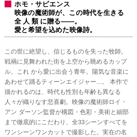
ホモ・サピエンス
映像の魔術師が、この時代を生きる
全 人 類 に贈る――。
愛と希望を込めた映像詩。
この世に絶望し、信じるものを失った牧師。
戦禍に見舞われた街を上空から眺めるカップ
ル。これ から愛に出会う青年。陽気な音楽に
あわせて踊るティーンエイジャー...。 本作で
描かれるのは、時代も性別も年齢も異なる
人々が織りなす悲喜劇。映像の魔術師ロイ・
アン ダーソン監督が構図・色彩・美術と細部
まで徹底的にこだわり、全33シーンすべてを
ワンシーンワンカットで撮影した。実在の名