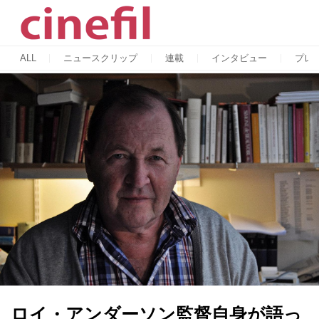
ALL
ニュースクリップ
連載
インタビュー
プレ
ロイ・アンダーソン監督自身が語っ