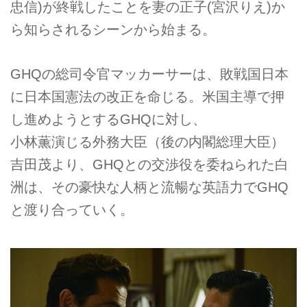
忠信)が終戦したことを妻の正子(宮沢りえ)か
ら知らされるシーンから始まる。
GHQの総司令官マッカーサーは、敗戦国日本
に日本国憲法の改正を命じる。米国主導で押
し進めようとするGHQに対し、
小林薫演じる外務大臣（後の内閣総理大臣）
吉田茂より、GHQとの交渉役を委ねられた白
洲は、その豪快な人柄と流暢な英語力でGHQ
と渡り合っていく。