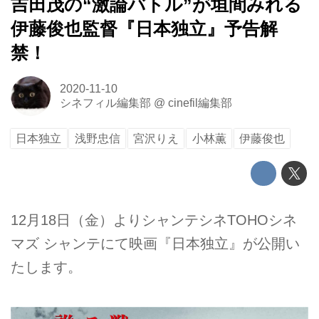
吉田茂の“激論バトル”が垣間みれる
伊藤俊也監督『日本独立』予告解
禁！
2020-11-10
シネフィル編集部
@
cinefil編集部
日本独立
浅野忠信
宮沢りえ
小林薫
伊藤俊也
12月18日（金）よりシャンテシネTOHOシネ
マズ シャンテにて映画『日本独立』が公開い
たします。