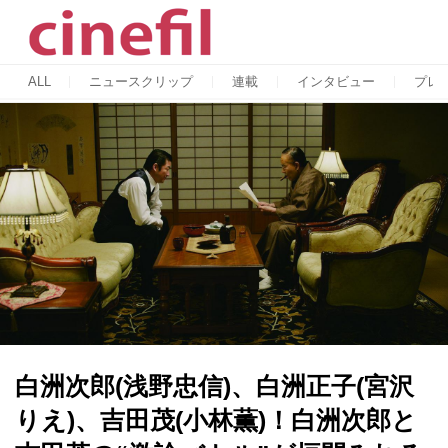
ALL
ニュースクリップ
連載
インタビュー
プレ
白洲次郎(浅野忠信)、白洲正子(宮沢
りえ)、吉田茂(小林薫)！白洲次郎と