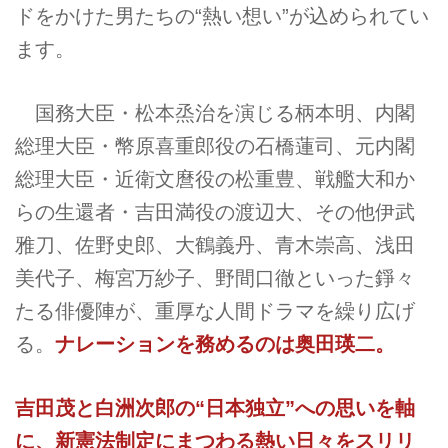
ドをかけた男たちの“熱い想い”が込められてい
ます。
国務大臣・松本烝治を演じる柄本明、内閣
総理大臣・幣原喜重郎役の石橋蓮司、元内閣
総理大臣・近衛文麿役の松重豊、戦艦大和か
らの生還者・吉田満役の渡辺大、その他伊武
雅刀、佐野史郎、大鶴義丹、青木崇高、浅田
美代子、梅宮万紗子、野間口徹といった錚々
たる俳優陣が、重厚な人間ドラマを繰り広げ
る。
ナレーションを務めるのは奥田瑛二。
吉田茂と白洲次郎の“日本独立”への思いを軸
に、新憲法制定にまつわる熱い日々をスリリ