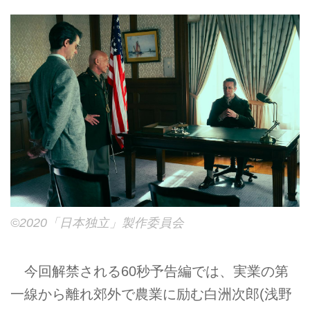
©2020「日本独立」製作委員会
今回解禁される60秒予告編では、実業の第
一線から離れ郊外で農業に励む白洲次郎(浅野