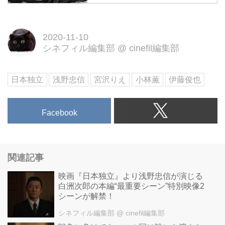
戦争に負けても、この国は誰にも
渡さないー。敗戦国として⽇本が
GHQに⽀配されるなか、外務⼤
2020-11-10
シネフィル編集部
@
cinefil編集部
⾂の吉⽥茂に交渉役を任されたの
は、なんと政治家ではない24歳年
下の⽩洲次郎という男であった。
日本独立
浅野忠信
宮沢りえ
小林薫
伊藤俊也
出演：浅野忠信・宮沢りえ・小林
薫、監督：伊藤俊也。
Facebook
関連記事
映画『日本独立』より浅野忠信が演じる
白洲次郎の本編“最重要シーン”特別映像2
シーンが解禁！
シネフィル編集部
@ cinefil編集部