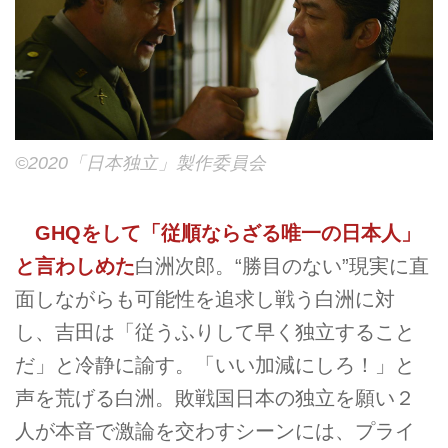
©2020「日本独立」製作委員会
GHQ
をして「従順ならざる唯一の日本人」
と言わしめた
白洲次郎。“勝目のない”現実に直
面しながらも可能性を追求し戦う白洲に対
し、吉田は「従うふりして早く独立すること
だ」と冷静に諭す。「いい加減にしろ！」と
声を荒げる白洲。敗戦国日本の独立を願い２
人が本音で激論を交わすシーンには、プライ