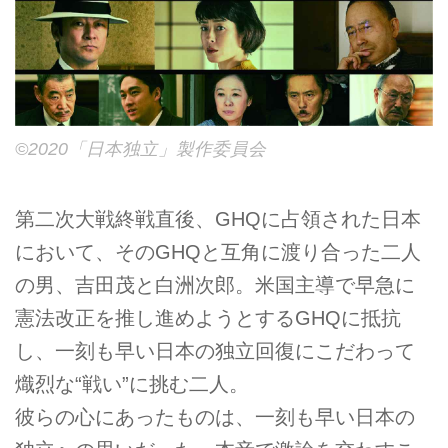
©2020「日本独立」製作委員会
第二次大戦終戦直後、GHQに占領された日本
において、そのGHQと互角に渡り合った二人
の男、吉田茂と白洲次郎。米国主導で早急に
憲法改正を推し進めようとするGHQに抵抗
し、一刻も早い日本の独立回復にこだわって
熾烈な“戦い”に挑む二人。
彼らの心にあったものは、一刻も早い日本の