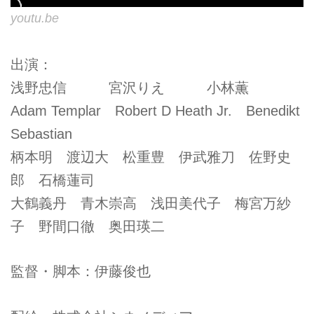
youtu.be
出演：
浅野忠信 宮沢りえ 小林薫
Adam Templar Robert D Heath Jr. Benedikt
Sebastian
柄本明 渡辺大 松重豊 伊武雅刀 佐野史
郎 石橋蓮司
大鶴義丹 青木崇高 浅田美代子 梅宮万紗
子 野間口徹 奥田瑛二
監督・脚本：伊藤俊也