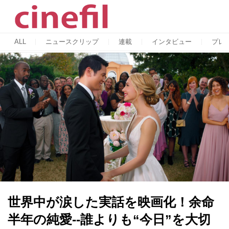
ALL
ニュースクリップ
連載
インタビュー
プレ
世界中が涙した実話を映画化！余命
半年の純愛--誰よりも“今日”を大切