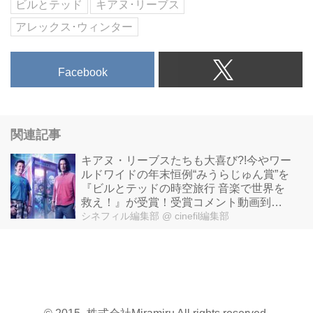
ビルとテッド
キアヌ･リーブス
アレックス･ウィンター
Facebook
関連記事
キアヌ・リーブスたちも大喜び?!今やワー
ルドワイドの年末恒例“みうらじゅん賞”を
『ビルとテッドの時空旅行 音楽で世界を
救え！』が受賞！受賞コメント動画到
着！
シネフィル編集部
@ cinefil編集部