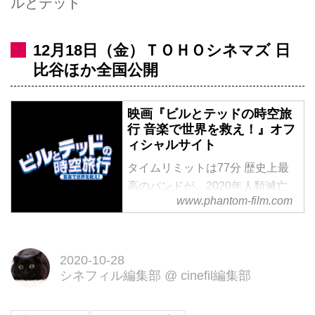
ルとテッド
12月18日（金）ＴＯＨＯシネマズ 日
比谷ほか全国公開
映画『ビルとテッドの時空旅
行 音楽で世界を救え！』オフ
ィシャルサイト
タイムリミットは77分 歴史上最
高のバンドが、2020年人類滅亡
www.phantom-film.com
の危機を救う！？／出演：キア
ヌ･リーブス、アレックス･ウィン
ター
2020-10-28
シネフィル編集部
@
cinefil編集部