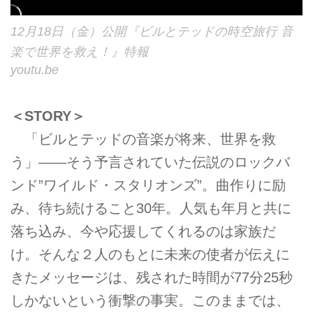
12月18日（金）公開『ビルとテッドの時空旅行 音
楽で世界を救え！』特報
youtu.be
＜STORY＞
「ビルとテッドの音楽が将来、世界を救
う」――そう予言されていた伝説のロックバ
ンド”ワイルド・スタリオンズ”。曲作りに励
み、待ち続けること30年。人気も年月と共に
落ち込み、今や応援してくれるのは家族だ
け。そんな２人のもとに未来の使者が伝えに
きたメッセージは、残された時間が77分25秒
しかないという衝撃の事実。このままでは、