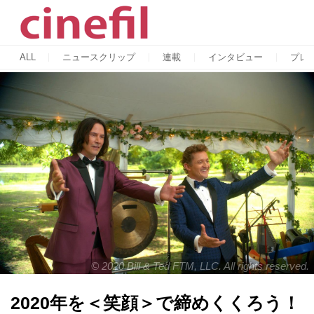
ALL
ニュースクリップ
連載
インタビュー
プレ
© 2020 Bill & Ted FTM, LLC. All rights reserved.
2020年を＜笑顔＞で締めくくろう！