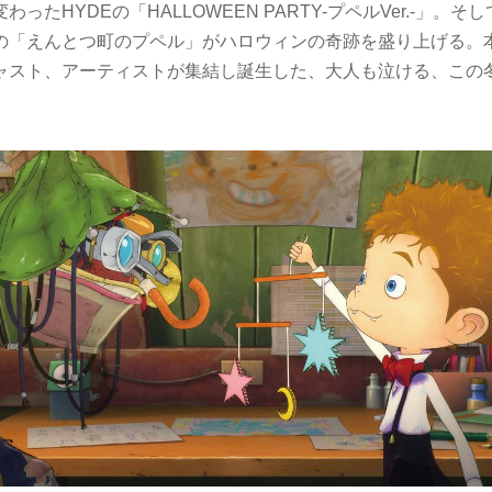
ったHYDEの「HALLOWEEN PARTY-プペルVer.-」。
の「えんとつ町のプペル」がハロウィンの奇跡を盛り上げる。本
ャスト、アーティストが集結し誕生した、大人も泣ける、この