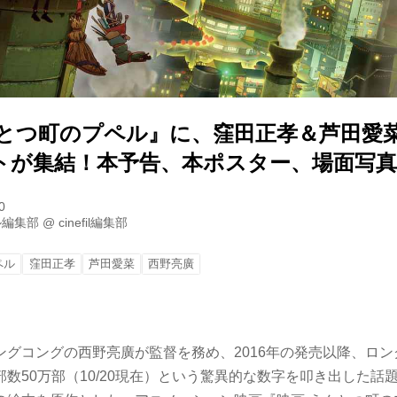
んとつ町のプペル』に、窪田正孝＆芦田愛
トが集結！本予告、本ポスター、場面写真
0
ル編集部
@
cinefil編集部
ペル
窪田正孝
芦田愛菜
西野亮廣
ングコングの西野亮廣が監督を務め、2016年の発売以降、ロ
数50万部（10/20現在）という驚異的な数字を叩き出した話