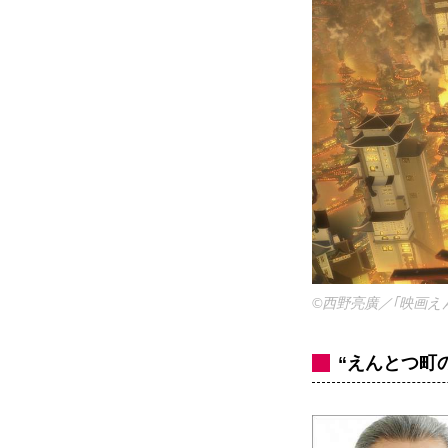
©西野亮廣／｢映画え
“えんとつ町