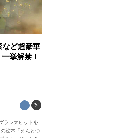
菜など超豪華
 一挙解禁！
ングラン大ヒットを
題の絵本「えんとつ