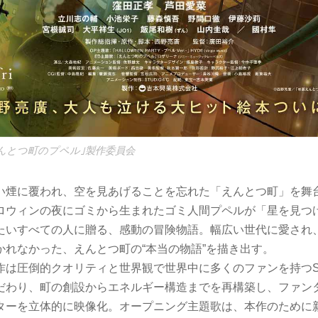
んとつ町のプペル｣製作委員会
い煙に覆われ、空を見あげることを忘れた「えんとつ町」を舞
ロウィンの夜にゴミから生まれたゴミ人間プペルが「星を見つ
たいすべての人に贈る、感動の冒険物語。幅広い世代に愛され
かれなかった、えんとつ町の“本当の物語”を描き出す。
作は圧倒的クオリティと世界観で世界中に多くのファンを持つST
だわり、町の創設からエネルギー構造までを再構築し、ファン
ターを立体的に映像化。オープニング主題歌は、本作のために