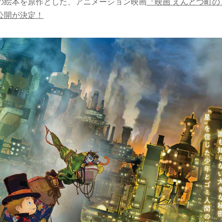
の絵本を原作とした、アニメーション映画
『映
画 えんとつ町
公開が決定！