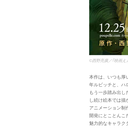
©西野亮廣／｢映画え
本作は、いつも厚
年ルビッチと、ハ
もう一歩踏み出し
し続け絵本では描
アニメーション制
開発にとことんこ
魅力的なキャラク