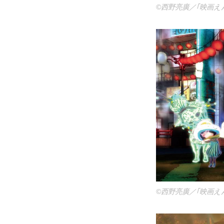
©西野亮廣／｢映画え
©西野亮廣／｢映画え