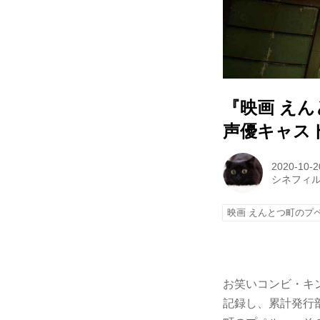
『映画 え
声優キャス
2020-10-2
シネフィ
映画 えんとつ町のプ
お笑いコンビ・キ
記録し、累計発行部