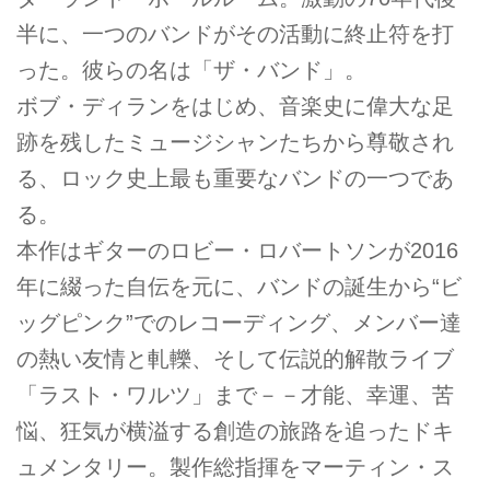
半に、一つのバンドがその活動に終止符を打
った。彼らの名は「ザ・バンド」。
ボブ・ディランをはじめ、音楽史に偉大な足
跡を残したミュージシャンたちから尊敬され
る、ロック史上最も重要なバンドの一つであ
る。
本作はギターのロビー・ロバートソンが2016
年に綴った自伝を元に、バンドの誕生から“ビ
ッグピンク”でのレコーディング、メンバー達
の熱い友情と軋轢、そして伝説的解散ライブ
「ラスト・ワルツ」まで－－才能、幸運、苦
悩、狂気が横溢する創造の旅路を追ったドキ
ュメンタリー。製作総指揮をマーティン・ス