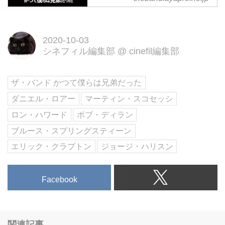
デビューから解散<ラスト・ワル
ツ＞まで、今すべてが語られる―
／原題：ONCE WERE
2020-10-03
BROTHERS：ROBBIE
シネフィル編集部
@
cinefil編集部
ROBERTSON AND THE BAND
ザ・バンド かつて僕らは兄弟だった
ダニエル・ロアー
マーティン・スコセッシ
ロン・ハワード
ボブ・ディラン
ブルース・スプリングスティーン
エリック・クラプトン
ジョージ・ハリスン
Facebook
関連記事