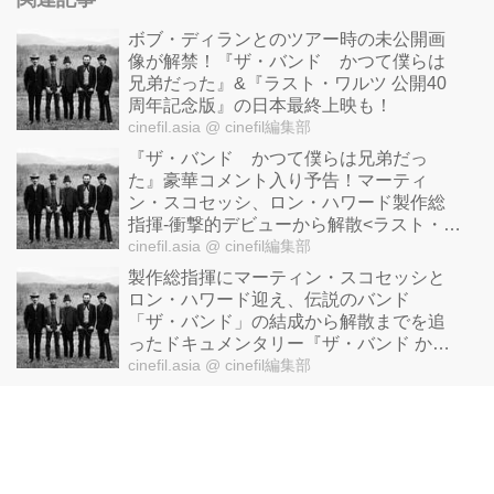
ボブ・ディランとのツアー時の未公開画
像が解禁！『ザ・バンド かつて僕らは
兄弟だった』&『ラスト・ワルツ 公開40
周年記念版』の日本最終上映も！
cinefil.asia
@ cinefil編集部
『ザ・バンド かつて僕らは兄弟だっ
た』豪華コメント入り予告！マーティ
ン・スコセッシ、ロン・ハワード製作総
指揮-衝撃的デビューから解散<ラスト・ワ
ルツ＞まで、今すべてが語られる―
cinefil.asia
@ cinefil編集部
製作総指揮にマーティン・スコセッシと
ロン・ハワード迎え、伝説のバンド
「ザ・バンド」の結成から解散までを追
ったドキュメンタリー『ザ・バンド かつ
て僕らは兄弟だった』
cinefil.asia
@ cinefil編集部