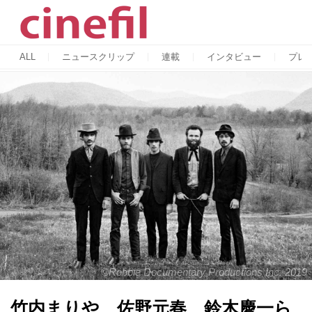
ALL
ニュースクリップ
連載
インタビュー
プレ
©︎Robbie Documentary Productions Inc. 2019
竹内まりや、佐野元春、鈴木慶一ら