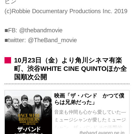
ピン
(c)Robbie Documentary Productions Inc. 2019
■FB: @thebandmovie
■twitter: @TheBand_movie
10月23日（金）より角川シネマ有楽
町、渋谷WHITE CINE QUINTOほか全
国順次公開
映画「ザ・バンド かつて僕
らは兄弟だった」
音楽も仲間も心から愛していた―
ミュージシャンが愛したミュージ
シャン、ザ・バンド その衝撃的
theband.ayapro.ne.jp