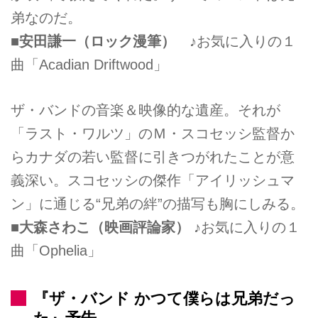
弟なのだ。
■安田謙一（ロック漫筆）
♪お気に入りの１
曲「Acadian Driftwood」
ザ・バンドの音楽＆映像的な遺産。それが
「ラスト・ワルツ」のＭ・スコセッシ監督か
らカナダの若い監督に引きつがれたことが意
義深い。スコセッシの傑作「アイリッシュマ
ン」に通じる“兄弟の絆”の描写も胸にしみる。
■大森さわこ（映画評論家）
♪お気に入りの１
曲「Ophelia」
『ザ・バンド かつて僕らは兄弟だっ