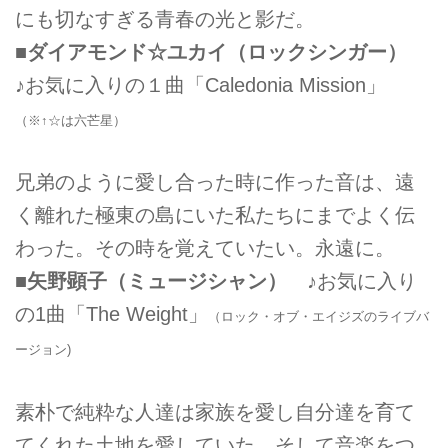
にも切なすぎる青春の光と影だ。
■ダイアモンド☆ユカイ（ロックシンガー）
♪お気に入りの１曲「Caledonia Mission」
（※↑☆は六芒星）
兄弟のように愛し合った時に作った音は、遠
く離れた極東の島にいた私たちにまでよく伝
わった。その時を覚えていたい。永遠に。
■矢野顕子（ミュージシャン）
♪お気に入り
の1曲「The Weight」
（ロック・オブ・エイジズのライブバ
ージョン)
素朴で純粋な人達は家族を愛し自分達を育て
てくれた土地を愛していた。そして音楽をつ