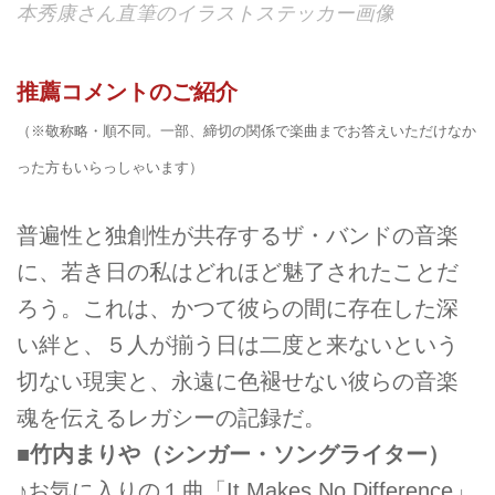
本秀康さん直筆のイラストステッカー画像
推薦コメントのご紹介
（※敬称略・順不同。一部、締切の関係で楽曲までお答えいただけなか
った方もいらっしゃいます）
普遍性と独創性が共存するザ・バンドの音楽
に、若き日の私はどれほど魅了されたことだ
ろう。これは、かつて彼らの間に存在した深
い絆と、５人が揃う日は二度と来ないという
切ない現実と、永遠に色褪せない彼らの音楽
魂を伝えるレガシーの記録だ。
■竹内まりや（シンガー・ソングライター）
♪お気に入りの１曲「It Makes No Difference」