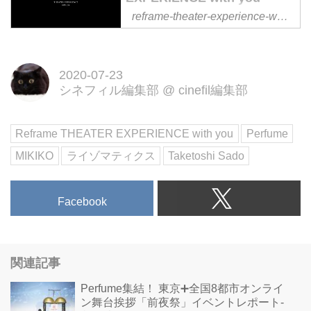
reframe-theater-experience-with-you.jp
デジタル技術を駆使したアート演
出が話題を集めた「Reframe
2019」が劇場版として公開決
2020-07-23
定。 20年間に渡るPerfumeの全歴
シネフィル編集部
@
cinefil編集部
史を最先端テクノロジーで再構
築。 結成20年＆メジャーデビュ
ー15周年の締め括りにふさわしい
Reframe THEATER EXPERIENCE with you
Perfume
壮大な作品が大スクリーンへ。
MIKIKO
ライゾマティクス
Taketoshi Sado
9/4（金）より二週間限定公開。
Facebook
関連記事
Perfume集結！ 東京➕全国8都市オンライ
ン舞台挨拶「前夜祭」イベントレポート-