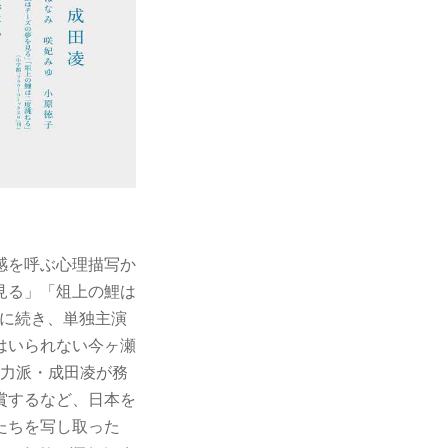
感を呼ぶ心理描写か
見る」「俎上の鯉は
)に続き、単独主演
はいられない今ヶ瀬
実力派・成田凌が務
賞するなど、日本を
たちを写し取った