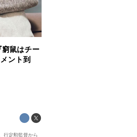
『窮鼠はチー
コメント到
し、行定勲監督から