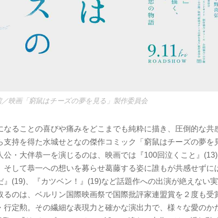
館／映画「窮鼠はチーズの夢を見る」製作委員会
になることの喜びや痛みをどこまでも純粋に描き、圧倒的な共
ら支持を得た水城せとなの傑作コミック「窮鼠はチーズの夢を
公・大伴恭一を演じるのは、映画では『100回泣くこと』(13
。そして恭一への想いを募らせ葛藤する姿に誰もが共感せずに
』(19)、『カツベン！』(19)など話題作への出演が絶えない
取るのは、ベルリン国際映画祭で国際批評家連盟賞を２度も受
・行定勲。その繊細な表現力と確かな演出力で、様々な愛のか