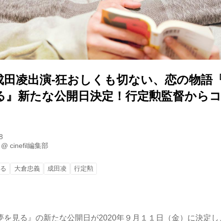
成田凌出演-狂おしくも切ない、恋の物語
る』新たな公開日決定！行定勲監督から
8
@
cinefil編集部
見る
大倉忠義
成田凌
行定勲
夢を見る』の新たな公開日が2020年９月１１日（金）に決定