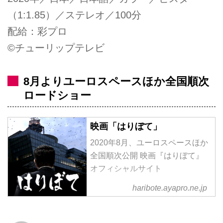
（1:1.85）／ステレオ／100分
配給：彩プロ
©チューリップテレビ
8月よりユーロスペースほか全国順次
ロードショー
映画「はりぼて」
2020年8月、ユーロスペースほか
全国順次公開 映画『はりぼて』
オフィシャルサイト
haribote.ayapro.ne.jp