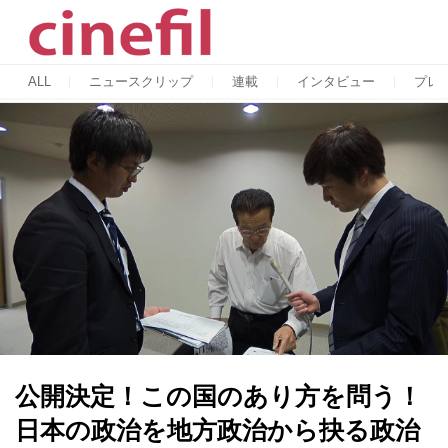
ALL
ニュースクリップ
連載
インタビュー
プレ
公開決定！この国のあり方を問う！
日本の政治を地方政治から抉る政治