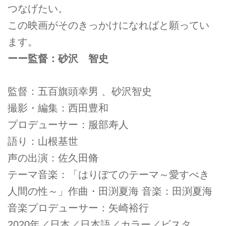
つなげたい。
この映画がそのきっかけになればと願ってい
ます。
ーー監督：砂沢 智史
監督：五百旗頭幸男 、砂沢智史
撮影・編集：西田豊和
プロデューサー：服部寿人
語り：山根基世
声の出演：佐久田脩
テーマ音楽：「はりぼてのテーマ～愛すべき
人間の性～」作曲・田渕夏海 音楽：田渕夏海
音楽プロデューサー：矢崎裕行
2020年／日本／日本語／カラー／ビスタ