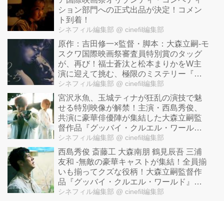
ション部門への正式出品が決定！コメン
ト到着！
シネフィル編集部
@ cinefil編集部
原作：吉田修一×監督・脚本：大森立嗣-モ
スクワ国際映画祭審査員特別賞のタッグ
が、再び！福士蒼汰と松本まりかをW主
演に迎えて挑む、極限のミステリー『湖
の女たち』コメント到着！
シネフィル編集部
@ cinefil編集部
宮沢氷魚、玉城ティナが狂乱の演技で魅
せる特別映像が解禁！主演・西島秀俊、
共演に豪華俳優陣が集結した大森立嗣監
督作品『グッバイ・クルエル・ワール
ド』
シネフィル編集部
@ cinefil編集部
西島秀俊 斎藤工 大森南朋 鶴見辰吾 三浦
友和 -無敵の豪華キャストが集結！全員揃
いも揃ってクズな役柄！大森立嗣監督作
品『グッバイ・クルエル・ワールド』新
場面写真解禁！
シネフィル編集部
@ cinefil編集部