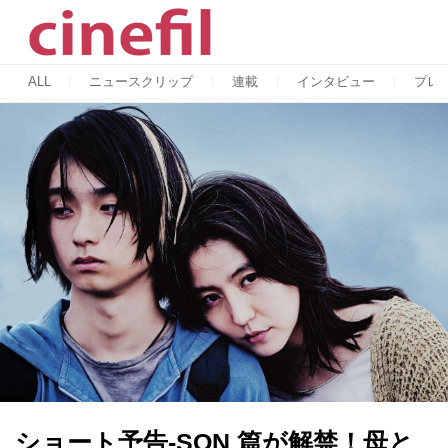
ALL
ニュースクリップ
連載
インタビュー
プレ
ショート予告-SON 篇が解禁！母と