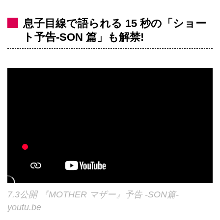
息子目線で語られる 15 秒の「ショー
ト予告-SON 篇」も解禁!
7.3公開 『MOTHER マザー』予告 -SON篇-
youtu.be