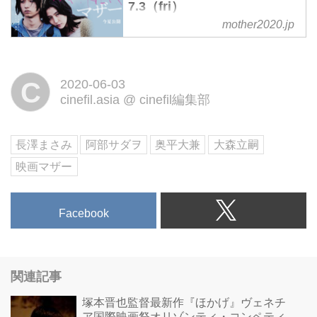
7.3（fri）
mother2020.jp
少年による祖父母殺害事件——す
べてを狂わせる《この女》、聖母
〔マリア〕か。怪物〔モンスタ
C
2020-06-03
ー〕か。長澤まさみが、阿部サダ
cinefil.asia
@
cinefil編集部
ヲ、大森立嗣監督と挑む衝撃作、
映画『MOTHER マザー』
7.3（fri）。
長澤まさみ
阿部サダヲ
奥平大兼
大森立嗣
映画マザー
Facebook
関連記事
塚本晋也監督最新作『ほかげ』ヴェネチ
ア国際映画祭オリゾンティ・コンペティ