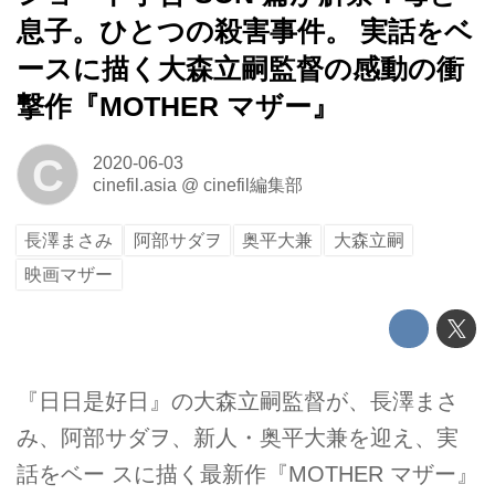
息子。ひとつの殺害事件。 実話をベ
ースに描く大森立嗣監督の感動の衝
撃作『MOTHER マザー』
C
2020-06-03
cinefil.asia
@
cinefil編集部
長澤まさみ
阿部サダヲ
奥平大兼
大森立嗣
映画マザー
『日日是好日』の大森立嗣監督が、長澤まさ
み、阿部サダヲ、新人・奥平大兼を迎え、実
話をベー スに描く最新作『MOTHER マザー』