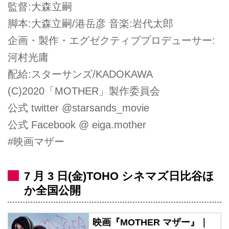
監督:大森立嗣
脚本:大森立嗣/港岳彦 音楽:岩代太郎
企画・製作・エグゼクティブプロデューサー:
河村光庸
配給:スターサンズ/KADOKAWA
(C)2020「MOTHER」製作委員会
公式 twitter @starsands_movie
公式 Facebook @ eiga.mother
#映画マザー
7 月 3 日(金)TOHO シネマズ日比谷ほ
か全国公開
映画『MOTHER マザー』｜