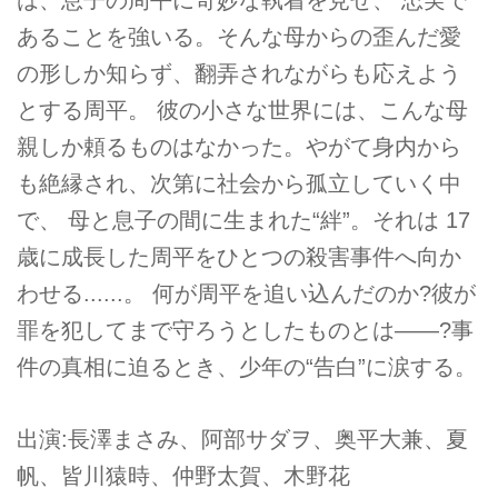
は、息子の周平に奇妙な執着を見せ、 忠実で
あることを強いる。そんな母からの歪んだ愛
の形しか知らず、翻弄されながらも応えよう
とする周平。 彼の小さな世界には、こんな母
親しか頼るものはなかった。やがて身内から
も絶縁され、次第に社会から孤立していく中
で、 母と息子の間に生まれた“絆”。それは 17
歳に成長した周平をひとつの殺害事件へ向か
わせる......。 何が周平を追い込んだのか?彼が
罪を犯してまで守ろうとしたものとは——?事
件の真相に迫るとき、少年の“告白”に涙する。
出演:長澤まさみ、阿部サダヲ、奥平大兼、夏
帆、皆川猿時、仲野太賀、木野花