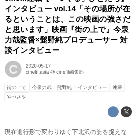
インタビュー vol.14「その場所が在
るということは、この映画の強さだ
と思います」映画『街の上で』今泉
力哉監督×髭野純プロデューサー 対
談インタビュー
C
2020-05-17
cinefil.asia
@
cinefil編集部
街の上で
今泉力哉
髭野純
インタビュー
連載
やべさや
現在進行形で変わりゆく下北沢の姿を捉えな