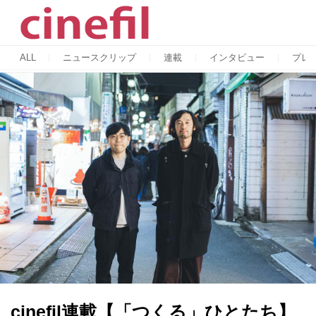
ALL
ニュースクリップ
連載
インタビュー
プレ
cinefil連載【「つくる」ひとたち】