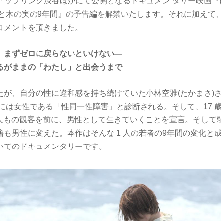
金)よりアップリンク渋谷ほかにて公開となるドキュメン タリー映画
空と木の実の9年間』の予告編を解禁いたします。それに加えて
コメントを頂きました。
、まずゼロに戻らないといけない―
るがままの「わたし」と出会うまで
が、自分の性に違和感を持ち続けていた小林空雅(たかまさ)さ
的には女性である「性同一性障害」と診断される。そして、17 
 人もの観客を前に、男性として生きていくことを宣言。そして弱冠
籍も男性に変えた。本作はそんな 1 人の若者の9年間の変化と
いてのドキュメンタリーです。