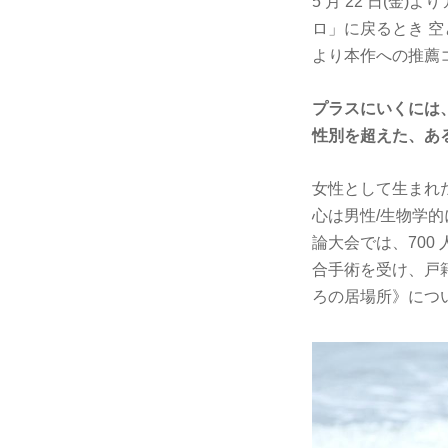
5 月 22 日(
ロ」に戻るとき 
より本作への推薦
プラスにいくには
性別を超えた、あ
女性として生まれた
心は男性/生物学
論大会では、700
合手術を受け、戸
ろの居場所》につ