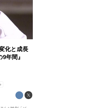
変化と成長
の9年間』
み