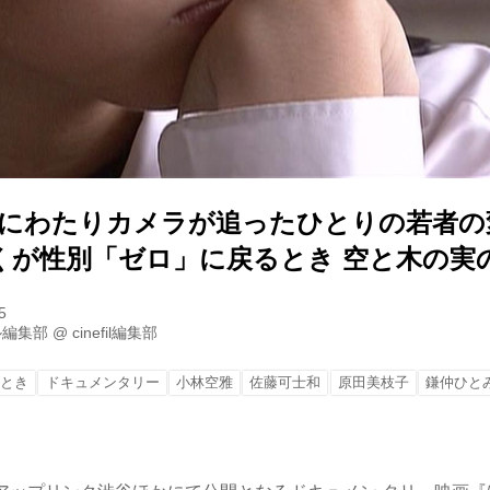
間にわたりカメラが追ったひとりの若者の
くが性別「ゼロ」に戻るとき 空と木の実
5
ル編集部
@
cinefil編集部
るとき
ドキュメンタリー
小林空雅
佐藤可士和
原田美枝子
鎌仲ひと