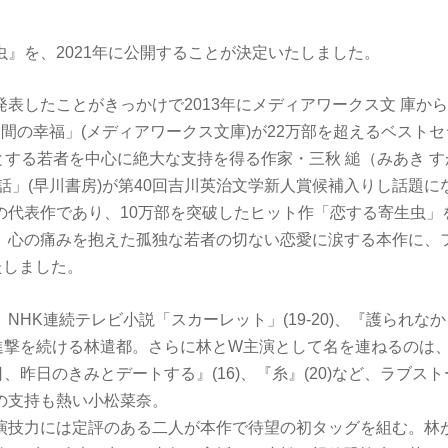
虫』を、2021年に公開することが決定いたしました。
発表したことがきっかけで2013年にメディアワークス文 庫か
間の幸福」(メディアワークス文庫)が22万部を超えるベスト
めとする若者を中心に絶大な支持を得る作家・三秋 縋（みあき す
の話」(早川書房)が第40回吉川英治文学新人賞候補入りし話題
の代表作であり、10万部を突破したヒット作「恋する寄生虫」
。心の痛みを抱えた孤独な若者の切ない恋愛に涙する本作に、
たしました。
NHK連続テレビ小説「スカーレット」(19-20)、『護られな
と快進撃を続ける林遣都。さらに林とW主演として名を連ねるのは
明日、昨日のきみとデートする』(16)、『糸』(20)など、ラブス
の支持も熱い小松菜奈。
演技力には定評のある二人が本作で待望の初タッグを組む。林