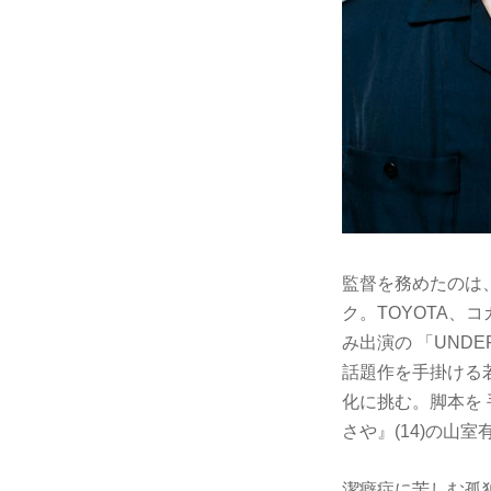
監督を務めたのは
ク。TOYOTA、コ
み出演の 「UND
話題作を手掛ける
化に挑む。脚本を 
さや』(14)の山室
潔癖症に苦しむ孤