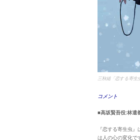
三秋縋「恋する寄生虫」
コメント
■高坂賢吾役:林遣
『恋する寄生虫』
は人の心の変化で