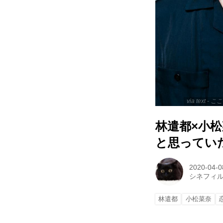
via text
林遣都×小
と思ってい
2020-04-0
シネフィ
林遣都
小松菜奈