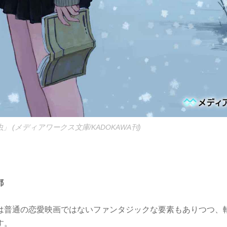
 (メディアワークス文庫/KADOKAWA刊)
都
は普通の恋愛映画ではないファンタジックな要素もありつつ、
す。