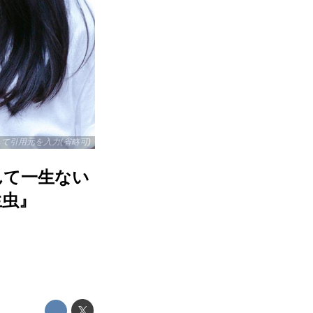
リックして引用元を入力(省略可)
んて一生ない
生虫』