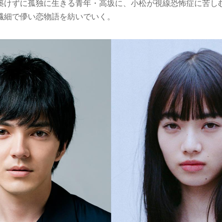
築けずに孤独に生きる青年・高坂に、小松が視線恐怖症に苦し
繊細で儚い恋物語を紡いでいく。