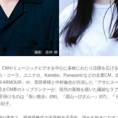
、CMやミュージックビデオを中心に多岐にわたり活躍を広げ
カ・コーラ、ユニクロ、Kanebo、Panasonicなどの企業C
ER ARMOUR」や、菅田将暉と中村倫也が共演した「アサヒス
若きCM界のトップランナーが、現代の孤独を描いた繊細なラ
手掛けるのは『長い散歩』(06)、『眉山―びざん―』(07)、『
有紀子。
独な青年と、視線恐怖症の不登校女子高生。誰かを好きになる