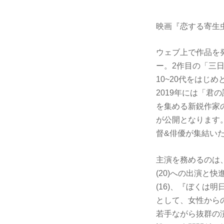
映画『恋する寄生
ウェブ上で作品を
ー。2作目の「三日
10~20代をはじ
2019年には「君
を集める新鋭作家
が公開となります
督&俳優が集結い
主演を務めるのは、
(20)への出演
(16)、『ぼくは
として、女性から
若手ながら抜群の