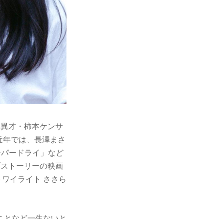
る異才・柿本ケンサ
M、近年では、長澤まさ
ーパードライ」など
ブストーリーの映画
トワイライト ささら
ことなど一生ないと