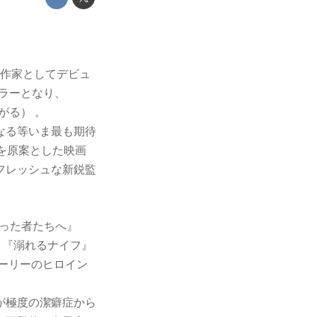
ら作家としてデビュ
セラーとなり、
がる） 。
になる等いま最も期待
を原案とした映画
フレッシュな新鋭監
かった者たちへ』
、『溺れるナイフ』
トーリーのヒロイン
が極度の潔癖症から