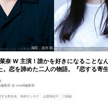
 - ここをクリックして引用元(テキスト)を入力(省略可) / site.to.link.com - ここをク
松菜奈 W 主演！誰かを好きになることな
た。恋を諦めた二人の物語。『恋する寄
8
ル編集部
@
cinefil編集部
恋する寄生虫
柿本ケンサク
山室有紀子
三秋縋