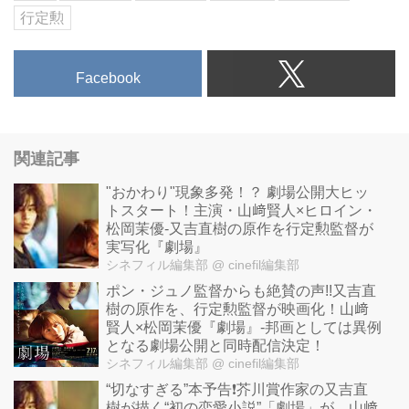
行定勲
Facebook
関連記事
"おかわり"現象多発！？ 劇場公開大ヒッ
トスタート！主演・山﨑賢人×ヒロイン・
松岡茉優-又吉直樹の原作を行定勲監督が
実写化『劇場』
シネフィル編集部
@ cinefil編集部
ポン・ジュノ監督からも絶賛の声!!又吉直
樹の原作を、行定勲監督が映画化！山﨑
賢人×松岡茉優『劇場』-邦画としては異例
となる劇場公開と同時配信決定！
シネフィル編集部
@ cinefil編集部
“切なすぎる”本予告❗️芥川賞作家の又吉直
樹が描く“初の恋愛小説”「劇場」が、山﨑