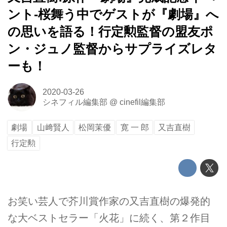
ント-桜舞う中でゲストが『劇場』へ
の思いを語る！行定勲監督の盟友ポ
ン・ジュノ監督からサプライズレタ
ーも！
2020-03-26
シネフィル編集部
@
cinefil編集部
劇場
山﨑賢人
松岡茉優
寛 一 郎
又吉直樹
行定勲
お笑い芸人で芥川賞作家の又吉直樹の爆発的
な大ベストセラー「火花」に続く、第２作目