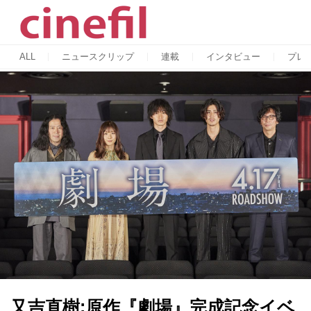
ALL
ニュースクリップ
連載
インタビュー
プレ
又吉直樹:原作『劇場』完成記念イベ