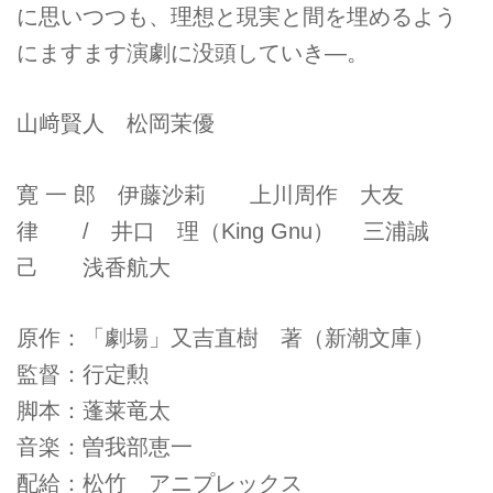
に思いつつも、理想と現実と間を埋めるよう
にますます演劇に没頭していき―。
山﨑賢人 松岡茉優
寛 一 郎 伊藤沙莉 上川周作 大友
律 / 井口 理（King Gnu） 三浦誠
己 浅香航大
原作：「劇場」又吉直樹 著（新潮文庫）
監督：行定勲
脚本：蓬莱竜太
音楽：曽我部恵一
配給：松竹 アニプレックス