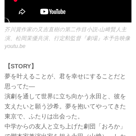
芥川賞作家の又吉直樹の第二作目小説-山﨑賢人主
演、松岡茉優共演、行定勲監督『劇場』本予告映像
youtu.be
【STORY】
夢を叶えることが、君を幸せにすることだと
思ってた—
演劇を通して世界に立ち向かう永田と、彼を
支えたいと願う沙希。夢を抱いてやってきた
東京で、ふたりは出会った。
中学からの友人と立ち上げた劇団「おろか」