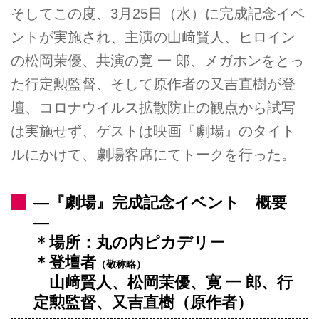
そしてこの度、3月25日（水）に完成記念イベ
ントが実施され、主演の山﨑賢人、ヒロイン
の松岡茉優、共演の寛 一 郎、メガホンをとっ
た行定勲監督、そして原作者の又吉直樹が登
壇、コロナウイルス拡散防止の観点から試写
は実施せず、ゲストは映画『劇場』のタイト
ルにかけて、劇場客席にてトークを行った。
―『劇場』完成記念イベント 概要
―
＊場所：丸の内ピカデリー
＊登壇者
（敬称略）
山﨑賢人、松岡茉優、寛 一 郎、行
定勲監督、又吉直樹（原作者）