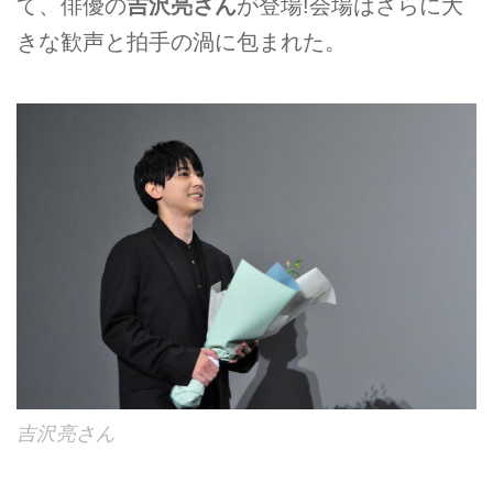
て、俳優の
吉沢亮さん
が登場!会場はさらに大
きな歓声と拍手の渦に包まれた。
吉沢亮さん