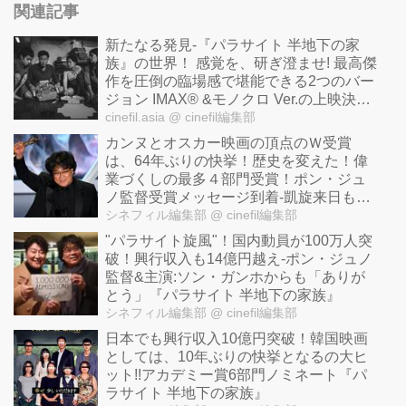
関連記事
新たなる発見-『パラサイト 半地下の家
族』の世界！ 感覚を、研ぎ澄ませ! 最高傑
作を圧倒の臨場感で堪能できる2つのバー
ジョン IMAX® &モノクロ Ver.の上映決
定！
cinefil.asia
@ cinefil編集部
カンヌとオスカー映画の頂点のＷ受賞
は、64年ぶりの快挙！歴史を変えた！偉
業づくしの最多４部門受賞！ポン・ジュ
ノ監督受賞メッセージ到着-凱旋来日も決
定！
シネフィル編集部
@ cinefil編集部
"パラサイト旋風"！国内動員が100万人突
破！興行収入も14億円越え-ポン・ジュノ
監督&主演:ソン・ガンホからも「ありが
とう」『パラサイト 半地下の家族』
シネフィル編集部
@ cinefil編集部
日本でも興行収入10億円突破！韓国映画
としては、10年ぶりの快挙となるの大ヒ
ット!!アカデミー賞6部門ノミネート『パ
ラサイト 半地下の家族』