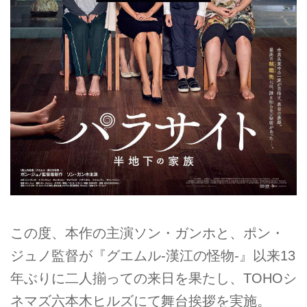
この度、本作の主演ソン・ガンホと、ポン・
ジュノ監督が『グエムル-漢江の怪物-』以来13
年ぶりに二人揃っての来日を果たし、TOHOシ
ネマズ六本木ヒルズにて舞台挨拶を実施。