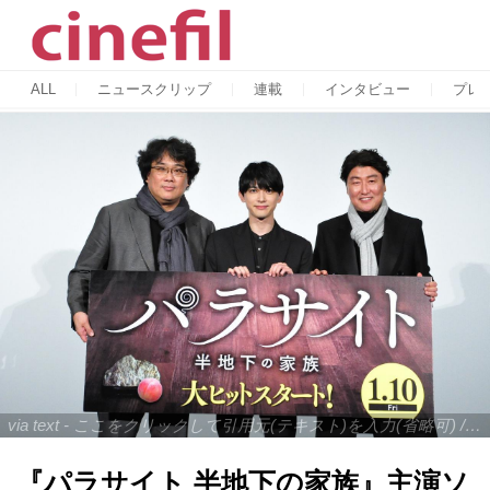
ALL
ニュースクリップ
連載
インタビュー
プレ
via text - ここをクリックして引用元(テキスト)を入力(省略可) / site.to.link.com - ここをクリックして引用元を入力(省略可)
『パラサイト 半地下の家族』主演ソ