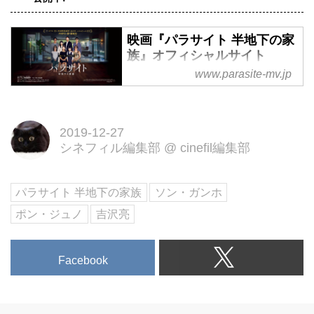
映画『パラサイト 半地下の家
族』オフィシャルサイト
www.parasite-mv.jp
第72回カンヌ国際映画祭＜最高賞
＞パルムドール受賞！世界がその
才能を絶賛する若き巨匠ポン・ジ
2019-12-27
ュノ監督×名優ソン・ガンホ。“ネ
シネフィル編集部
@
cinefil編集部
タバレ厳禁！”100％予測できない
展開に全ての感情が揺さぶられ
る、超一級エンターテインメント
パラサイト 半地下の家族
ソン・ガンホ
作品！
ポン・ジュノ
吉沢亮
Facebook