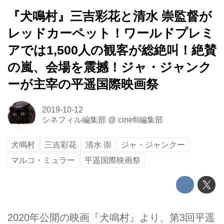
『犬鳴村』三吉彩花と清水 崇監督が
レッドカーペット！ワールドプレミ
アでは1,500人の観客が総絶叫！絶賛
の嵐、会場を震撼！ジャ・ジャンク
ーが主宰の平遥国際映画祭
2019-10-12
シネフィル編集部
@
cinefil編集部
犬鳴村
三吉彩花
清水 崇
ジャ・ジャンクー
マルコ・ミュラー
平遥国際映画祭
2020年公開の映画『犬鳴村』より、第3回平遥