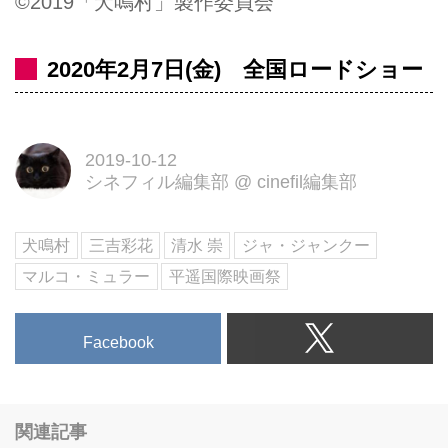
©2019「犬鳴村」製作委員会
2020年2月7日(金) 全国ロードショー
2019-10-12
シネフィル編集部
@
cinefil編集部
犬鳴村
三吉彩花
清水 崇
ジャ・ジャンクー
マルコ・ミュラー
平遥国際映画祭
Facebook
関連記事