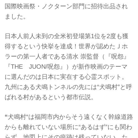
国際映画祭・ノクターン部門に招待出品され
ました。
日本人前人未到の全米初登場第1位を2度も獲
得するという快挙を達成！世界が認めたＪホ
ラーの第一人者である清水 崇監督（『呪怨』
『THE JUON/呪怨』）が新作映画のテーマ
に選んだのは日本に実在する心霊スポット。
九州にある犬鳴トンネルの先には“犬鳴村”と呼
ばれる村があるという都市伝説。
“
犬鳴村“は福岡市内からそう遠くなく幹線道路
からも離れていない場所に“あるはず”にも関わ
らず、地図上にその痕跡は残っていない。た