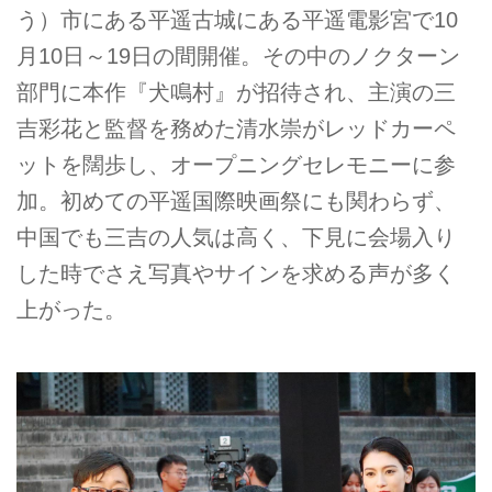
う）市にある平遥古城にある平遥電影宮で10
月10日～19日の間開催。その中のノクターン
部門に本作『犬鳴村』が招待され、主演の三
吉彩花と監督を務めた清水崇がレッドカーペ
ットを闊歩し、オープニングセレモニーに参
加。初めての平遥国際映画祭にも関わらず、
中国でも三吉の人気は高く、下見に会場入り
した時でさえ写真やサインを求める声が多く
上がった。